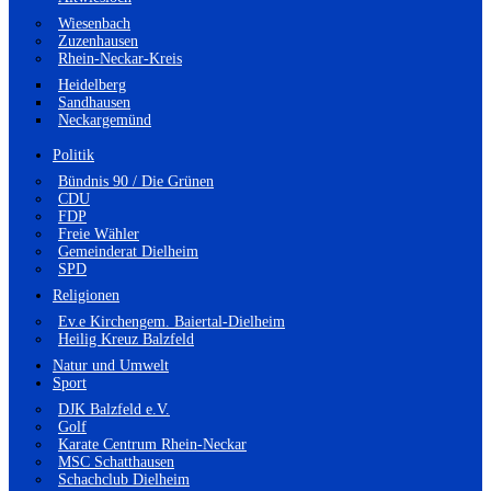
Wiesenbach
Zuzenhausen
Rhein-Neckar-Kreis
Heidelberg
Sandhausen
Neckargemünd
Politik
Bündnis 90 / Die Grünen
CDU
FDP
Freie Wähler
Gemeinderat Dielheim
SPD
Religionen
Ev.e Kirchengem. Baiertal-Dielheim
Heilig Kreuz Balzfeld
Natur und Umwelt
Sport
DJK Balzfeld e.V.
Golf
Karate Centrum Rhein-Neckar
MSC Schatthausen
Schachclub Dielheim