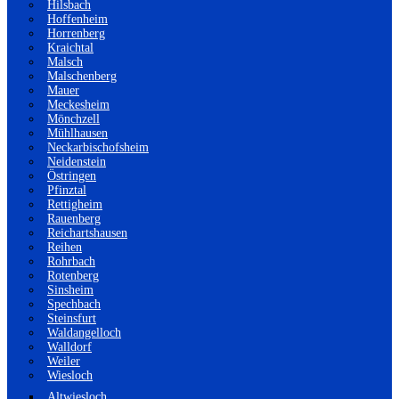
Hilsbach
Hoffenheim
Horrenberg
Kraichtal
Malsch
Malschenberg
Mauer
Meckesheim
Mönchzell
Mühlhausen
Neckarbischofsheim
Neidenstein
Östringen
Pfinztal
Rettigheim
Rauenberg
Reichartshausen
Reihen
Rohrbach
Rotenberg
Sinsheim
Spechbach
Steinsfurt
Waldangelloch
Walldorf
Weiler
Wiesloch
Altwiesloch