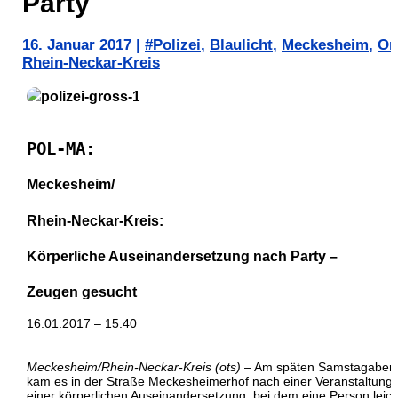
Party
16. Januar 2017
|
#Polizei
,
Blaulicht
,
Meckesheim
,
Or
Rhein-Neckar-Kreis
POL-MA:
Meckesheim/
Rhein-Neckar-Kreis:
Körperliche Auseinandersetzung nach Party –
Zeugen gesucht
16.01.2017 – 15:40
Meckesheim/Rhein-Neckar-Kreis (ots)
– Am späten Samstagaben
kam es in der Straße Meckesheimerhof nach einer Veranstaltung 
einer körperlichen Auseinandersetzung, bei dem eine Person leich