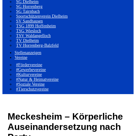
SG Dielheim
SG Horrenberg
SG Tairnbach
Sportschützenverein Dielheim
SV Sandhausen
TSG 1899 Hoffenheim
TSG Wiesloch
TSV Waldangelloch
TV Dielheim
TV Horrenberg-Balzfeld
Stellenanzeigen
Vereine
#Fördervereine
#Gewerbevereine
#Kulturvereine
#Natur & Heimatvereine
#Soziale Vereine
#Tierschutzvereine
Meckesheim – Körperliche
Auseinandersetzung nach