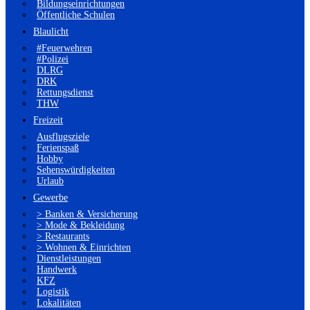
Bildungseinrichtungen
Öffentliche Schulen
Blaulicht
#Feuerwehren
#Polizei
DLRG
DRK
Rettungsdienst
THW
Freizeit
Ausflugsziele
Ferienspaß
Hobby
Sehenswürdigkeiten
Urlaub
Gewerbe
> Banken & Versicherung
> Mode & Bekleidung
> Restaurants
> Wohnen & Einrichten
Dienstleistungen
Handwerk
KFZ
Logistik
Lokalitäten