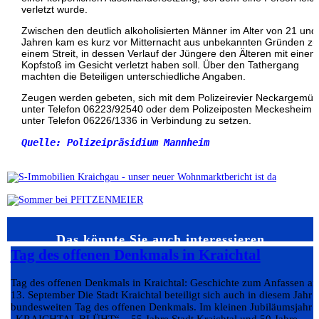
verletzt wurde.
Zwischen den deutlich alkoholisierten Männer im Alter von 21 und
Jahren kam es kurz vor Mitternacht aus unbekannten Gründen zu
einem Streit, in dessen Verlauf der Jüngere den Älteren mit einem
Kopfstoß im Gesicht verletzt haben soll. Über den Tathergang
machten die Beteiligen unterschiedliche Angaben.
Zeugen werden gebeten, sich mit dem Polizeirevier Neckargemü
unter Telefon 06223/92540 oder dem Polizeiposten Meckesheim
unter Telefon 06226/1336 in Verbindung zu setzen.
Quelle: Polizeipräsidium Mannheim
Das könnte Sie auch interessieren…
Tag des offenen Denkmals in Kraichtal
Tag des offenen Denkmals in Kraichtal: Geschichte zum Anfassen a
13. September Die Stadt Kraichtal beteiligt sich auch in diesem Jahr
bundesweiten Tag des offenen Denkmals. Im kleinen Jubiläumsjahr
„KRAICHTAL BLÜHT“ – 55 Jahre Stadt Kraichtal und 50 Jahre