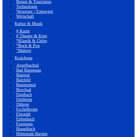
Reisen & Tourismus
Technologie
Versorger / Entsorger
Wirtschaft
Kultur & Musik
# Kunst
# Theater & Kino
*Klassik & Chöre
*Rock & Pop
°Malerei
Kraichgau
Angelbachtal
Bad Rappenau
Baiertal
Balzfeld
Bammental
Bruchsal
Daisbach
Dielheim
Dühren
Eschelbronn
Ehrstädt
Epfenbach
Eppingen
Hasselbach
Helmstadt-Bargen