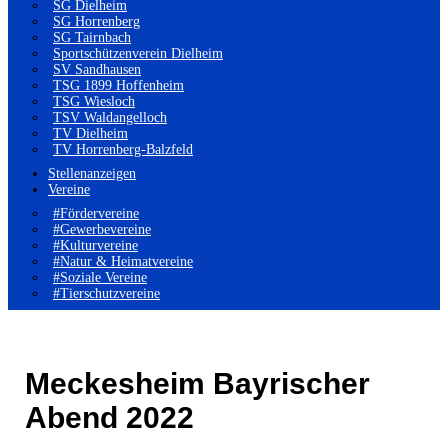
SG Dielheim
SG Horrenberg
SG Tairnbach
Sportschützenverein Dielheim
SV Sandhausen
TSG 1899 Hoffenheim
TSG Wiesloch
TSV Waldangelloch
TV Dielheim
TV Horrenberg-Balzfeld
Stellenanzeigen
Vereine
#Fördervereine
#Gewerbevereine
#Kulturvereine
#Natur & Heimatvereine
#Soziale Vereine
#Tierschutzvereine
Meckesheim Bayrischer
Abend 2022