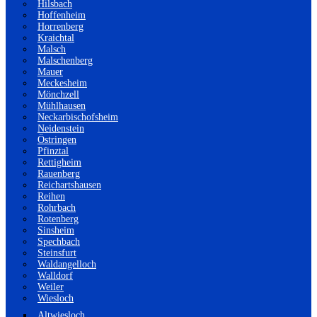
Hilsbach
Hoffenheim
Horrenberg
Kraichtal
Malsch
Malschenberg
Mauer
Meckesheim
Mönchzell
Mühlhausen
Neckarbischofsheim
Neidenstein
Östringen
Pfinztal
Rettigheim
Rauenberg
Reichartshausen
Reihen
Rohrbach
Rotenberg
Sinsheim
Spechbach
Steinsfurt
Waldangelloch
Walldorf
Weiler
Wiesloch
Altwiesloch