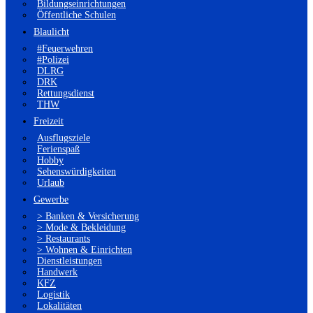
Bildungseinrichtungen
Öffentliche Schulen
Blaulicht
#Feuerwehren
#Polizei
DLRG
DRK
Rettungsdienst
THW
Freizeit
Ausflugsziele
Ferienspaß
Hobby
Sehenswürdigkeiten
Urlaub
Gewerbe
> Banken & Versicherung
> Mode & Bekleidung
> Restaurants
> Wohnen & Einrichten
Dienstleistungen
Handwerk
KFZ
Logistik
Lokalitäten