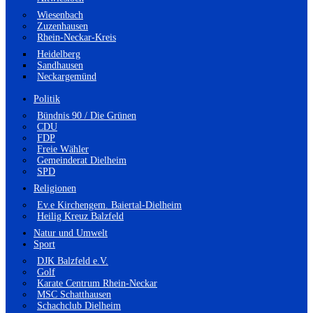
Wiesenbach
Zuzenhausen
Rhein-Neckar-Kreis
Heidelberg
Sandhausen
Neckargemünd
Politik
Bündnis 90 / Die Grünen
CDU
FDP
Freie Wähler
Gemeinderat Dielheim
SPD
Religionen
Ev.e Kirchengem. Baiertal-Dielheim
Heilig Kreuz Balzfeld
Natur und Umwelt
Sport
DJK Balzfeld e.V.
Golf
Karate Centrum Rhein-Neckar
MSC Schatthausen
Schachclub Dielheim