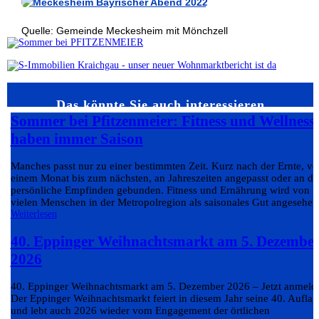
Quelle: Gemeinde Meckesheim mit Mönchzell
Das könnte Sie auch interessieren…
Sommer bei Pfitzenmeier: Fitness und Wellness
haben immer Saison
Manches passt nur zu einer bestimmten Zeit. Kurz nach der Ernte, v
einem Monat bis zum nächsten, an Jahreszeiten angepasst oder an da
persönliche Empfinden gebunden. Fitness und Ernährung wird von
vielen Menschen in der Metropolregion als saisonales Gut angesehen.
Weiterlesen
40. Eppinger Weihnachtsmarkt am 5. Dezembe
2026
40. Eppinger Weihnachtsmarkt am 5. Dezember 2026 – Jetzt anmeld
Der Eppinger Weihnachtsmarkt feiert in diesem Jahr seine 40. Auflag
und lebt auch 2026 wieder vom Engagement der örtlichen