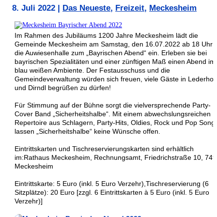
8. Juli 2022
|
Das Neueste
,
Freizeit
,
Meckesheim
Im Rahmen des Jubiläums 1200 Jahre Meckesheim lädt die
Gemeinde Meckesheim am Samstag, den 16.07.2022 ab 18 Uhr i
die Auwiesenhalle zum „Bayrischen Abend“ ein. Erleben sie bei
bayrischen Spezialitäten und einer zünftigen Maß einen Abend im
blau weißen Ambiente. Der Festausschuss und die
Gemeindeverwaltung würden sich freuen, viele Gäste in Lederho
und Dirndl begrüßen zu dürfen!
Für Stimmung auf der Bühne sorgt die vielversprechende Party-
Cover Band „Sicherheitshalbe“. Mit einem abwechslungsreichen
Repertoire aus Schlagern, Party-Hits, Oldies, Rock und Pop Song
lassen „Sicherheitshalbe“ keine Wünsche offen.
Eintrittskarten und Tischreservierungskarten sind erhältlich
im:Rathaus Meckesheim, Rechnungsamt, Friedrichstraße 10, 74
Meckesheim
Eintrittskarte: 5 Euro (inkl. 5 Euro Verzehr),Tischreservierung (6
Sitzplätze): 20 Euro [zzgl. 6 Eintrittskarten à 5 Euro (inkl. 5 Euro
Verzehr)]