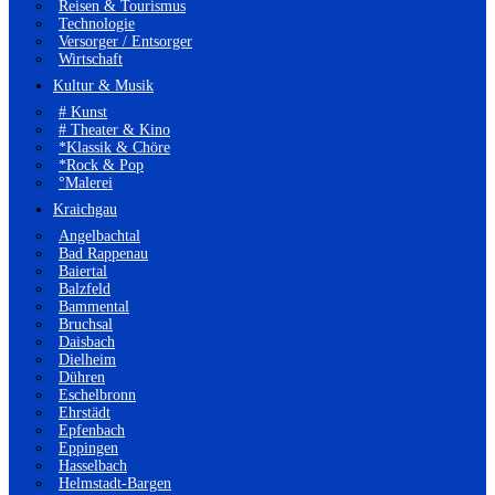
Reisen & Tourismus
Technologie
Versorger / Entsorger
Wirtschaft
Kultur & Musik
# Kunst
# Theater & Kino
*Klassik & Chöre
*Rock & Pop
°Malerei
Kraichgau
Angelbachtal
Bad Rappenau
Baiertal
Balzfeld
Bammental
Bruchsal
Daisbach
Dielheim
Dühren
Eschelbronn
Ehrstädt
Epfenbach
Eppingen
Hasselbach
Helmstadt-Bargen