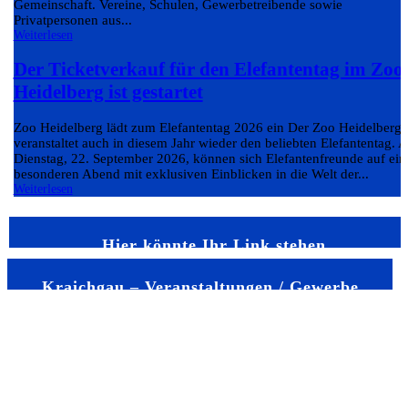
Gemeinschaft. Vereine, Schulen, Gewerbetreibende sowie
Privatpersonen aus...
Weiterlesen
Der Ticketverkauf für den Elefantentag im Zoo
Heidelberg ist gestartet
Zoo Heidelberg lädt zum Elefantentag 2026 ein Der Zoo Heidelberg
veranstaltet auch in diesem Jahr wieder den beliebten Elefantentag. 
Dienstag, 22. September 2026, können sich Elefantenfreunde auf ein
besonderen Abend mit exklusiven Einblicken in die Welt der...
Weiterlesen
Hier könnte Ihr Link stehen
Kraichgau – Veranstaltungen / Gewerbe