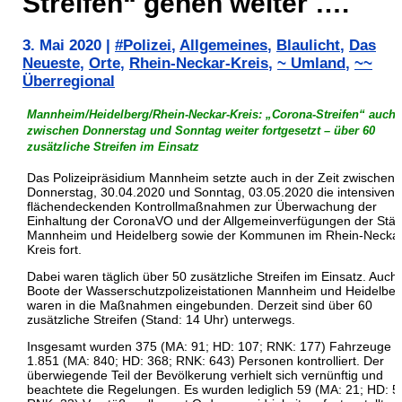
Streifen“ gehen weiter ….
3. Mai 2020
|
#Polizei
,
Allgemeines
,
Blaulicht
,
Das
Neueste
,
Orte
,
Rhein-Neckar-Kreis
,
~ Umland
,
~~
Überregional
Mannheim/Heidelberg/Rhein-Neckar-Kreis: „Corona-Streifen“ auch
zwischen Donnerstag und Sonntag weiter fortgesetzt – über 60
zusätzliche Streifen im Einsatz
Das Polizeipräsidium Mannheim setzte auch in der Zeit zwischen
Donnerstag, 30.04.2020 und Sonntag, 03.05.2020 die intensiven
flächendeckenden Kontrollmaßnahmen zur Überwachung der
Einhaltung der CoronaVO und der Allgemeinverfügungen der Städ
Mannheim und Heidelberg sowie der Kommunen im Rhein-Neckar
Kreis fort.
Dabei waren täglich über 50 zusätzliche Streifen im Einsatz. Auch
Boote der Wasserschutzpolizeistationen Mannheim und Heidelber
waren in die Maßnahmen eingebunden. Derzeit sind über 60
zusätzliche Streifen (Stand: 14 Uhr) unterwegs.
Insgesamt wurden 375 (MA: 91; HD: 107; RNK: 177) Fahrzeuge 
1.851 (MA: 840; HD: 368; RNK: 643) Personen kontrolliert. Der
überwiegende Teil der Bevölkerung verhielt sich vernünftig und
beachtete die Regelungen. Es wurden lediglich 59 (MA: 21; HD: 5