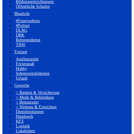
Bildungseinrichtungen
Öffentliche Schulen
Blaulicht
#Feuerwehren
#Polizei
DLRG
DRK
Rettungsdienst
THW
Freizeit
Ausflugsziele
Ferienspaß
Hobby
Sehenswürdigkeiten
Urlaub
Gewerbe
> Banken & Versicherung
> Mode & Bekleidung
> Restaurants
> Wohnen & Einrichten
Dienstleistungen
Handwerk
KFZ
Logistik
Lokalitäten