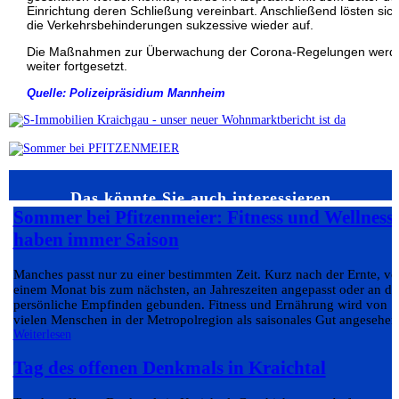
Einrichtung deren Schließung vereinbart. Anschließend lösten sic
die Verkehrsbehinderungen sukzessive wieder auf.
Die Maßnahmen zur Überwachung der Corona-Regelungen werd
weiter fortgesetzt.
Quelle: Polizeipräsidium Mannheim
Das könnte Sie auch interessieren…
Sommer bei Pfitzenmeier: Fitness und Wellness
haben immer Saison
Manches passt nur zu einer bestimmten Zeit. Kurz nach der Ernte, v
einem Monat bis zum nächsten, an Jahreszeiten angepasst oder an da
persönliche Empfinden gebunden. Fitness und Ernährung wird von
vielen Menschen in der Metropolregion als saisonales Gut angesehen.
Weiterlesen
Tag des offenen Denkmals in Kraichtal