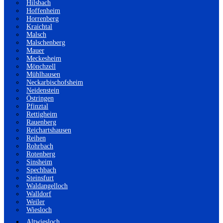
Hilsbach
Hoffenheim
Horrenberg
Kraichtal
Malsch
Malschenberg
Mauer
Meckesheim
Mönchzell
Mühlhausen
Neckarbischofsheim
Neidenstein
Östringen
Pfinztal
Rettigheim
Rauenberg
Reichartshausen
Reihen
Rohrbach
Rotenberg
Sinsheim
Spechbach
Steinsfurt
Waldangelloch
Walldorf
Weiler
Wiesloch
Altwiesloch