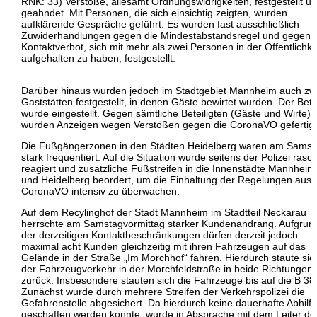
RNK: 33) Verstöße, allesamt Ordnungswidrigkeiten, festgestellt u
geahndet. Mit Personen, die sich einsichtig zeigten, wurden
aufklärende Gespräche geführt. Es wurden fast ausschließlich
Zuwiderhandlungen gegen die Mindestabstandsregel und gegen 
Kontaktverbot, sich mit mehr als zwei Personen in der Öffentlichke
aufgehalten zu haben, festgestellt.
Darüber hinaus wurden jedoch im Stadtgebiet Mannheim auch zw
Gaststätten festgestellt, in denen Gäste bewirtet wurden. Der Betr
wurde eingestellt. Gegen sämtliche Beteiligten (Gäste und Wirte)
wurden Anzeigen wegen Verstößen gegen die CoronaVO gefertigt
Die Fußgängerzonen in den Städten Heidelberg waren am Samst
stark frequentiert. Auf die Situation wurde seitens der Polizei rasc
reagiert und zusätzliche Fußstreifen in die Innenstädte Mannheim
und Heidelberg beordert, um die Einhaltung der Regelungen aus 
CoronaVO intensiv zu überwachen.
Auf dem Recylinghof der Stadt Mannheim im Stadtteil Neckarau
herrschte am Samstagvormittag starker Kundenandrang. Aufgrun
der derzeitigen Kontaktbeschränkungen dürfen derzeit jedoch
maximal acht Kunden gleichzeitig mit ihren Fahrzeugen auf das
Gelände in der Straße „Im Morchhof“ fahren. Hierdurch staute sic
der Fahrzeugverkehr in der Morchfeldstraße in beide Richtungen
zurück. Insbesondere stauten sich die Fahrzeuge bis auf die B 38
Zunächst wurde durch mehrere Streifen der Verkehrspolizei die
Gefahrenstelle abgesichert. Da hierdurch keine dauerhafte Abhilfe
geschaffen werden konnte, wurde in Absprache mit dem Leiter de