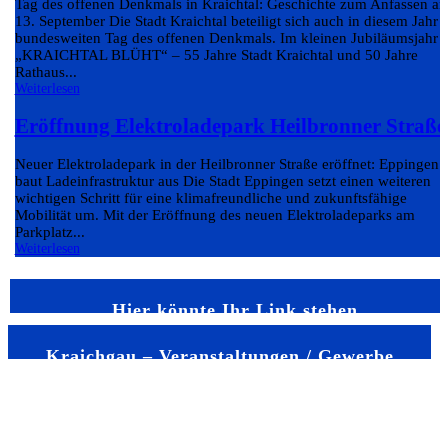
Tag des offenen Denkmals in Kraichtal: Geschichte zum Anfassen a
13. September Die Stadt Kraichtal beteiligt sich auch in diesem Jahr
bundesweiten Tag des offenen Denkmals. Im kleinen Jubiläumsjahr
„KRAICHTAL BLÜHT“ – 55 Jahre Stadt Kraichtal und 50 Jahre
Rathaus...
Weiterlesen
Eröffnung Elektroladepark Heilbronner Straße
Neuer Elektroladepark in der Heilbronner Straße eröffnet: Eppingen
baut Ladeinfrastruktur aus Die Stadt Eppingen setzt einen weiteren
wichtigen Schritt für eine klimafreundliche und zukunftsfähige
Mobilität um. Mit der Eröffnung des neuen Elektroladeparks am
Parkplatz...
Weiterlesen
Hier könnte Ihr Link stehen
Kraichgau – Veranstaltungen / Gewerbe