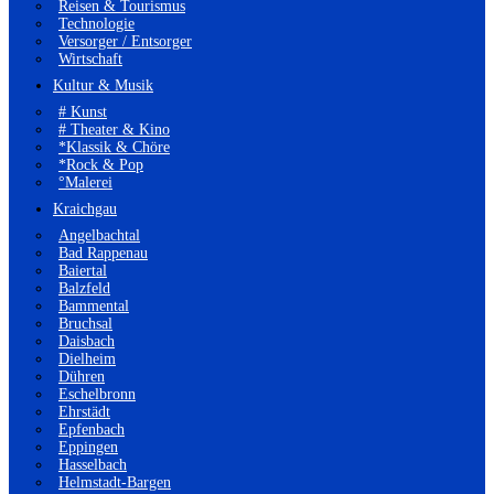
Reisen & Tourismus
Technologie
Versorger / Entsorger
Wirtschaft
Kultur & Musik
# Kunst
# Theater & Kino
*Klassik & Chöre
*Rock & Pop
°Malerei
Kraichgau
Angelbachtal
Bad Rappenau
Baiertal
Balzfeld
Bammental
Bruchsal
Daisbach
Dielheim
Dühren
Eschelbronn
Ehrstädt
Epfenbach
Eppingen
Hasselbach
Helmstadt-Bargen