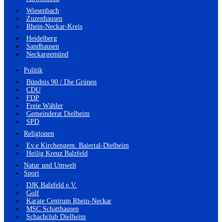
Wiesenbach
Zuzenhausen
Rhein-Neckar-Kreis
Heidelberg
Sandhausen
Neckargemünd
Politik
Bündnis 90 / Die Grünen
CDU
FDP
Freie Wähler
Gemeinderat Dielheim
SPD
Religionen
Ev.e Kirchengem. Baiertal-Dielheim
Heilig Kreuz Balzfeld
Natur und Umwelt
Sport
DJK Balzfeld e.V.
Golf
Karate Centrum Rhein-Neckar
MSC Schatthausen
Schachclub Dielheim