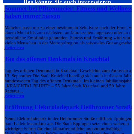
Das könnte Sie auch interessieren…
Sommer bei Pfitzenmeier: Fitness und Wellness
haben immer Saison
Manches passt nur zu einer bestimmten Zeit. Kurz nach der Ernte, v
einem Monat bis zum nächsten, an Jahreszeiten angepasst oder an da
persönliche Empfinden gebunden. Fitness und Ernährung wird von
vielen Menschen in der Metropolregion als saisonales Gut angesehen.
Weiterlesen
Tag des offenen Denkmals in Kraichtal
Tag des offenen Denkmals in Kraichtal: Geschichte zum Anfassen a
13. September Die Stadt Kraichtal beteiligt sich auch in diesem Jahr
bundesweiten Tag des offenen Denkmals. Im kleinen Jubiläumsjahr
„KRAICHTAL BLÜHT“ – 55 Jahre Stadt Kraichtal und 50 Jahre
Rathaus...
Weiterlesen
Eröffnung Elektroladepark Heilbronner Straße
Neuer Elektroladepark in der Heilbronner Straße eröffnet: Eppingen
baut Ladeinfrastruktur aus Die Stadt Eppingen setzt einen weiteren
wichtigen Schritt für eine klimafreundliche und zukunftsfähige
Mobilität um. Mit der Eröffnung des neuen Elektroladeparks am