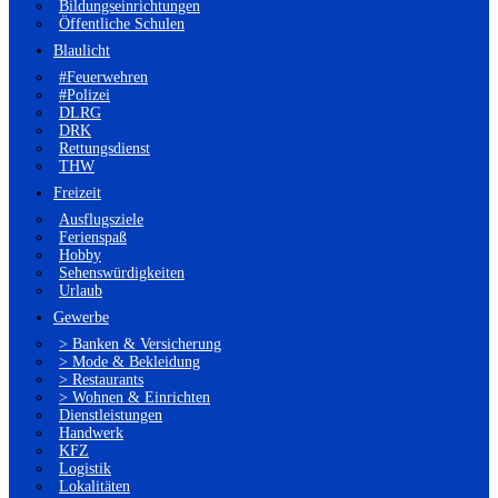
Bildungseinrichtungen
Öffentliche Schulen
Blaulicht
#Feuerwehren
#Polizei
DLRG
DRK
Rettungsdienst
THW
Freizeit
Ausflugsziele
Ferienspaß
Hobby
Sehenswürdigkeiten
Urlaub
Gewerbe
> Banken & Versicherung
> Mode & Bekleidung
> Restaurants
> Wohnen & Einrichten
Dienstleistungen
Handwerk
KFZ
Logistik
Lokalitäten