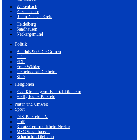
Wiesenbach
Zuzenhausen
Rhein-Neckar-Kreis
Heidelberg
Sandhausen
Neckargemünd
Politik
Bündnis 90 / Die Grünen
CDU
FDP
Freie Wähler
Gemeinderat Dielheim
SPD
Religionen
Ev.e Kirchengem. Baiertal-Dielheim
Heilig Kreuz Balzfeld
Natur und Umwelt
Sport
DJK Balzfeld e.V.
Golf
Karate Centrum Rhein-Neckar
MSC Schatthausen
Schachclub Dielheim