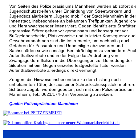
Von Seiten des Polizeipräsidiums Mannheim werden ab sofort die
Jugendschutzstreifen unter Einbindung von Streetworkern und
Jugendsozialarbeitern „Jugend mobil“ der Stadt Mannheim in der
Innenstadt, insbesondere an bekannten Treffpunkten Jugendliche
und Heranwachsender intensiviert. Gegen identifizierte Straftäter
aggressive Störer gehen wir gemeinsam und konsequent vor.
Bußgeldbescheide, Platzverweise und in letzter Konsequenz auch
Gewahrsamnahmen sind die Instrumente, um nachhaltig auch
Gefahren für Passanten und Unbeteiligte abzuwehren und
Sachschäden sowie sonstige Beeinträchtigen zu verhindern. Auch
Aufenthaltsverbote und in der Folge das Androhung von
Zwangsgeldern fließen in die Überlegungen zur Befriedung der
Situation mit ein. Gegen einzelne festgestellte Täter werden
Aufenthaltsverbote allerdings direkt verhängt.
Zeugen, die Hinweise insbesondere zu dem bislang noch
unbekannten Täter, der aus einer Schreckschusspistole mehrere
Schüsse abgab, werden gebeten, sich mit dem Polizeipräsidium
Mannheim, Tel.: 0621/174-0 in Verbindung zu setzen.
Quelle: Polizeipräsidium Mannheim