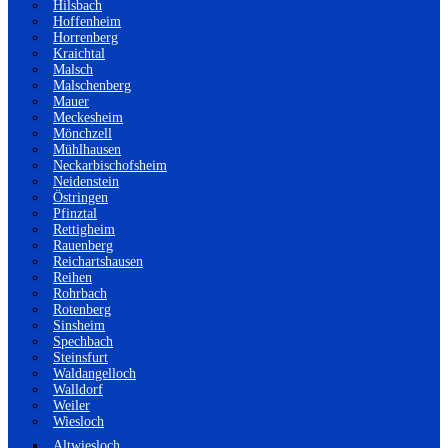
Hilsbach
Hoffenheim
Horrenberg
Kraichtal
Malsch
Malschenberg
Mauer
Meckesheim
Mönchzell
Mühlhausen
Neckarbischofsheim
Neidenstein
Östringen
Pfinztal
Rettigheim
Rauenberg
Reichartshausen
Reihen
Rohrbach
Rotenberg
Sinsheim
Spechbach
Steinsfurt
Waldangelloch
Walldorf
Weiler
Wiesloch
Altwiesloch