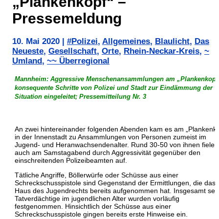
„Plankenkopf“ –
Pressemeldung
10. Mai 2020
|
#Polizei
,
Allgemeines
,
Blaulicht
,
Das
Neueste
,
Gesellschaft
,
Orte
,
Rhein-Neckar-Kreis
,
~
Umland
,
~~ Überregional
Mannheim: Aggressive Menschenansammlungen am „Plankenkopf
konsequente Schritte von Polizei und Stadt zur Eindämmung der
Situation eingeleitet; Pressemitteilung Nr. 3
An zwei hintereinander folgenden Abenden kam es am „Plankenko
in der Innenstadt zu Ansammlungen von Personen zumeist im
Jugend- und Heranwachsendenalter. Rund 30-50 von ihnen fielen
auch am Samstagabend durch Aggressivität gegenüber den
einschreitenden Polizeibeamten auf.
Tätliche Angriffe, Böllerwürfe oder Schüsse aus einer
Schreckschusspistole sind Gegenstand der Ermittlungen, die das
Haus des Jugendrechts bereits aufgenommen hat. Insgesamt se
Tatverdächtige im jugendlichen Alter wurden vorläufig
festgenommen. Hinsichtlich der Schüsse aus einer
Schreckschusspistole gingen bereits erste Hinweise ein.