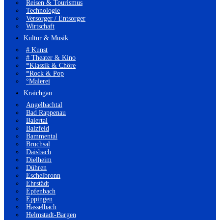
Reisen & Tourismus
Technologie
Versorger / Entsorger
Wirtschaft
Kultur & Musik
# Kunst
# Theater & Kino
*Klassik & Chöre
*Rock & Pop
°Malerei
Kraichgau
Angelbachtal
Bad Rappenau
Baiertal
Balzfeld
Bammental
Bruchsal
Daisbach
Dielheim
Dühren
Eschelbronn
Ehrstädt
Epfenbach
Eppingen
Hasselbach
Helmstadt-Bargen