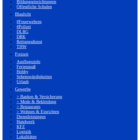
Bildungseinrichtungen
Öffentliche Schulen
Blaulicht
#Feuerwehren
#Polizei
DLRG
DRK
Rettungsdienst
THW
Freizeit
Ausflugsziele
Ferienspaß
Hobby
Sehenswürdigkeiten
Urlaub
Gewerbe
> Banken & Versicherung
> Mode & Bekleidung
> Restaurants
> Wohnen & Einrichten
Dienstleistungen
Handwerk
KFZ
Logistik
Lokalitäten