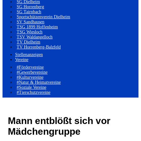
SG Dielheim
SG Horrenberg
SG Tairnbach
Sportschützenverein Dielheim
SV Sandhausen
TSG 1899 Hoffenheim
TSG Wiesloch
TSV Waldangelloch
TV Dielheim
TV Horrenberg-Balzfeld
Stellenanzeigen
Vereine
#Fördervereine
#Gewerbevereine
#Kulturvereine
#Natur & Heimatvereine
#Soziale Vereine
#Tierschutzvereine
Mann entblößt sich vor
Mädchengruppe