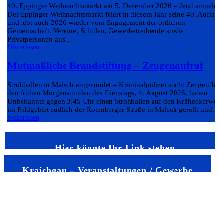
40. Eppinger Weihnachtsmarkt am 5. Dezember 2026 – Jetzt anmeld
Der Eppinger Weihnachtsmarkt feiert in diesem Jahr seine 40. Auflag
und lebt auch 2026 wieder vom Engagement der örtlichen
Gemeinschaft. Vereine, Schulen, Gewerbetreibende sowie
Privatpersonen aus...
Weiterlesen
Mutmaßliche Brandstiftung – Zeugenaufruf
Strohballen in Malsch angezündet – Kriminalpolizei sucht Zeugen In
den frühen Morgenstunden des Dienstags, 4. August 2026, haben
Unbekannte gegen 3:45 Uhr einen Strohballen auf den Kräheckerwe
im Feldgebiet südlich der Rotenberger Straße in Malsch gerollt und...
Weiterlesen
Hier könnte Ihr Link stehen
Kraichgau – Veranstaltungen / Gewerbe