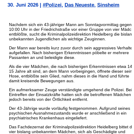
30. Juni 2026
|
#Polizei
,
Das Neueste
,
Sinsheim
Nachdem sich ein 43-jähriger Mann am Sonntagvormittag gegen
10:00 Uhr in der Friedrichstraße vor einer Gruppe von vier Mädc
entblößte, sucht die Kriminalpolizeidirektion Heidelberg die bislan
unbekannten Jugendlichen als wichtige Zeuginnen.
Der Mann war bereits kurz zuvor durch sein aggressives Verhalte
aufgefallen. Nach bisherigen Erkenntnissen pöbelte er mehrere
Passanten an und beleidigte diese.
Als die vier Mädchen, die nach bisherigen Erkenntnissen etwa 14 
15 Jahre alt sind, an dem Mann vorbeigingen, öffnete dieser sein
Hose, entblößte sein Glied, nahm dieses in die Hand und führte
damit kreisende Bewegungen aus.
Ein aufmerksamer Zeuge verständigte umgehend die Polizei. Bei
Eintreffen der Einsatzkräfte hatten sich die betroffenen Mädchen
jedoch bereits von der Örtlichkeit entfernt.
Der 43-Jährige wurde vorläufig festgenommen. Aufgrund seines
psychischen Ausnahmezustands wurde er anschließend in ein
psychiatrisches Krankenhaus eingeliefert.
Das Fachdezernat der Kriminalpolizeidirektion Heidelberg bittet di
vier bislang unbekannten Mädchen, sich als Geschädigte und