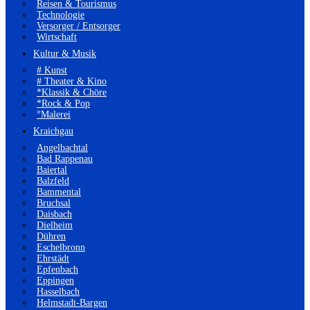
Reisen & Tourismus
Technologie
Versorger / Entsorger
Wirtschaft
Kultur & Musik
# Kunst
# Theater & Kino
*Klassik & Chöre
*Rock & Pop
°Malerei
Kraichgau
Angelbachtal
Bad Rappenau
Baiertal
Balzfeld
Bammental
Bruchsal
Daisbach
Dielheim
Dühren
Eschelbronn
Ehrstädt
Epfenbach
Eppingen
Hasselbach
Helmstadt-Bargen