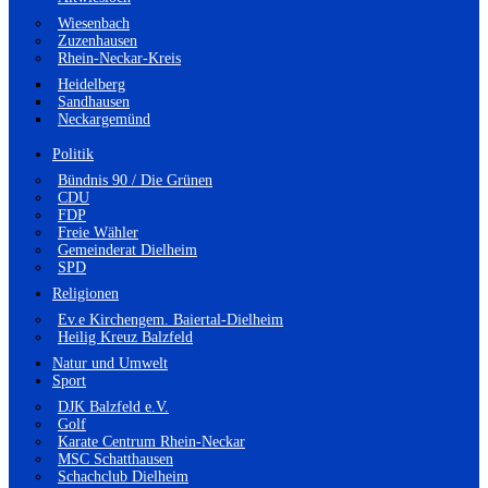
Wiesenbach
Zuzenhausen
Rhein-Neckar-Kreis
Heidelberg
Sandhausen
Neckargemünd
Politik
Bündnis 90 / Die Grünen
CDU
FDP
Freie Wähler
Gemeinderat Dielheim
SPD
Religionen
Ev.e Kirchengem. Baiertal-Dielheim
Heilig Kreuz Balzfeld
Natur und Umwelt
Sport
DJK Balzfeld e.V.
Golf
Karate Centrum Rhein-Neckar
MSC Schatthausen
Schachclub Dielheim