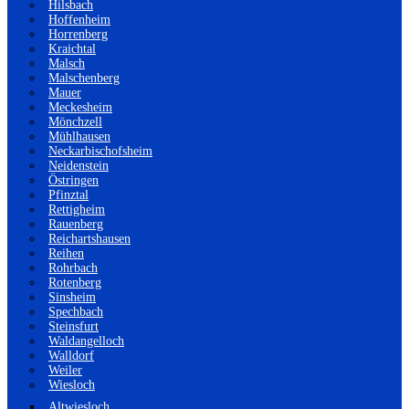
Hilsbach
Hoffenheim
Horrenberg
Kraichtal
Malsch
Malschenberg
Mauer
Meckesheim
Mönchzell
Mühlhausen
Neckarbischofsheim
Neidenstein
Östringen
Pfinztal
Rettigheim
Rauenberg
Reichartshausen
Reihen
Rohrbach
Rotenberg
Sinsheim
Spechbach
Steinsfurt
Waldangelloch
Walldorf
Weiler
Wiesloch
Altwiesloch