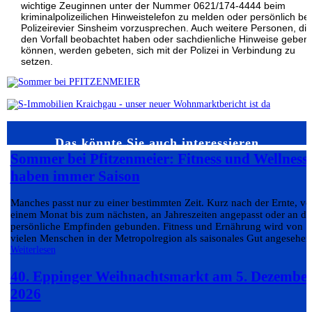
wichtige Zeuginnen unter der Nummer 0621/174-4444 beim
kriminalpolizeilichen Hinweistelefon zu melden oder persönlich be
Polizeirevier Sinsheim vorzusprechen. Auch weitere Personen, die
den Vorfall beobachtet haben oder sachdienliche Hinweise geben
können, werden gebeten, sich mit der Polizei in Verbindung zu
setzen.
Das könnte Sie auch interessieren…
Sommer bei Pfitzenmeier: Fitness und Wellness
haben immer Saison
Manches passt nur zu einer bestimmten Zeit. Kurz nach der Ernte, v
einem Monat bis zum nächsten, an Jahreszeiten angepasst oder an da
persönliche Empfinden gebunden. Fitness und Ernährung wird von
vielen Menschen in der Metropolregion als saisonales Gut angesehen.
Weiterlesen
40. Eppinger Weihnachtsmarkt am 5. Dezembe
2026