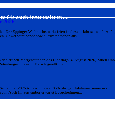
te Sie auch interessieren…
r 2026
n Der Eppinger Weihnachtsmarkt feiert in diesem Jahr seine 40. Aufla
en, Gewerbetreibende sowie Privatpersonen aus...
In den frühen Morgenstunden des Dienstags, 4. August 2026, haben Un
otenberger Straße in Malsch gerollt und...
m September 2026 Anlässlich des 1050-jährigen Jubiläums seiner urkund
n ein. Auch im September erwartet Besucherinnen...