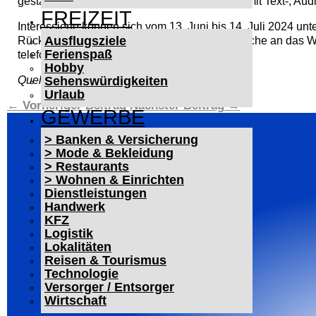
gestalten ein journalistisches Online-Dossiert mit Text-, Au
FREIZEIT
Interessierte können sich vom 13. Juni bis 14. Juli 2024 unte
Ausflugsziele
Rückfragen können sich interessierte Jugendliche an das W
Ferienspaß
telefonisch unter 06222 9399506 wenden.
Hobby
Quelle: Prof. Dr. Lars Castellucci, MdB
Sehenswürdigkeiten
Urlaub
←
Vorheriger Beitrag
Nächster Beitrag
→
GEWERBE
> Banken & Versicherung
> Mode & Bekleidung
> Restaurants
> Wohnen & Einrichten
Dienstleistungen
Handwerk
KFZ
Logistik
Lokalitäten
Reisen & Tourismus
Technologie
Versorger / Entsorger
Wirtschaft