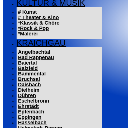
KULTUR & MUSIK
# Kunst
# Theater & Kino
*Klassik & Chöre
*Rock & Pop
°Malerei
KRAICHGAU
Angelbachtal
Bad Rappenau
Baiertal
Balzfeld
Bammental
Bruchsal
Daisbach
Dielheim
Dühren
Eschelbronn
Ehrstädt
Epfenbach
Eppingen
Hasselbach