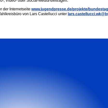
dio-, Video- oder Social-Media-Beiträgen.
r der Internetseite
www.jugendpresse.de/projekte/bundesta
ahlkreisbüro von Lars Castellucci unter
lars.castellucci.wk@