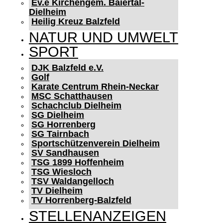
Ev.e Kirchengem. Baiertal-
Dielheim
Heilig Kreuz Balzfeld
NATUR UND UMWELT
SPORT
DJK Balzfeld e.V.
Golf
Karate Centrum Rhein-Neckar
MSC Schatthausen
Schachclub Dielheim
SG Dielheim
SG Horrenberg
SG Tairnbach
Sportschützenverein Dielheim
SV Sandhausen
TSG 1899 Hoffenheim
TSG Wiesloch
TSV Waldangelloch
TV Dielheim
TV Horrenberg-Balzfeld
STELLENANZEIGEN