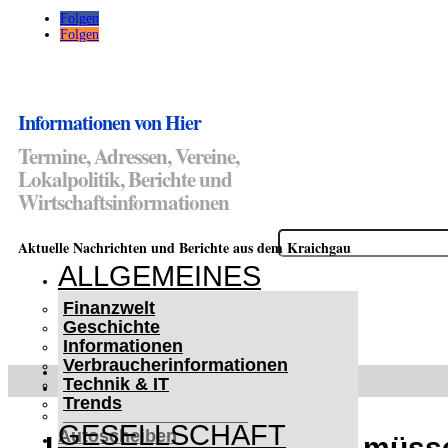
Folgen
Folgen
Informationen von Hier
Termine, Adressen, Vereine,
Lokalpolitik, Berichte und
Wirtschaftsinformationen
Suchen
Aktuelle Nachrichten und Berichte aus dem Kraichgau
nach:
ALLGEMEINES
Finanzwelt
Geschichte
Informationen
Verbraucherinformationen
WETTERWARNUNGEN
Technik & IT
WINTER IM KRAICHGAU
Trends
Lifehacks für vereiste
GESELLSCHAFT
Autoscheiben
„Liebe Demokratie, wir müss