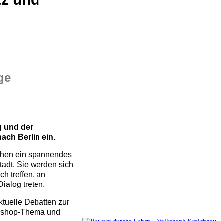
ge
g und der
ach Berlin ein.
ichen ein spannendes
adt. Sie werden sich
h treffen, an
alog treten.
tuelle Debatten zur
orkshop-Thema und