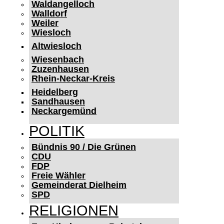
Waldangelloch
Walldorf
Weiler
Wiesloch
Altwiesloch
Wiesenbach
Zuzenhausen
Rhein-Neckar-Kreis
Heidelberg
Sandhausen
Neckargemünd
POLITIK
Bündnis 90 / Die Grünen
CDU
FDP
Freie Wähler
Gemeinderat Dielheim
SPD
RELIGIONEN