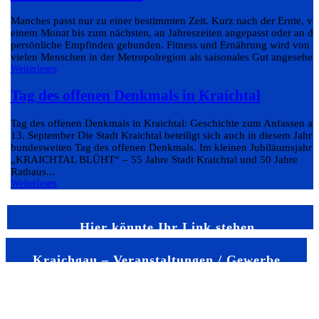
Manches passt nur zu einer bestimmten Zeit. Kurz nach der Ernte, v
einem Monat bis zum nächsten, an Jahreszeiten angepasst oder an da
persönliche Empfinden gebunden. Fitness und Ernährung wird von
vielen Menschen in der Metropolregion als saisonales Gut angesehen.
Weiterlesen
Tag des offenen Denkmals in Kraichtal
Tag des offenen Denkmals in Kraichtal: Geschichte zum Anfassen a
13. September Die Stadt Kraichtal beteiligt sich auch in diesem Jahr
bundesweiten Tag des offenen Denkmals. Im kleinen Jubiläumsjahr
„KRAICHTAL BLÜHT“ – 55 Jahre Stadt Kraichtal und 50 Jahre
Rathaus...
Weiterlesen
Hier könnte Ihr Link stehen
Kraichgau – Veranstaltungen / Gewerbe