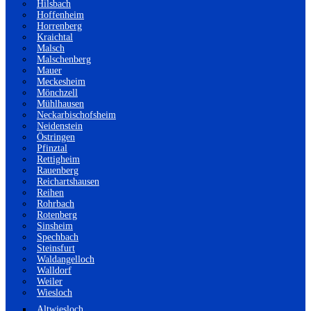
Hilsbach
Hoffenheim
Horrenberg
Kraichtal
Malsch
Malschenberg
Mauer
Meckesheim
Mönchzell
Mühlhausen
Neckarbischofsheim
Neidenstein
Östringen
Pfinztal
Rettigheim
Rauenberg
Reichartshausen
Reihen
Rohrbach
Rotenberg
Sinsheim
Spechbach
Steinsfurt
Waldangelloch
Walldorf
Weiler
Wiesloch
Altwiesloch