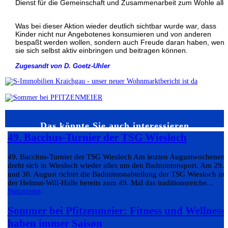
Dienst für die Gemeinschaft und Zusammenarbeit zum Wohle alle
Was bei dieser Aktion wieder deutlich sichtbar wurde war, dass
Kinder nicht nur Angebotenes konsumieren und von anderen
bespaßt werden wollen, sondern auch Freude daran haben, wen
sie sich selbst aktiv einbringen und beitragen können.
Zugesandt von D. Goetz-Uhler
Das könnte Sie auch interessieren…
49. Bacchus-Turnier der TSG Wiesloch
49. Bacchus-Turnier der TSG Wiesloch Am letzten Augustwochenen
dreht sich in Wiesloch wieder alles um den Badmintonsport. Am 29.
und 30. August richtet die Badmintonabteilung der TSG Wiesloch in
der Helmut-Will-Halle bereits zum 49. Mal das traditionsreiche...
Weiterlesen
Sommer bei Pfitzenmeier: Fitness und Wellness
haben immer Saison