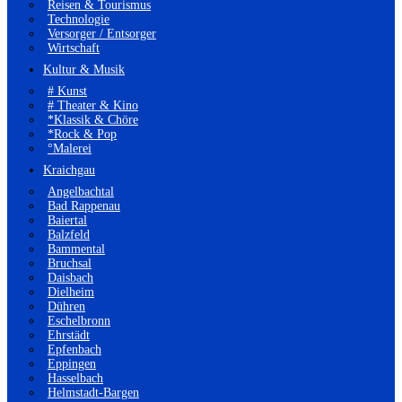
Reisen & Tourismus
Technologie
Versorger / Entsorger
Wirtschaft
Kultur & Musik
# Kunst
# Theater & Kino
*Klassik & Chöre
*Rock & Pop
°Malerei
Kraichgau
Angelbachtal
Bad Rappenau
Baiertal
Balzfeld
Bammental
Bruchsal
Daisbach
Dielheim
Dühren
Eschelbronn
Ehrstädt
Epfenbach
Eppingen
Hasselbach
Helmstadt-Bargen