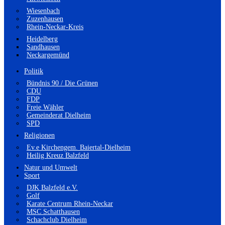
Wiesenbach
Zuzenhausen
Rhein-Neckar-Kreis
Heidelberg
Sandhausen
Neckargemünd
Politik
Bündnis 90 / Die Grünen
CDU
FDP
Freie Wähler
Gemeinderat Dielheim
SPD
Religionen
Ev.e Kirchengem. Baiertal-Dielheim
Heilig Kreuz Balzfeld
Natur und Umwelt
Sport
DJK Balzfeld e.V.
Golf
Karate Centrum Rhein-Neckar
MSC Schatthausen
Schachclub Dielheim