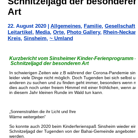
Schnitzeljagd der besondere
Art
22. August 2020
|
Allgemeines
,
Familie
,
Gesellschaft
,
Leitartikel
,
Media
,
Orte
,
Photo Gallery
,
Rhein-Neckar-
Kreis
,
Sinsheim
,
~ Umland
Kurzbericht vom Sinsheimer Kinder-Ferienprogramm –
Schnitzeljagd der besonderen Art
In schwierigen Zeiten wie z.B während der Corona-Pandemie sind
leider viele Dinge nicht möglich. Doch Tugenden bei sich selbst u
anderen zu suchen und zu finden geht immer, besonders wenn 
dies auch noch unter freiem Himmel mit einer fröhlichen, wenn au
in diesem Jahr kleinen Runde im Wald tun kann.
„Sonnenstrahlen die ihr Licht und Ihre
Wärme weitergeben“
So konnte auch 2020 beim Kinderferienspaß Sinsheim wieder ein
Schnitzeljagd der Tugenden von der Bahai-Gemeinde angeboten
werden.