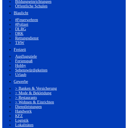
Bildungseinrichtungen
Öffentliche Schulen
Blaulicht
#Feuerwehren
#Polizei
DLRG
DRK
Rettungsdienst
THW
Freizeit
Ausflugsziele
Ferienspaß
Hobby
Sehenswürdigkeiten
Urlaub
Gewerbe
> Banken & Versicherung
> Mode & Bekleidung
> Restaurants
> Wohnen & Einrichten
Dienstleistungen
Handwerk
KFZ
Logistik
Lokalitäten