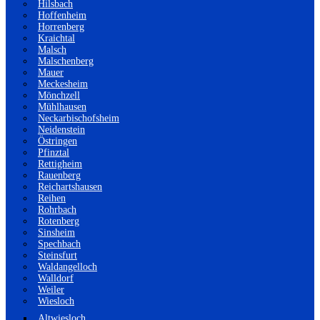
Hilsbach
Hoffenheim
Horrenberg
Kraichtal
Malsch
Malschenberg
Mauer
Meckesheim
Mönchzell
Mühlhausen
Neckarbischofsheim
Neidenstein
Östringen
Pfinztal
Rettigheim
Rauenberg
Reichartshausen
Reihen
Rohrbach
Rotenberg
Sinsheim
Spechbach
Steinsfurt
Waldangelloch
Walldorf
Weiler
Wiesloch
Altwiesloch