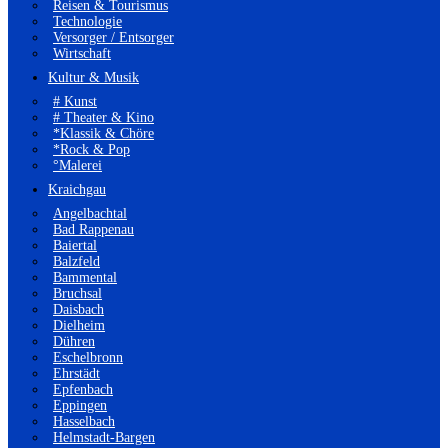
Reisen & Tourismus
Technologie
Versorger / Entsorger
Wirtschaft
Kultur & Musik
# Kunst
# Theater & Kino
*Klassik & Chöre
*Rock & Pop
°Malerei
Kraichgau
Angelbachtal
Bad Rappenau
Baiertal
Balzfeld
Bammental
Bruchsal
Daisbach
Dielheim
Dühren
Eschelbronn
Ehrstädt
Epfenbach
Eppingen
Hasselbach
Helmstadt-Bargen