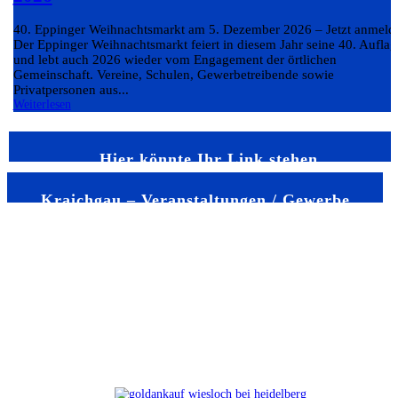
40. Eppinger Weihnachtsmarkt am 5. Dezember 2026 – Jetzt anmeld
Der Eppinger Weihnachtsmarkt feiert in diesem Jahr seine 40. Auflag
und lebt auch 2026 wieder vom Engagement der örtlichen
Gemeinschaft. Vereine, Schulen, Gewerbetreibende sowie
Privatpersonen aus...
Weiterlesen
Hier könnte Ihr Link stehen
Kraichgau – Veranstaltungen / Gewerbe