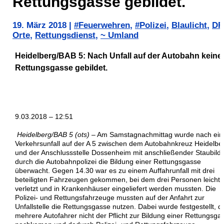
Rettungsgasse gebildet.
19. März 2018
|
#Feuerwehren
,
#Polizei
,
Blaulicht
,
DR
Orte
,
Rettungsdienst
,
~ Umland
Heidelberg/BAB 5: Nach Unfall auf der Autobahn keine
Rettungsgasse gebildet.
9.03.2018 – 12:51
Heidelberg/BAB 5 (ots)
– Am Samstagnachmittag wurde nach ei
Verkehrsunfall auf der A 5 zwischen dem Autobahnkreuz Heidelbe
und der Anschlussstelle Dossenheim mit anschließender Staubild
durch die Autobahnpolizei die Bildung einer Rettungsgasse
überwacht. Gegen 14.30 war es zu einem Auffahrunfall mit drei
beteiligten Fahrzeugen gekommen, bei dem drei Personen leicht
verletzt und in Krankenhäuser eingeliefert werden mussten. Die
Polizei- und Rettungsfahrzeuge mussten auf der Anfahrt zur
Unfallstelle die Rettungsgasse nutzen. Dabei wurde festgestellt, d
mehrere Autofahrer nicht der Pflicht zur Bildung einer Rettungsga