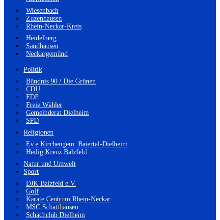
Wiesenbach
Zuzenhausen
Rhein-Neckar-Kreis
Heidelberg
Sandhausen
Neckargemünd
Politik
Bündnis 90 / Die Grünen
CDU
FDP
Freie Wähler
Gemeinderat Dielheim
SPD
Religionen
Ev.e Kirchengem. Baiertal-Dielheim
Heilig Kreuz Balzfeld
Natur und Umwelt
Sport
DJK Balzfeld e.V.
Golf
Karate Centrum Rhein-Neckar
MSC Schatthausen
Schachclub Dielheim