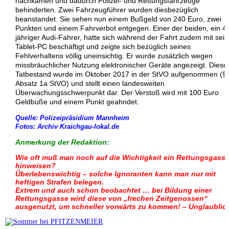
nachkamen und dadurch Polizei- und Rettungsfahrzeuge
behinderten. Zwei Fahrzeugführer wurden diesbezüglich
beanstandet. Sie sehen nun einem Bußgeld von 240 Euro, zwei
Punkten und einem Fahrverbot entgegen. Einer der beiden, ein 4
jähriger Audi-Fahrer, hatte sich während der Fahrt zudem mit sei
Tablet-PC beschäftigt und zeigte sich bezüglich seines
Fehlverhaltens völlig uneinsichtig. Er wurde zusätzlich wegen
missbräuchlicher Nutzung elektronischer Geräte angezeigt. Diese
Tatbestand wurde im Oktober 2017 in der StVO aufgenommen (§
Absatz 1a StVO) und stellt einen landesweiten
Überwachungsschwerpunkt dar. Der Verstoß wird mit 100 Euro
Geldbuße und einem Punkt geahndet.
Quelle: Polizeipräsidium Mannheim
Fotos: Archiv Kraichgau-lokal.de
Anmerkung der Redaktion:
Wie oft muß man noch auf die Wichtigkeit ein Rettungsgass
hinweisen?
Überlebenswichtig – solche Ignoranten kann man nur mit
heftigen Strafen belegen.
Extrem und auch schon beobachtet … bei Bildung einer
Rettungsgasse wird diese von „frechen Zeitgenossen“
ausgenutzt, um schneller vorwärts zu kommen! – Unglaublic