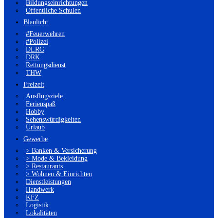
Bildungseinrichtungen
Öffentliche Schulen
Blaulicht
#Feuerwehren
#Polizei
DLRG
DRK
Rettungsdienst
THW
Freizeit
Ausflugsziele
Ferienspaß
Hobby
Sehenswürdigkeiten
Urlaub
Gewerbe
> Banken & Versicherung
> Mode & Bekleidung
> Restaurants
> Wohnen & Einrichten
Dienstleistungen
Handwerk
KFZ
Logistik
Lokalitäten