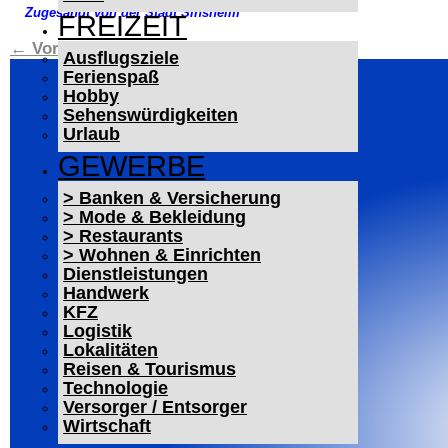
Zugesandt von der Stadt Sinsheim
FREIZEIT
←
Vorheriger Beitrag
Nächster Beitrag
→
Ausflugsziele
Ferienspaß
Hobby
Sehenswürdigkeiten
Urlaub
GEWERBE
> Banken & Versicherung
> Mode & Bekleidung
> Restaurants
> Wohnen & Einrichten
Dienstleistungen
Handwerk
KFZ
Logistik
Lokalitäten
Reisen & Tourismus
Technologie
Versorger / Entsorger
Wirtschaft