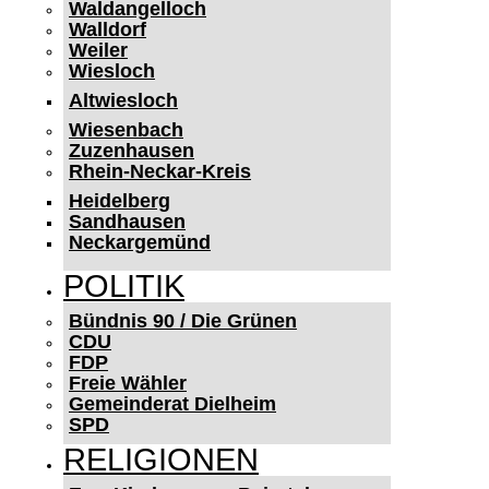
Waldangelloch
Walldorf
Weiler
Wiesloch
Altwiesloch
Wiesenbach
Zuzenhausen
Rhein-Neckar-Kreis
Heidelberg
Sandhausen
Neckargemünd
POLITIK
Bündnis 90 / Die Grünen
CDU
FDP
Freie Wähler
Gemeinderat Dielheim
SPD
RELIGIONEN