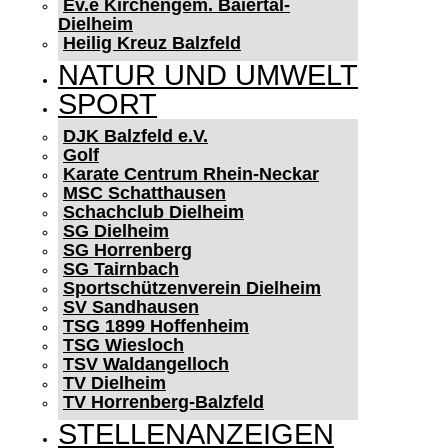
Ev.e Kirchengem. Baiertal-
Dielheim
Heilig Kreuz Balzfeld
NATUR UND UMWELT
SPORT
DJK Balzfeld e.V.
Golf
Karate Centrum Rhein-Neckar
MSC Schatthausen
Schachclub Dielheim
SG Dielheim
SG Horrenberg
SG Tairnbach
Sportschützenverein Dielheim
SV Sandhausen
TSG 1899 Hoffenheim
TSG Wiesloch
TSV Waldangelloch
TV Dielheim
TV Horrenberg-Balzfeld
STELLENANZEIGEN