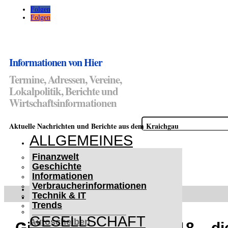
Folgen
Folgen
Informationen von Hier
Termine, Adressen, Vereine,
Lokalpolitik, Berichte und
Wirtschaftsinformationen
Suchen
Aktuelle Nachrichten und Berichte aus dem Kraichgau
nach:
ALLGEMEINES
Finanzwelt
Geschichte
Informationen
Verbraucherinformationen
WETTERWARNUNGEN
Technik & IT
WINTER IM KRAICHGAU
Trends
Lifehacks für vereiste
GESELLSCHAFT
Autoscheiben
Girls und Boys Day 2018 – di