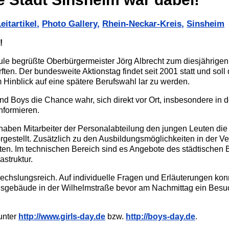
eitartikel
,
Photo Gallery
,
Rhein-Neckar-Kreis
,
Sinsheim
!
ule begrüßte Oberb
ürgermeister Jörg Albrecht zum diesjährige
ften. Der bundesweite Aktionstag findet seit 2001 statt und soll
m Hinblick auf eine spätere Berufswahl lar zu werden.
 Boys die Chance wahr, sich direkt vor Ort, insbesondere in d
informieren.
o haben Mitarbeiter der Personalabteilung den jungen Leuten d
rgestellt. Zusätzlich zu den Ausbildungsmöglichkeiten in der Ve
rten. Im technischen Bereich sind es Angebote des städtischen
struktur.
echslungsreich. Auf individuelle Fragen und Erläuterungen ko
ngsgebäude in der Wilhelmstraße bevor am Nachmittag ein Besu
unter
http://www.girls-day.de
bzw.
http://boys-day.de
.