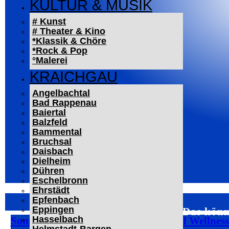
KULTUR & MUSIK
# Kunst
# Theater & Kino
*Klassik & Chöre
*Rock & Pop
°Malerei
KRAICHGAU
Angelbachtal
Bad Rappenau
Baiertal
Balzfeld
Bammental
Bruchsal
Daisbach
Dielheim
Dühren
Eschelbronn
Ehrstädt
Epfenbach
Eppingen
Das könn
Hasselbach
Sommer bei Pfitzenmeier: Fitness und Wellnes