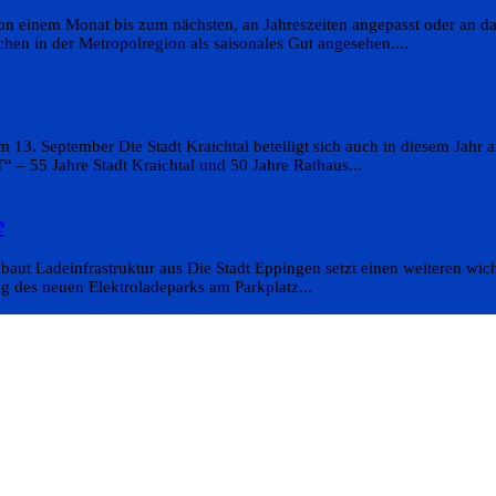
on einem Monat bis zum nächsten, an Jahreszeiten angepasst oder an da
en in der Metropolregion als saisonales Gut angesehen....
 13. September Die Stadt Kraichtal beteiligt sich auch in diesem Jahr
 55 Jahre Stadt Kraichtal und 50 Jahre Rathaus...
e
aut Ladeinfrastruktur aus Die Stadt Eppingen setzt einen weiteren wicht
g des neuen Elektroladeparks am Parkplatz...