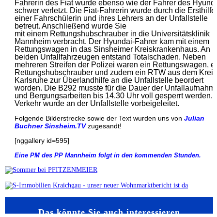
Fahrerin des Fiat wurde ebenso wie der Fahrer des Hyund
schwer verletzt. Die Fiat-Fahrerin wurde durch die Ersthilfe
einer Fahrschülerin und ihres Lehrers an der Unfallstelle
betreut. Anschließend wurde Sie
mit einem Rettungshubschrauber in die Universitätsklinik
Mannheim verbracht. Der Hyundai-Fahrer kam mit einem
Rettungswagen in das Sinsheimer Kreiskrankenhaus. An
beiden Unfallfahrzeugen entstand Totalschaden. Neben
mehreren Streifen der Polizei waren ein Rettungswagen, e
Rettungshubschrauber und zudem ein RTW aus dem Kreis
Karlsruhe zur Überlandhilfe an die Unfallstelle beordert
worden. Die B292 musste für die Dauer der Unfallaufnahm
und Bergungsarbeiten bis 14.30 Uhr voll gesperrt werden. 
Verkehr wurde an der Unfallstelle vorbeigeleitet.
Folgende Bilderstrecke sowie der Text wurden uns von
Julian
Buchner Sinsheim.TV
zugesandt!
[nggallery id=595]
Eine PM des PP Mannheim folgt in den kommenden Stunden.
Das könnte Sie auch interessieren…