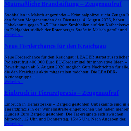
Mutmaßliche Brandstiftung – Zeugenaufruf
Strohballen in Malsch angezündet – Kriminalpolizei sucht Zeugen In
den frühen Morgenstunden des Dienstags, 4. August 2026, haben
Unbekannte gegen 3:45 Uhr einen Strohballen auf den Kräheckerwe
im Feldgebiet südlich der Rotenberger Straße in Malsch gerollt und...
Weiterlesen
Neue Förderchance für den Kraichgau
Neue Förderchance für den Kraichgau: LEADER startet zusätzlichen
Projektaufruf 400.000 Euro EU-Fördermittel für innovative Ideen –
Bewerbungen ab 3. August 2026 möglich Gute Nachrichten für alle,
die den Kraichgau aktiv mitgestalten möchten: Die LEADER-
Aktionsgruppe...
Weiterlesen
Einbruch in Tierarztpraxis – Zeugenaufruf
Einbruch in Tierarztpraxis – Bargeld gestohlen Unbekannte sind in e
Tierarztpraxis in der Wilhelmstraße eingebrochen und haben mehrere
Hundert Euro Bargeld gestohlen. Die Tat ereignete sich zwischen
Mittwoch, 12 Uhr, und Donnerstag, 15:45 Uhr. Nach Angaben der...
Weiterlesen