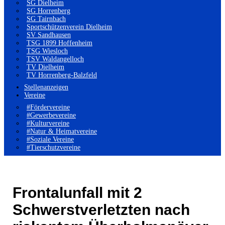
SG Dielheim
SG Horrenberg
SG Tairnbach
Sportschützenverein Dielheim
SV Sandhausen
TSG 1899 Hoffenheim
TSG Wiesloch
TSV Waldangelloch
TV Dielheim
TV Horrenberg-Balzfeld
Stellenanzeigen
Vereine
#Fördervereine
#Gewerbevereine
#Kulturvereine
#Natur & Heimatvereine
#Soziale Vereine
#Tierschutzvereine
Frontalunfall mit 2
Schwerstverletzten nach