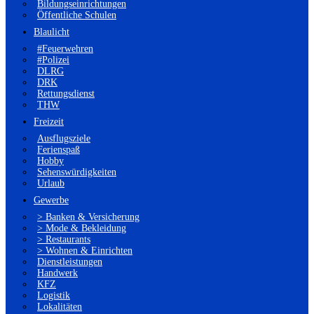
Bildungseinrichtungen
Öffentliche Schulen
Blaulicht
#Feuerwehren
#Polizei
DLRG
DRK
Rettungsdienst
THW
Freizeit
Ausflugsziele
Ferienspaß
Hobby
Sehenswürdigkeiten
Urlaub
Gewerbe
> Banken & Versicherung
> Mode & Bekleidung
> Restaurants
> Wohnen & Einrichten
Dienstleistungen
Handwerk
KFZ
Logistik
Lokalitäten