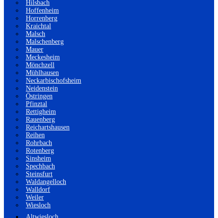
Hilsbach
Hoffenheim
Horrenberg
Kraichtal
Malsch
Malschenberg
Mauer
Meckesheim
Mönchzell
Mühlhausen
Neckarbischofsheim
Neidenstein
Östringen
Pfinztal
Rettigheim
Rauenberg
Reichartshausen
Reihen
Rohrbach
Rotenberg
Sinsheim
Spechbach
Steinsfurt
Waldangelloch
Walldorf
Weiler
Wiesloch
Altwiesloch