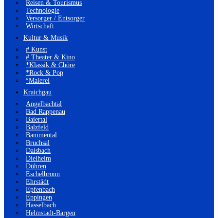
Reisen & Tourismus
Technologie
Versorger / Entsorger
Wirtschaft
Kultur & Musik
# Kunst
# Theater & Kino
*Klassik & Chöre
*Rock & Pop
°Malerei
Kraichgau
Angelbachtal
Bad Rappenau
Baiertal
Balzfeld
Bammental
Bruchsal
Daisbach
Dielheim
Dühren
Eschelbronn
Ehrstädt
Epfenbach
Eppingen
Hasselbach
Helmstadt-Bargen