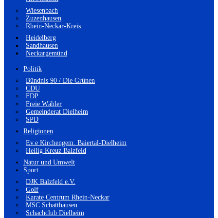
Wiesenbach
Zuzenhausen
Rhein-Neckar-Kreis
Heidelberg
Sandhausen
Neckargemünd
Politik
Bündnis 90 / Die Grünen
CDU
FDP
Freie Wähler
Gemeinderat Dielheim
SPD
Religionen
Ev.e Kirchengem. Baiertal-Dielheim
Heilig Kreuz Balzfeld
Natur und Umwelt
Sport
DJK Balzfeld e.V.
Golf
Karate Centrum Rhein-Neckar
MSC Schatthausen
Schachclub Dielheim