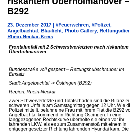
riskantem Überholmanöver –
B292
23. Dezember 2017
|
#Feuerwehren
,
#Polizei
,
Angelbachtal
,
Blaulicht
,
Photo Gallery
,
Rettungsdien
Rhein-Neckar-Kreis
Frontalunfall mit 2 Schwerstverletzten nach riskantem
Überholmanöver
Bundesstraße voll gesperrt – Rettungshubschrauber im
Einsatz
Stadt: Angelbachtal -> Östringen (B292)
Region: Rhein-Neckar
Zwei Schwerverletzte und Totalschaden sind die Bilanz ei
schweren Unfalls am Samstagmittag gegen 12 Uhr. Wie di
Polizei mitteilt, befuhr eine Frau mit ihrem Fiat die B292 vo
Angelbachtal kommend in Richtung Östringen. In einer
langgezogenen Rechtskurve überholte sie einen vor ihr
fahrenden LKW, als es zum Zusammenstoß mit einem in
entgegengesetzter Richtung fahrenden Hyundai kam. Die