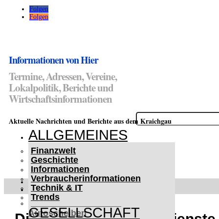
Folgen
Folgen
Informationen von Hier
Termine, Adressen, Vereine,
Lokalpolitik, Berichte und
Wirtschaftsinformationen
Suchen
Aktuelle Nachrichten und Berichte aus dem Kraichgau
nach:
ALLGEMEINES
Finanzwelt
Geschichte
Informationen
Verbraucherinformationen
WETTERWARNUNGEN
Technik & IT
WINTER IM KRAICHGAU
Trends
Lifehacks für vereiste
GESELLSCHAFT
Autoscheiben
Die 5 besten Wechseldienst