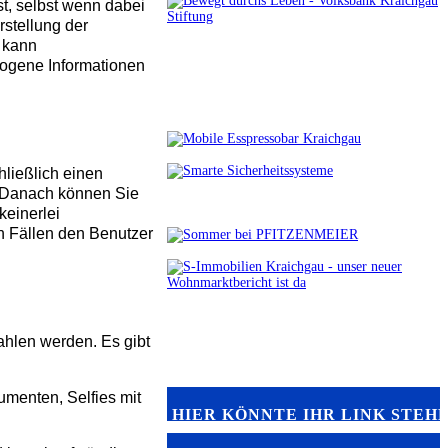
t, selbst wenn dabei
rstellung der
r kann
zogene Informationen
hließlich einen
Danach können Sie
keinerlei
n Fällen den Benutzer
hlen werden. Es gibt
menten, Selfies mit
HIER KÖNNTE IHR LINK STEH