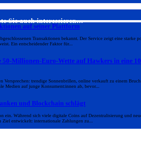
te Sie auch interessieren…
tionen auf seiner Plattform
abgeschlossenen Transaktionen bekannt. Der Service zeigt eine starke p
ist. Ein entscheidender Faktor für...
 50-Millionen-Euro-Wette auf Hawkers in eine 10
en Versprechen: trendige Sonnenbrillen, online verkauft zu einem Bruch
le Medien auf junge Konsument:innen ab, bevor...
Banken und Blockchain schlägt
n ein. Während sich viele digitale Coins auf Dezentralisierung und n
iel entwickelt: internationale Zahlungen zu...