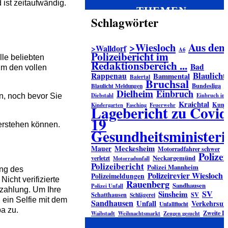
 ist zeitaufwändig.
THEMEN
Schlagwörter
Aus dem
>Wiesloch
>Walldorf
A6
Polizeibericht im
le beliebten
Redaktionsbereich ...
Bad
m den vollen
Blaulicht
Rappenau
Bammental
Baiertal
Bruchsal
Bundesliga
Blaulicht Meldungen
Dielheim
Einbruch
Diebstahl
Einbruch in
n, noch bevor Sie
Kraichtal
Kuns
Kindergarten
Fasching
Feuerwehr
Lagebericht zu Covid
19
erstehen können.
Gesundheitsminister
Meckesheim
Mauer
Motorradfahrer schwer
Polizei
verletzt
Neckargemünd
Motorradunfall
Polizeibericht
Polizei Mannheim
ung des
Polizeirevier Wiesloch
Polizeimeldungen
icht verifizierte
Rauenberg
Sandhausen
Polizei Unfall
zahlung. Um Ihre
SV
Sinsheim
Schatthausen
SV
Schlägerei
 ein Selfie mit dem
Sandhausen
Unfall
Verkehrsunf
Unfallflucht
pa zu.
Zweite L
Waibstadt
Weihnachtsmarkt
Zeugen gesucht