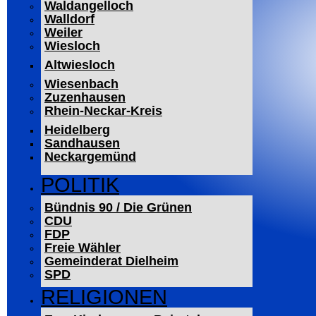
Waldangelloch
Walldorf
Weiler
Wiesloch
Altwiesloch
Wiesenbach
Zuzenhausen
Rhein-Neckar-Kreis
Heidelberg
Sandhausen
Neckargemünd
POLITIK
Bündnis 90 / Die Grünen
CDU
FDP
Freie Wähler
Gemeinderat Dielheim
SPD
RELIGIONEN