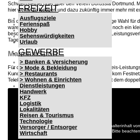
Schweinsteiger oder über den Verein Borussia Dortmund. M
FREIZEIT
hier weiter zu festigen und dazu zukünftig immer mehr mit 
Ausflugsziele
Bis dahin ist das Sportangebot genau die richtige Wahl für
Ferienspaß
waren und aufgrund eines Sportinteresses hier noch ein 
Hobby
besonders wegen seines äußerst guten Preis- Leistungsverh
Sehenswürdigkeiten
Tage vorher kostenlos testen.
Urlaub
GEWERBE
MagentaSport
> Banken & Versicherung
Für den Telekom-Kunden mit Sicherheit das Preis-Leistungs
> Mode & Bekleidung
> Restaurants
Kunden aus die noch keinen bestehenden Telekom Festnetz-
> Wohnen & Einrichten
Telekom müssen hier, je nach Abo-Variante, mit dem doppel
Dienstleistungen
Handwerk
KFZ
Logistik
Lokalitäten
Reisen & Tourismus
Technologie
Sie sehen gerade einen Platzhalterinhalt vo
Versorger / Entsorger
Schaltfläche unten. Bitte beachte
Wirtschaft