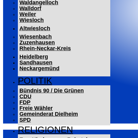
Waldangelloch
Walldorf
Weiler
Wiesloch
Altwiesloch
Wiesenbach
Zuzenhausen
Rhein-Neckar-Kreis
Heidelberg
Sandhausen
Neckargemünd
POLITIK
Bündnis 90 / Die Grünen
CDU
FDP
Freie Wähler
Gemeinderat Dielheim
SPD
RELIGIONEN