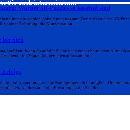
te Sie auch interessieren…
bauen: Warum 3D-Puzzles so fesselnd sind
aschend intensiv werden, sobald man beginnt. Der Aufbau eines 3D-Puzz
ll zu einer Erfahrung, die Konzentration,...
 bereiten
ung entfalten. Wenn du auf der Suche nach einer charmanten Aufmerksam
ne Geschenke für Frauen können ebenso bezaubernd...
 Erfolgs
wicklung und Anpassung an neue Bedingungen nicht möglich. Unternehmen
entsprechen, sondern auch die Erwartungen der Kunden...