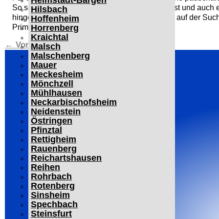
Helmstadt-Bargen
So sollte jemand, der ein absoluter Sportfreak ist und auch
Hilsbach
hingegen nur wenig Sport guckt und primär nur auf der Such
Hoffenheim
Horrenberg
Prime Video greifen.
Kraichtal
←
Vorheriger Beitrag
Nächster Beitrag
→
Malsch
Malschenberg
Mauer
Meckesheim
Mönchzell
Mühlhausen
Neckarbischofsheim
Neidenstein
Östringen
Pfinztal
Rettigheim
Rauenberg
Reichartshausen
Reihen
Rohrbach
Rotenberg
Sinsheim
Spechbach
Steinsfurt