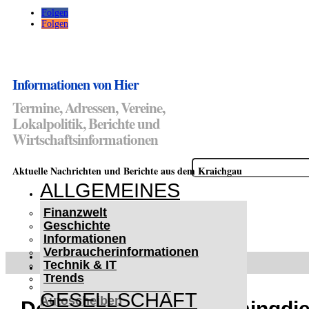
Folgen
Folgen
Informationen von Hier
Termine, Adressen, Vereine,
Lokalpolitik, Berichte und
Wirtschaftsinformationen
Suchen
Aktuelle Nachrichten und Berichte aus dem Kraichgau
nach:
ALLGEMEINES
Finanzwelt
Geschichte
Informationen
Verbraucherinformationen
WETTERWARNUNGEN
Technik & IT
WINTER IM KRAICHGAU
Trends
Lifehacks für vereiste
GESELLSCHAFT
Autoscheiben
Den passenden Streamingdie