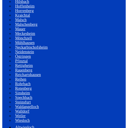
Hilsbach
Hoffenheim
Horrenberg
Kraichtal
Malsch
Malschenberg
Mauer
Meckesheim
Mönchzell
Mühlhausen
Neckarbischofsheim
Neidenstein
Östringen
Pfinztal
Rettigheim
Rauenberg
Reichartshausen
Reihen
Rohrbach
Rotenberg
Sinsheim
Spechbach
Steinsfurt
Waldangelloch
Walldorf
Weiler
Wiesloch
Altwiesloch