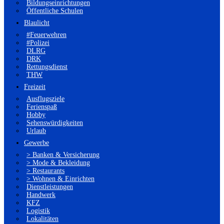
Bildungseinrichtungen
Öffentliche Schulen
Blaulicht
#Feuerwehren
#Polizei
DLRG
DRK
Rettungsdienst
THW
Freizeit
Ausflugsziele
Ferienspaß
Hobby
Sehenswürdigkeiten
Urlaub
Gewerbe
> Banken & Versicherung
> Mode & Bekleidung
> Restaurants
> Wohnen & Einrichten
Dienstleistungen
Handwerk
KFZ
Logistik
Lokalitäten