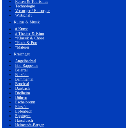
Reisen & Tourismus
Technologie
Versorger / Entsorger
Wirtschaft
Kultur & Musik
# Kunst
# Theater & Kino
*Klassik & Chöre
*Rock & Pop
°Malerei
Kraichgau
Angelbachtal
Bad Rappenau
Baiertal
Balzfeld
Bammental
Bruchsal
Daisbach
Dielheim
Dühren
Eschelbronn
Ehrstädt
Epfenbach
Eppingen
Hasselbach
Helmstadt-Bargen