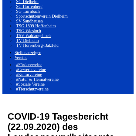
SG Dielheim
SG Horrenberg
SG Tairnbach
Sportschützenverein Dielheim
SV Sandhausen
TSG 1899 Hoffenheim
TSG Wiesloch
TSV Waldangelloch
TV Dielheim
TV Horrenberg-Balzfeld
Stellenanzeigen
Vereine
#Fördervereine
#Gewerbevereine
#Kulturvereine
#Natur & Heimatvereine
#Soziale Vereine
#Tierschutzvereine
COVID-19 Tagesbericht
(22.09.2020) des