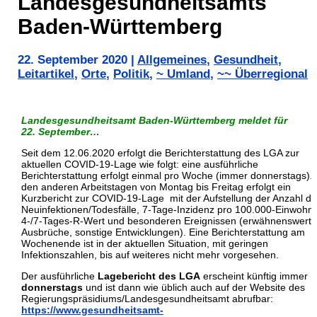
Landesgesundheitsamts
Baden-Württemberg
22. September 2020
|
Allgemeines
,
Gesundheit
,
Leitartikel
,
Orte
,
Politik
,
~ Umland
,
~~ Überregional
Landesgesundheitsamt Baden-Württemberg meldet für
22.
September…
Seit dem 12.06.2020 erfolgt die Berichterstattung des LGA zur
aktuellen COVID-19-Lage wie folgt: eine ausführliche
Berichterstattung erfolgt einmal pro Woche (immer donnerstags).
den anderen Arbeitstagen von Montag bis Freitag erfolgt ein
Kurzbericht zur COVID-19-Lage mit der Aufstellung der Anzahl de
Neuinfektionen/Todesfälle, 7-Tage-Inzidenz pro 100.000-Einwohne
4-/7-Tages-R-Wert und besonderen Ereignissen (erwähnenswerte
Ausbrüche, sonstige Entwicklungen). Eine Berichterstattung am
Wochenende ist in der aktuellen Situation, mit geringen
Infektionszahlen, bis auf weiteres nicht mehr vorgesehen.
Der ausführliche
Lagebericht des LGA
erscheint künftig immer
donnerstags
und ist dann wie üblich auch auf der Website des
Regierungspräsidiums/Landesgesundheitsamt abrufbar:
https://www.gesundheitsamt-