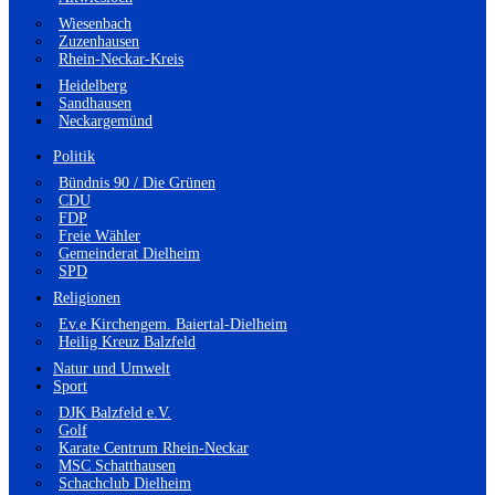
Wiesenbach
Zuzenhausen
Rhein-Neckar-Kreis
Heidelberg
Sandhausen
Neckargemünd
Politik
Bündnis 90 / Die Grünen
CDU
FDP
Freie Wähler
Gemeinderat Dielheim
SPD
Religionen
Ev.e Kirchengem. Baiertal-Dielheim
Heilig Kreuz Balzfeld
Natur und Umwelt
Sport
DJK Balzfeld e.V.
Golf
Karate Centrum Rhein-Neckar
MSC Schatthausen
Schachclub Dielheim