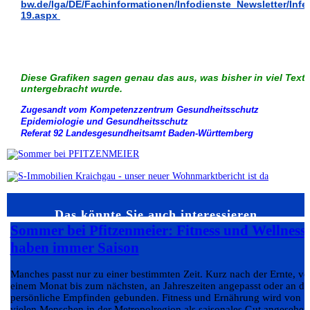
bw.de/lga/DE/Fachinformationen/Infodienste_Newsletter/Infe
19.aspx
Diese Grafiken sagen genau das aus, was bisher in viel Text
untergebracht wurde.
Zugesandt vom Kompetenzzentrum Gesundheitsschutz
Epidemiologie und Gesundheitsschutz
Referat 92 Landesgesundheitsamt Baden-Württemberg
Das könnte Sie auch interessieren…
Sommer bei Pfitzenmeier: Fitness und Wellness
haben immer Saison
Manches passt nur zu einer bestimmten Zeit. Kurz nach der Ernte, v
einem Monat bis zum nächsten, an Jahreszeiten angepasst oder an da
persönliche Empfinden gebunden. Fitness und Ernährung wird von
vielen Menschen in der Metropolregion als saisonales Gut angesehen.