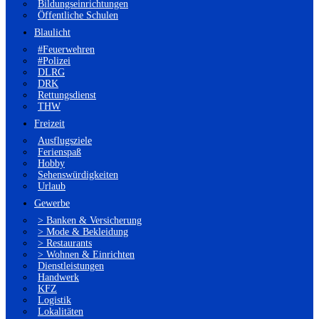
Bildungseinrichtungen
Öffentliche Schulen
Blaulicht
#Feuerwehren
#Polizei
DLRG
DRK
Rettungsdienst
THW
Freizeit
Ausflugsziele
Ferienspaß
Hobby
Sehenswürdigkeiten
Urlaub
Gewerbe
> Banken & Versicherung
> Mode & Bekleidung
> Restaurants
> Wohnen & Einrichten
Dienstleistungen
Handwerk
KFZ
Logistik
Lokalitäten