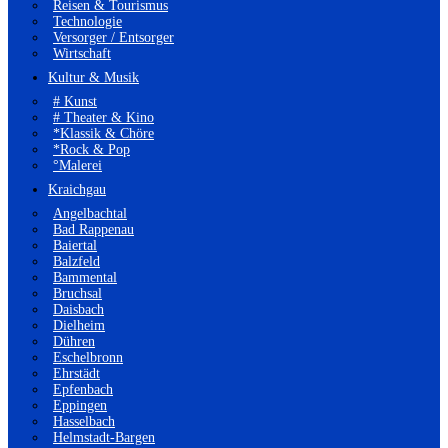
Reisen & Tourismus
Technologie
Versorger / Entsorger
Wirtschaft
Kultur & Musik
# Kunst
# Theater & Kino
*Klassik & Chöre
*Rock & Pop
°Malerei
Kraichgau
Angelbachtal
Bad Rappenau
Baiertal
Balzfeld
Bammental
Bruchsal
Daisbach
Dielheim
Dühren
Eschelbronn
Ehrstädt
Epfenbach
Eppingen
Hasselbach
Helmstadt-Bargen