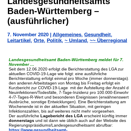
Landesgesundheitsamts
Baden-Württemberg –
(ausführlicher)
7. November 2020
|
Allgemeines
,
Gesundheit
,
Leitartikel
,
Orte
,
Politik
,
~ Umland
,
~~ Überregional
Landesgesundheitsamt Baden-Württemberg meldet für 7.
November
…
Seit dem 12.06.2020 erfolgt die Berichterstattung des LGA zur
aktuellen COVID-19-Lage wie folgt: eine ausführliche
Berichterstattung erfolgt einmal pro Woche (immer donnerstags).
den anderen Arbeitstagen von Montag bis Freitag erfolgt ein
Kurzbericht zur COVID-19-Lage mit der Aufstellung der Anzahl de
Neuinfektionen/Todesfälle, 7-Tage-Inzidenz pro 100.000-Einwohne
4-/7-Tages-R-Wert und besonderen Ereignissen (erwähnenswerte
Ausbrüche, sonstige Entwicklungen). Eine Berichterstattung am
Wochenende ist in der aktuellen Situation, mit geringen
Infektionszahlen, bis auf weiteres nicht mehr vorgesehen.
Der ausführliche
Lagebericht des LGA
erscheint künftig immer
donnerstags
und ist dann wie üblich auch auf der Website des
Regierungspräsidiums/Landesgesundheitsamt abrufbar:
https://www.gesundheitsamt-