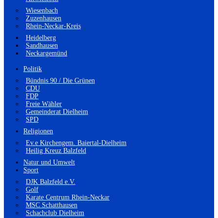
Wiesenbach
Zuzenhausen
Rhein-Neckar-Kreis
Heidelberg
Sandhausen
Neckargemünd
Politik
Bündnis 90 / Die Grünen
CDU
FDP
Freie Wähler
Gemeinderat Dielheim
SPD
Religionen
Ev.e Kirchengem. Baiertal-Dielheim
Heilig Kreuz Balzfeld
Natur und Umwelt
Sport
DJK Balzfeld e.V.
Golf
Karate Centrum Rhein-Neckar
MSC Schatthausen
Schachclub Dielheim