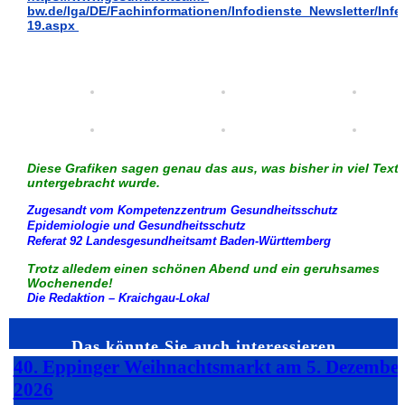
bw.de/lga/DE/Fachinformationen/Infodienste_Newsletter/Infe
19.aspx
Diese Grafiken sagen genau das aus, was bisher in viel Text
untergebracht wurde.
Zugesandt vom Kompetenzzentrum Gesundheitsschutz
Epidemiologie und Gesundheitsschutz
Referat 92 Landesgesundheitsamt Baden-Württemberg
Trotz alledem einen schönen Abend und ein geruhsames
Wochenende!
Die Redaktion – Kraichgau-Lokal
Das könnte Sie auch interessieren…
40. Eppinger Weihnachtsmarkt am 5. Dezembe
2026