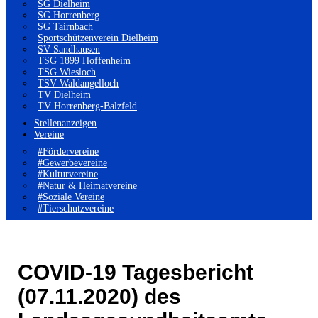
SG Dielheim
SG Horrenberg
SG Tairnbach
Sportschützenverein Dielheim
SV Sandhausen
TSG 1899 Hoffenheim
TSG Wiesloch
TSV Waldangelloch
TV Dielheim
TV Horrenberg-Balzfeld
Stellenanzeigen
Vereine
#Fördervereine
#Gewerbevereine
#Kulturvereine
#Natur & Heimatvereine
#Soziale Vereine
#Tierschutzvereine
COVID-19 Tagesbericht
(07.11.2020) des