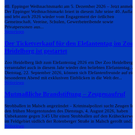
40. Eppinger Weihnachtsmarkt am 5. Dezember 2026 – Jetzt anmeld
Der Eppinger Weihnachtsmarkt feiert in diesem Jahr seine 40. Auflag
und lebt auch 2026 wieder vom Engagement der örtlichen
Gemeinschaft. Vereine, Schulen, Gewerbetreibende sowie
Privatpersonen aus...
Weiterlesen
Der Ticketverkauf für den Elefantentag im Zoo
Heidelberg ist gestartet
Zoo Heidelberg lädt zum Elefantentag 2026 ein Der Zoo Heidelberg
veranstaltet auch in diesem Jahr wieder den beliebten Elefantentag. 
Dienstag, 22. September 2026, können sich Elefantenfreunde auf ein
besonderen Abend mit exklusiven Einblicken in die Welt der...
Weiterlesen
Mutmaßliche Brandstiftung – Zeugenaufruf
Strohballen in Malsch angezündet – Kriminalpolizei sucht Zeugen In
den frühen Morgenstunden des Dienstags, 4. August 2026, haben
Unbekannte gegen 3:45 Uhr einen Strohballen auf den Kräheckerwe
im Feldgebiet südlich der Rotenberger Straße in Malsch gerollt und...
Weiterlesen