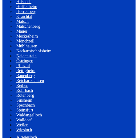
Hilsbach
Hoffenheim
Horrenberg
Kraichtal
Malsch
Malschenberg
Mauer
Meckesheim
Mönchzell
Mühlhausen
Neckarbischofsheim
Neidenstein
Östringen
Pfinztal
Rettigheim
Rauenberg
Reichartshausen
Reihen
Rohrbach
Rotenberg
Sinsheim
Spechbach
Steinsfurt
Waldangelloch
Walldorf
Weiler
Wiesloch
Altwiesloch