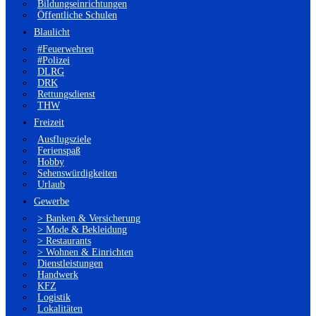
Bildungseinrichtungen
Öffentliche Schulen
Blaulicht
#Feuerwehren
#Polizei
DLRG
DRK
Rettungsdienst
THW
Freizeit
Ausflugsziele
Ferienspaß
Hobby
Sehenswürdigkeiten
Urlaub
Gewerbe
> Banken & Versicherung
> Mode & Bekleidung
> Restaurants
> Wohnen & Einrichten
Dienstleistungen
Handwerk
KFZ
Logistik
Lokalitäten