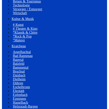
Reisen & Tourismus
Technologie
Versorger / Entsorger
Wirtschaft
Kultur & Musik
# Kunst
# Theater & Kino
*Klassik & Chöre
*Rock & Pop
°Malerei
Kraichgau
Angelbachtal
Bad Rappenau
Baiertal
Balzfeld
Bammental
Bruchsal
Daisbach
Dielheim
Dühren
Eschelbronn
Ehrstädt
Epfenbach
Eppingen
Hasselbach
Helmstadt-Bargen