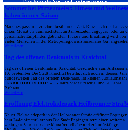
Das könnte Sie auch interessieren…
Sommer bei Pfitzenmeier: Fitness und Wellness
haben immer Saison
Manches passt nur zu einer bestimmten Zeit. Kurz nach der Ernte, v
einem Monat bis zum nächsten, an Jahreszeiten angepasst oder an da
persönliche Empfinden gebunden. Fitness und Ernährung wird von
vielen Menschen in der Metropolregion als saisonales Gut angesehen.
Weiterlesen
Tag des offenen Denkmals in Kraichtal
Tag des offenen Denkmals in Kraichtal: Geschichte zum Anfassen a
13. September Die Stadt Kraichtal beteiligt sich auch in diesem Jahr
bundesweiten Tag des offenen Denkmals. Im kleinen Jubiläumsjahr
„KRAICHTAL BLÜHT“ – 55 Jahre Stadt Kraichtal und 50 Jahre
Rathaus...
Weiterlesen
Eröffnung Elektroladepark Heilbronner Straße
Neuer Elektroladepark in der Heilbronner Straße eröffnet: Eppingen
baut Ladeinfrastruktur aus Die Stadt Eppingen setzt einen weiteren
wichtigen Schritt für eine klimafreundliche und zukunftsfähige
Mobilität um. Mit der Eröffnung des neuen Elektroladeparks am