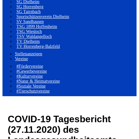
SG Dielheim
SG Horrenberg
SG Tairnbach
Sportschützenverein Dielheim
SV Sandhausen
TSG 1899 Hoffenheim
TSG Wiesloch
TSV Waldangelloch
TV Dielheim
TV Horrenberg-Balzfeld
Stellenanzeigen
Vereine
#Fördervereine
#Gewerbevereine
#Kulturvereine
#Natur & Heimatvereine
#Soziale Vereine
#Tierschutzvereine
COVID-19 Tagesbericht
(27.11.2020) des