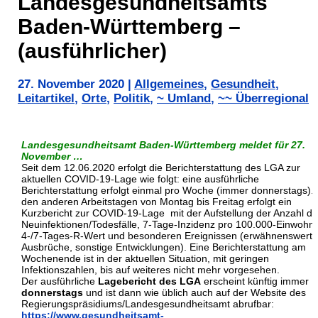
Landesgesundheitsamts
Baden-Württemberg –
(ausführlicher)
27. November 2020
|
Allgemeines
,
Gesundheit
,
Leitartikel
,
Orte
,
Politik
,
~ Umland
,
~~ Überregional
Landesgesundheitsamt Baden-Württemberg meldet für 27.
November
…
Seit dem 12.06.2020 erfolgt die Berichterstattung des LGA zur
aktuellen COVID-19-Lage wie folgt: eine ausführliche
Berichterstattung erfolgt einmal pro Woche (immer donnerstags).
den anderen Arbeitstagen von Montag bis Freitag erfolgt ein
Kurzbericht zur COVID-19-Lage mit der Aufstellung der Anzahl de
Neuinfektionen/Todesfälle, 7-Tage-Inzidenz pro 100.000-Einwohne
4-/7-Tages-R-Wert und besonderen Ereignissen (erwähnenswerte
Ausbrüche, sonstige Entwicklungen). Eine Berichterstattung am
Wochenende ist in der aktuellen Situation, mit geringen
Infektionszahlen, bis auf weiteres nicht mehr vorgesehen.
Der ausführliche
Lagebericht des LGA
erscheint künftig immer
donnerstags
und ist dann wie üblich auch auf der Website des
Regierungspräsidiums/Landesgesundheitsamt abrufbar:
https://www.gesundheitsamt-