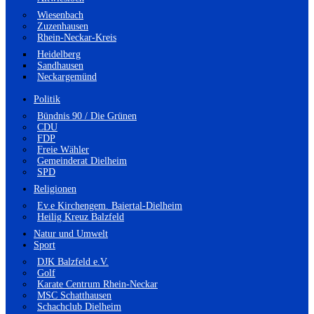
Wiesenbach
Zuzenhausen
Rhein-Neckar-Kreis
Heidelberg
Sandhausen
Neckargemünd
Politik
Bündnis 90 / Die Grünen
CDU
FDP
Freie Wähler
Gemeinderat Dielheim
SPD
Religionen
Ev.e Kirchengem. Baiertal-Dielheim
Heilig Kreuz Balzfeld
Natur und Umwelt
Sport
DJK Balzfeld e.V.
Golf
Karate Centrum Rhein-Neckar
MSC Schatthausen
Schachclub Dielheim