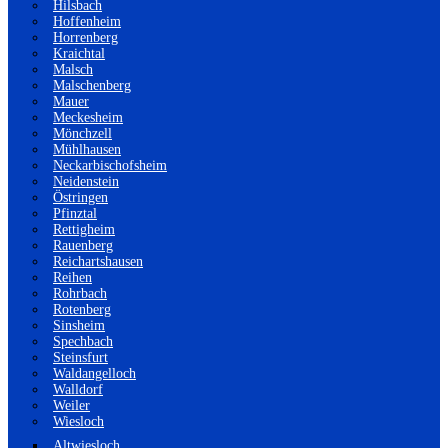
Hilsbach
Hoffenheim
Horrenberg
Kraichtal
Malsch
Malschenberg
Mauer
Meckesheim
Mönchzell
Mühlhausen
Neckarbischofsheim
Neidenstein
Östringen
Pfinztal
Rettigheim
Rauenberg
Reichartshausen
Reihen
Rohrbach
Rotenberg
Sinsheim
Spechbach
Steinsfurt
Waldangelloch
Walldorf
Weiler
Wiesloch
Altwiesloch