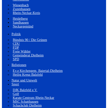
Wiesenbach
Zuzenhausen
Rhein-Neckar-Kreis
Heidelberg
Sandhausen
Neckargemünd
Politik
Bündnis 90 / Die Grünen
CDU
FDP
Freie Wähler
Gemeinderat Dielheim
SPD
Religionen
Ev.e Kirchengem. Baiertal-Dielheim
Heilig Kreuz Balzfeld
Natur und Umwelt
Sport
DJK Balzfeld e.V.
Golf
Karate Centrum Rhein-Neckar
MSC Schatthausen
Schachclub Dielheim