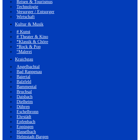
Reisen & Tourismus
Technologie
Versorger / Entsorger
Wirtschaft
Kultur & Musik
# Kunst
# Theater & Kino
*Klassik & Chöre
*Rock & Pop
°Malerei
Kraichgau
Angelbachtal
Bad Rappenau
Baiertal
Balzfeld
Bammental
Bruchsal
Daisbach
Dielheim
Dühren
Eschelbronn
Ehrstädt
Epfenbach
Eppingen
Hasselbach
Helmstadt-Bargen