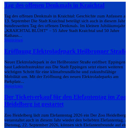
Tag des offenen Denkmals in Kraichtal
Tag des offenen Denkmals in Kraichtal: Geschichte zum Anfassen a
13. September Die Stadt Kraichtal beteiligt sich auch in diesem Jahr
bundesweiten Tag des offenen Denkmals. Im kleinen Jubiläumsjahr
„KRAICHTAL BLÜHT“ – 55 Jahre Stadt Kraichtal und 50 Jahre
Rathaus...
Weiterlesen
Eröffnung Elektroladepark Heilbronner Straße
Neuer Elektroladepark in der Heilbronner Straße eröffnet: Eppingen
baut Ladeinfrastruktur aus Die Stadt Eppingen setzt einen weiteren
wichtigen Schritt für eine klimafreundliche und zukunftsfähige
Mobilität um. Mit der Eröffnung des neuen Elektroladeparks am
Parkplatz...
Weiterlesen
Der Ticketverkauf für den Elefantentag im Zoo
Heidelberg ist gestartet
Zoo Heidelberg lädt zum Elefantentag 2026 ein Der Zoo Heidelberg
veranstaltet auch in diesem Jahr wieder den beliebten Elefantentag. 
Dienstag, 22. September 2026, können sich Elefantenfreunde auf ein