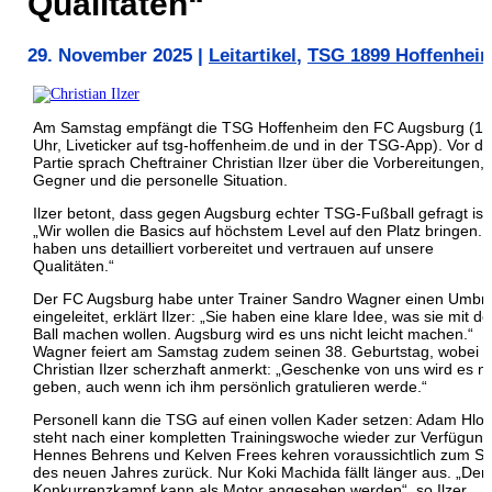
Qualitäten“
29. November 2025
|
Leitartikel
,
TSG 1899 Hoffenhei
Am Samstag empfängt die TSG Hoffenheim den FC Augsburg (15
Uhr, Liveticker auf tsg-hoffenheim.de und in der TSG-App). Vor de
Partie sprach Cheftrainer Christian Ilzer über die Vorbereitungen,
Gegner und die personelle Situation.
Ilzer betont, dass gegen Augsburg echter TSG-Fußball gefragt ist:
„Wir wollen die Basics auf höchstem Level auf den Platz bringen. 
haben uns detailliert vorbereitet und vertrauen auf unsere
Qualitäten.“
Der FC Augsburg habe unter Trainer Sandro Wagner einen Umbr
eingeleitet, erklärt Ilzer: „Sie haben eine klare Idee, was sie mit d
Ball machen wollen. Augsburg wird es uns nicht leicht machen.“
Wagner feiert am Samstag zudem seinen 38. Geburtstag, wobei
Christian Ilzer scherzhaft anmerkt: „Geschenke von uns wird es ni
geben, auch wenn ich ihm persönlich gratulieren werde.“
Personell kann die TSG auf einen vollen Kader setzen: Adam Hlo
steht nach einer kompletten Trainingswoche wieder zur Verfügung
Hennes Behrens und Kelven Frees kehren voraussichtlich zum St
des neuen Jahres zurück. Nur Koki Machida fällt länger aus. „Der
Konkurrenzkampf kann als Motor angesehen werden“, so Ilzer.