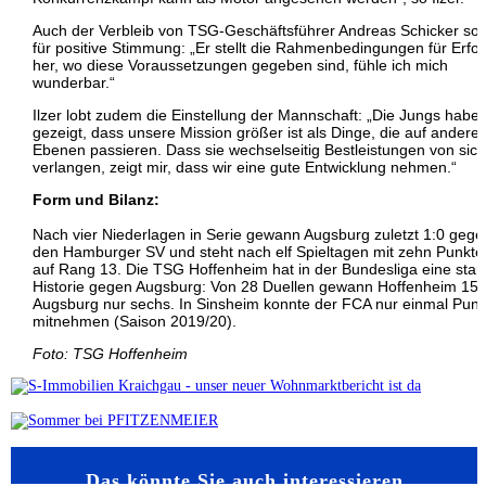
Auch der Verbleib von TSG-Geschäftsführer Andreas Schicker sor
für positive Stimmung: „Er stellt die Rahmenbedingungen für Erfol
her, wo diese Voraussetzungen gegeben sind, fühle ich mich
wunderbar.“
Ilzer lobt zudem die Einstellung der Mannschaft: „Die Jungs habe
gezeigt, dass unsere Mission größer ist als Dinge, die auf andere
Ebenen passieren. Dass sie wechselseitig Bestleistungen von sich
verlangen, zeigt mir, dass wir eine gute Entwicklung nehmen.“
Form und Bilanz:
Nach vier Niederlagen in Serie gewann Augsburg zuletzt 1:0 gege
den Hamburger SV und steht nach elf Spieltagen mit zehn Punkte
auf Rang 13. Die TSG Hoffenheim hat in der Bundesliga eine star
Historie gegen Augsburg: Von 28 Duellen gewann Hoffenheim 15,
Augsburg nur sechs. In Sinsheim konnte der FCA nur einmal Punk
mitnehmen (Saison 2019/20).
Foto: TSG Hoffenheim
Das könnte Sie auch interessieren…