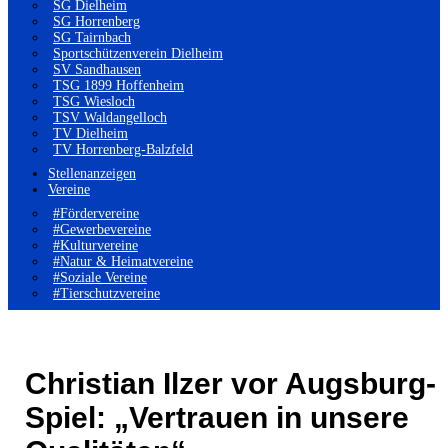
SG Dielheim
SG Horrenberg
SG Tairnbach
Sportschützenverein Dielheim
SV Sandhausen
TSG 1899 Hoffenheim
TSG Wiesloch
TSV Waldangelloch
TV Dielheim
TV Horrenberg-Balzfeld
Stellenanzeigen
Vereine
#Fördervereine
#Gewerbevereine
#Kulturvereine
#Natur & Heimatvereine
#Soziale Vereine
#Tierschutzvereine
Christian Ilzer vor Augsburg-
Spiel: „Vertrauen in unsere