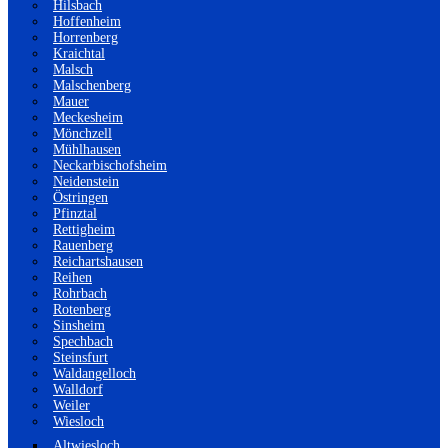
Hilsbach
Hoffenheim
Horrenberg
Kraichtal
Malsch
Malschenberg
Mauer
Meckesheim
Mönchzell
Mühlhausen
Neckarbischofsheim
Neidenstein
Östringen
Pfinztal
Rettigheim
Rauenberg
Reichartshausen
Reihen
Rohrbach
Rotenberg
Sinsheim
Spechbach
Steinsfurt
Waldangelloch
Walldorf
Weiler
Wiesloch
Altwiesloch