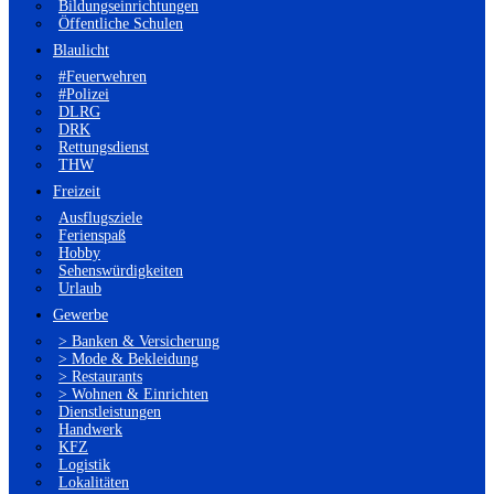
Bildungseinrichtungen
Öffentliche Schulen
Blaulicht
#Feuerwehren
#Polizei
DLRG
DRK
Rettungsdienst
THW
Freizeit
Ausflugsziele
Ferienspaß
Hobby
Sehenswürdigkeiten
Urlaub
Gewerbe
> Banken & Versicherung
> Mode & Bekleidung
> Restaurants
> Wohnen & Einrichten
Dienstleistungen
Handwerk
KFZ
Logistik
Lokalitäten