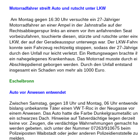
Motorradfahrer streift Auto und rutscht unter LKW
Am Montag gegen 16:30 Uhr versuchte ein 27-Jähriger
Motorradfahrer an einer Ampel in der Jahnstraße auf der
Rechtsabbiegerspur links an einem vor ihm anfahrenden Seat
vorbeizufahren, touchierte diesen, stürzte und rutschte unter eine
LKW, der auf der Geradeausspur unterwegs war. Der LKW-Fahre
konnte sein Fahrzeug rechtzeitig stoppen, sodass der 27-Jährige
durch den Unfall nur leicht verletzt. Ein Rettungswagen brachte ih
ein nahegelegenes Krankenhaus. Das Motorrad musste durch ei
Abschleppdienst geborgen werden. Durch den Unfall entstand
insgesamt ein Schaden von mehr als 1000 Euro.
Eschelbronn
Auto vor Anwesen entwendet
Zwischen Samstag, gegen 18 Uhr und Montag, 06 Uhr entwendet
bislang unbekannte Täter einen VW T-Roc in der Neugasse vor
einem Anwesen. Das Auto hatte die Farbe Dunkelgraumetallic un
ein schwarzes Dach. Hinweise auf Tatverdächtige liegen derzeit
keine vor. Zeugen, die verdächtige Wahrnehmungen gemacht ha
werden gebeten, sich unter der Nummer 07263/910675 beim
Polizeiposten Waibstadt oder jeder anderen Polizeidienststelle zu
melden.