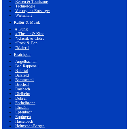
Reisen & Tourismus
Technologie
Versorger / Entsorger
Wirtschaft
Kultur & Musik
# Kunst
# Theater & Kino
*Klassik & Chöre
*Rock & Pop
°Malerei
Kraichgau
Angelbachtal
Bad Rappenau
Baiertal
Balzfeld
Bammental
Bruchsal
Daisbach
Dielheim
Dühren
Eschelbronn
Ehrstädt
Epfenbach
Eppingen
Hasselbach
Helmstadt-Bargen