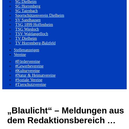
SG Dielheim
SG Horrenberg
SG Tairnbach
Sportschützenverein Dielheim
SV Sandhausen
TSG 1899 Hoffenheim
TSG Wiesloch
TSV Waldangelloch
TV Dielheim
TV Horrenberg-Balzfeld
Stellenanzeigen
Vereine
#Fördervereine
#Gewerbevereine
#Kulturvereine
#Natur & Heimatvereine
#Soziale Vereine
#Tierschutzvereine
„Blaulicht“ – Meldungen aus
dem Redaktionsbereich …