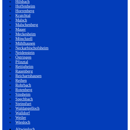
Hilsbach
Hoffenheim
Horrenberg
Kraichtal
Malsch
Malschenberg
Mauer
Meckesheim
Mönchzell
Mühlhausen
Neckarbischofsheim
Neidenstein
Östringen
Pfinztal
Rettigheim
Rauenberg
Reichartshausen
Reihen
Rohrbach
Rotenberg
Sinsheim
Spechbach
Steinsfurt
Waldangelloch
Walldorf
Weiler
Wiesloch
Altwiesloch