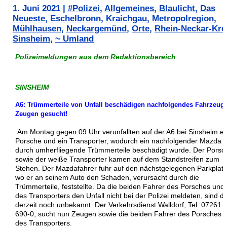
1. Juni 2021
|
#Polizei
,
Allgemeines
,
Blaulicht
,
Das
Neueste
,
Eschelbronn
,
Kraichgau
,
Metropolregion
,
Mühlhausen
,
Neckargemünd
,
Orte
,
Rhein-Neckar-Kre
Sinsheim
,
~ Umland
Polizeimeldungen aus dem Redaktionsbereich
SINSHEIM
A6: Trümmerteile von Unfall beschädigen nachfolgendes Fahrzeug 
Zeugen gesucht!
Am Montag gegen 09 Uhr verunfallten auf der A6 bei Sinsheim ei
Porsche und ein Transporter, wodurch ein nachfolgender Mazda
durch umherfliegende Trümmerteile beschädigt wurde. Der Porsc
sowie der weiße Transporter kamen auf dem Standstreifen zum
Stehen. Der Mazdafahrer fuhr auf den nächstgelegenen Parkplatz
wo er an seinem Auto den Schaden, verursacht durch die
Trümmerteile, feststellte. Da die beiden Fahrer des Porsches und
des Transporters den Unfall nicht bei der Polizei meldeten, sind d
derzeit noch unbekannt. Der Verkehrsdienst Walldorf, Tel. 07261 /
690-0, sucht nun Zeugen sowie die beiden Fahrer des Porsches 
des Transporters.