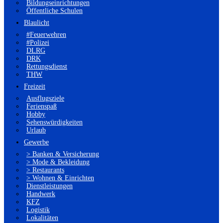
Bildungseinrichtungen
Öffentliche Schulen
Blaulicht
#Feuerwehren
#Polizei
DLRG
DRK
Rettungsdienst
THW
Freizeit
Ausflugsziele
Ferienspaß
Hobby
Sehenswürdigkeiten
Urlaub
Gewerbe
> Banken & Versicherung
> Mode & Bekleidung
> Restaurants
> Wohnen & Einrichten
Dienstleistungen
Handwerk
KFZ
Logistik
Lokalitäten