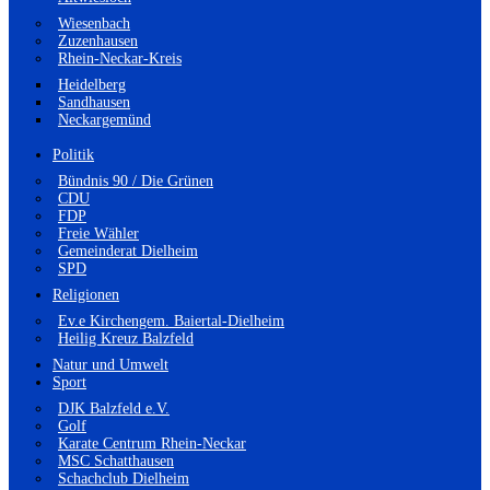
Wiesenbach
Zuzenhausen
Rhein-Neckar-Kreis
Heidelberg
Sandhausen
Neckargemünd
Politik
Bündnis 90 / Die Grünen
CDU
FDP
Freie Wähler
Gemeinderat Dielheim
SPD
Religionen
Ev.e Kirchengem. Baiertal-Dielheim
Heilig Kreuz Balzfeld
Natur und Umwelt
Sport
DJK Balzfeld e.V.
Golf
Karate Centrum Rhein-Neckar
MSC Schatthausen
Schachclub Dielheim