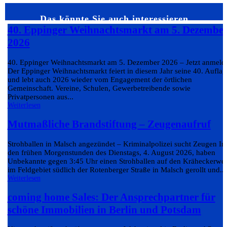
Das könnte Sie auch interessieren…
40. Eppinger Weihnachtsmarkt am 5. Dezembe
2026
40. Eppinger Weihnachtsmarkt am 5. Dezember 2026 – Jetzt anmeld
Der Eppinger Weihnachtsmarkt feiert in diesem Jahr seine 40. Auflag
und lebt auch 2026 wieder vom Engagement der örtlichen
Gemeinschaft. Vereine, Schulen, Gewerbetreibende sowie
Privatpersonen aus...
Weiterlesen
Mutmaßliche Brandstiftung – Zeugenaufruf
Strohballen in Malsch angezündet – Kriminalpolizei sucht Zeugen In
den frühen Morgenstunden des Dienstags, 4. August 2026, haben
Unbekannte gegen 3:45 Uhr einen Strohballen auf den Kräheckerwe
im Feldgebiet südlich der Rotenberger Straße in Malsch gerollt und...
Weiterlesen
coming home Sales: Der Ansprechpartner für
schöne Immobilien in Berlin und Potsdam