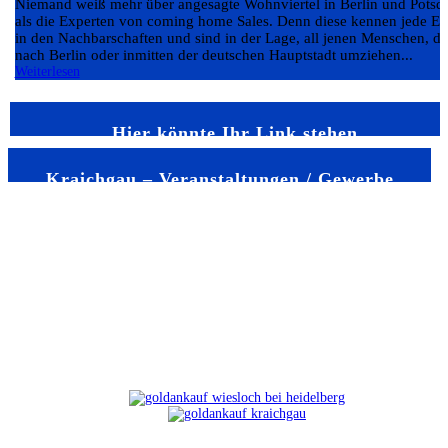
Niemand weiß mehr über angesagte Wohnviertel in Berlin und Pots
als die Experten von coming home Sales. Denn diese kennen jede E
in den Nachbarschaften und sind in der Lage, all jenen Menschen, di
nach Berlin oder inmitten der deutschen Hauptstadt umziehen...
Weiterlesen
Hier könnte Ihr Link stehen
Kraichgau – Veranstaltungen / Gewerbe