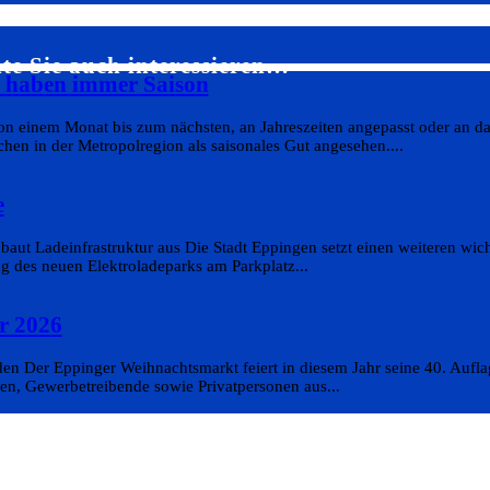
te Sie auch interessieren…
s haben immer Saison
on einem Monat bis zum nächsten, an Jahreszeiten angepasst oder an da
en in der Metropolregion als saisonales Gut angesehen....
e
aut Ladeinfrastruktur aus Die Stadt Eppingen setzt einen weiteren wicht
g des neuen Elektroladeparks am Parkplatz...
r 2026
n Der Eppinger Weihnachtsmarkt feiert in diesem Jahr seine 40. Aufla
en, Gewerbetreibende sowie Privatpersonen aus...