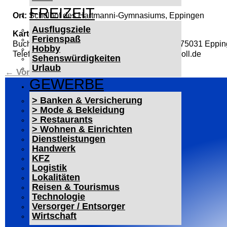
FREIZEIT
Ort:
Schulhof des Hartmanni-Gymnasiums, Eppingen
Ausflugsziele
Kartenvorverkauf:
Ferienspaß
Buchhandlung Holl und Knoll, Brettener Str. 3, 75031 Eppi
Hobby
Telefon: 07262/4417, E-Mail: eppingen@hollknoll.de
Sehenswürdigkeiten
Urlaub
←
Vorheriger Beitrag
Nächster Beitrag
→
GEWERBE
> Banken & Versicherung
> Mode & Bekleidung
> Restaurants
> Wohnen & Einrichten
Dienstleistungen
Handwerk
KFZ
Logistik
Lokalitäten
Reisen & Tourismus
Technologie
Versorger / Entsorger
Wirtschaft