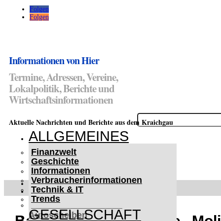
Folgen
Folgen
Informationen von Hier
Termine, Adressen, Vereine,
Lokalpolitik, Berichte und
Wirtschaftsinformationen
Suchen
Aktuelle Nachrichten und Berichte aus dem Kraichgau
nach:
ALLGEMEINES
Finanzwelt
Geschichte
Informationen
Verbraucherinformationen
WETTERWARNUNGEN
Technik & IT
WINTER IM KRAICHGAU
Trends
Lifehacks für vereiste
GESELLSCHAFT
Autoscheiben
Badische Landesbühne „Molié