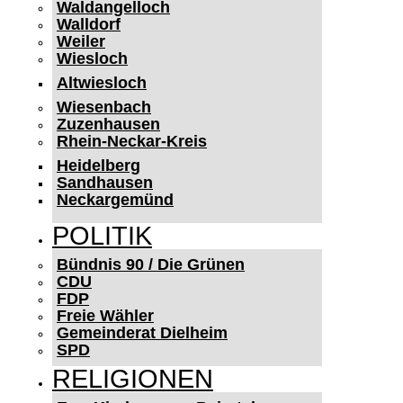
Waldangelloch
Walldorf
Weiler
Wiesloch
Altwiesloch
Wiesenbach
Zuzenhausen
Rhein-Neckar-Kreis
Heidelberg
Sandhausen
Neckargemünd
POLITIK
Bündnis 90 / Die Grünen
CDU
FDP
Freie Wähler
Gemeinderat Dielheim
SPD
RELIGIONEN