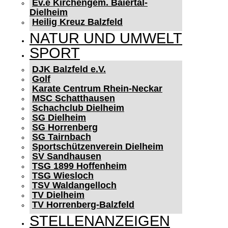
Ev.e Kirchengem. Baiertal-
Dielheim
Heilig Kreuz Balzfeld
NATUR UND UMWELT
SPORT
DJK Balzfeld e.V.
Golf
Karate Centrum Rhein-Neckar
MSC Schatthausen
Schachclub Dielheim
SG Dielheim
SG Horrenberg
SG Tairnbach
Sportschützenverein Dielheim
SV Sandhausen
TSG 1899 Hoffenheim
TSG Wiesloch
TSV Waldangelloch
TV Dielheim
TV Horrenberg-Balzfeld
STELLENANZEIGEN