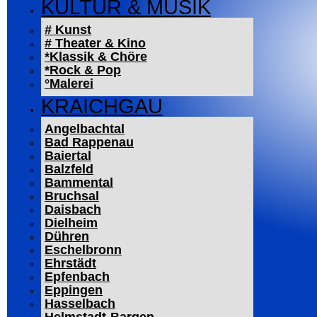
KULTUR & MUSIK
# Kunst
# Theater & Kino
*Klassik & Chöre
*Rock & Pop
°Malerei
KRAICHGAU
Angelbachtal
Bad Rappenau
Baiertal
Balzfeld
Bammental
Bruchsal
Daisbach
Dielheim
Dühren
Eschelbronn
Ehrstädt
Epfenbach
Eppingen
Hasselbach