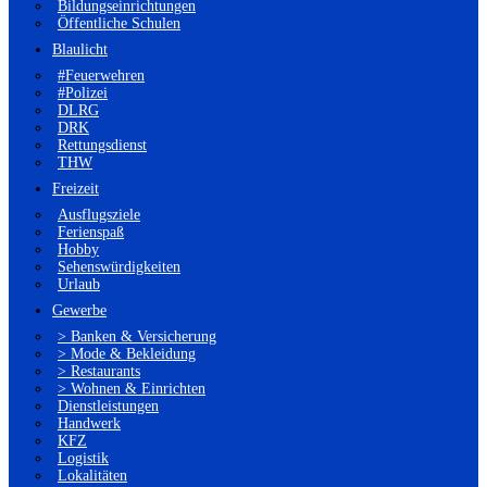
Bildungseinrichtungen
Öffentliche Schulen
Blaulicht
#Feuerwehren
#Polizei
DLRG
DRK
Rettungsdienst
THW
Freizeit
Ausflugsziele
Ferienspaß
Hobby
Sehenswürdigkeiten
Urlaub
Gewerbe
> Banken & Versicherung
> Mode & Bekleidung
> Restaurants
> Wohnen & Einrichten
Dienstleistungen
Handwerk
KFZ
Logistik
Lokalitäten