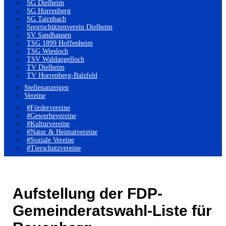
SG Dielheim
SG Horrenberg
SG Tairnbach
Sportschützenverein Dielheim
SV Sandhausen
TSG 1899 Hoffenheim
TSG Wiesloch
TSV Waldangelloch
TV Dielheim
TV Horrenberg-Balzfeld
Stellenanzeigen
Vereine
#Fördervereine
#Gewerbevereine
#Kulturvereine
#Natur & Heimatvereine
#Soziale Vereine
#Tierschutzvereine
Aufstellung der FDP-
Gemeinderatswahl-Liste für