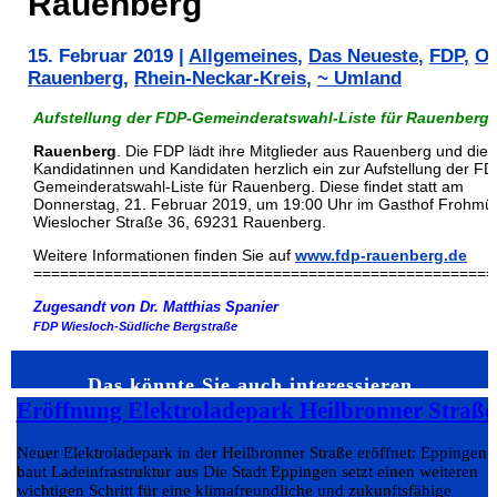
Rauenberg
15. Februar 2019
|
Allgemeines
,
Das Neueste
,
FDP
,
Or
Rauenberg
,
Rhein-Neckar-Kreis
,
~ Umland
Aufstellung der FDP-Gemeinderatswahl-Liste für Rauenberg
Rauenberg
. Die FDP lädt ihre Mitglieder aus Rauenberg und die
Kandidatinnen und Kandidaten herzlich ein zur Aufstellung der FD
Gemeinderatswahl-Liste für Rauenberg. Diese findet statt am
Donnerstag, 21. Februar 2019, um 19:00 Uhr im Gasthof Frohmüll
Wieslocher Straße 36, 69231 Rauenberg.
Weitere Informationen finden Sie auf
www.fdp-rauenberg.de
====================================================
Zugesandt von Dr. Matthias Spanier
FDP Wiesloch-Südliche Bergstraße
Das könnte Sie auch interessieren…
Eröffnung Elektroladepark Heilbronner Straße
Neuer Elektroladepark in der Heilbronner Straße eröffnet: Eppingen
baut Ladeinfrastruktur aus Die Stadt Eppingen setzt einen weiteren
wichtigen Schritt für eine klimafreundliche und zukunftsfähige