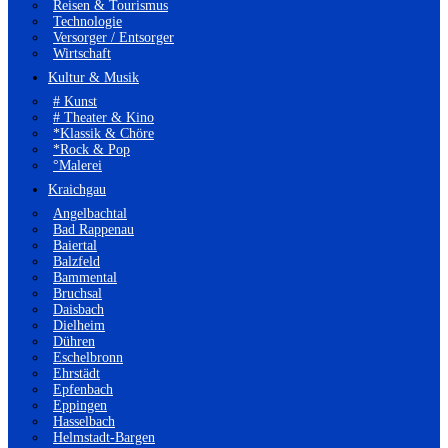
Reisen & Tourismus
Technologie
Versorger / Entsorger
Wirtschaft
Kultur & Musik
# Kunst
# Theater & Kino
*Klassik & Chöre
*Rock & Pop
°Malerei
Kraichgau
Angelbachtal
Bad Rappenau
Baiertal
Balzfeld
Bammental
Bruchsal
Daisbach
Dielheim
Dühren
Eschelbronn
Ehrstädt
Epfenbach
Eppingen
Hasselbach
Helmstadt-Bargen