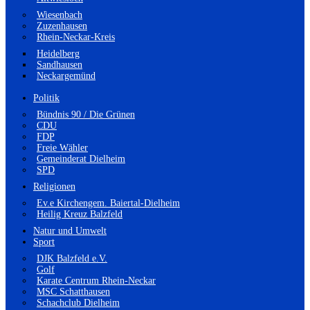
Wiesenbach
Zuzenhausen
Rhein-Neckar-Kreis
Heidelberg
Sandhausen
Neckargemünd
Politik
Bündnis 90 / Die Grünen
CDU
FDP
Freie Wähler
Gemeinderat Dielheim
SPD
Religionen
Ev.e Kirchengem. Baiertal-Dielheim
Heilig Kreuz Balzfeld
Natur und Umwelt
Sport
DJK Balzfeld e.V.
Golf
Karate Centrum Rhein-Neckar
MSC Schatthausen
Schachclub Dielheim