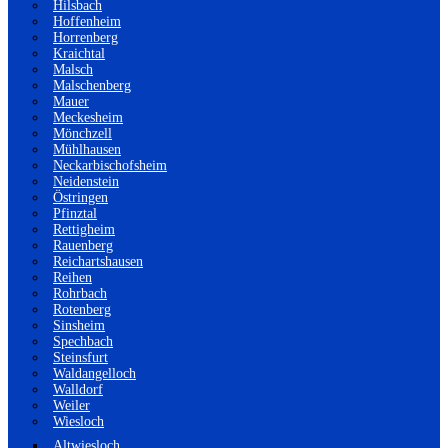
Hilsbach
Hoffenheim
Horrenberg
Kraichtal
Malsch
Malschenberg
Mauer
Meckesheim
Mönchzell
Mühlhausen
Neckarbischofsheim
Neidenstein
Östringen
Pfinztal
Rettigheim
Rauenberg
Reichartshausen
Reihen
Rohrbach
Rotenberg
Sinsheim
Spechbach
Steinsfurt
Waldangelloch
Walldorf
Weiler
Wiesloch
Altwiesloch