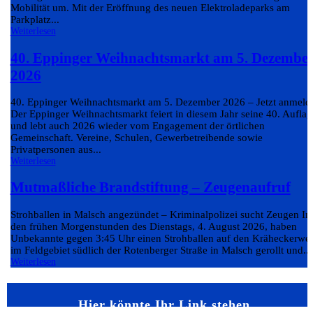
Mobilität um. Mit der Eröffnung des neuen Elektroladeparks am
Parkplatz...
Weiterlesen
40. Eppinger Weihnachtsmarkt am 5. Dezembe
2026
40. Eppinger Weihnachtsmarkt am 5. Dezember 2026 – Jetzt anmeld
Der Eppinger Weihnachtsmarkt feiert in diesem Jahr seine 40. Auflag
und lebt auch 2026 wieder vom Engagement der örtlichen
Gemeinschaft. Vereine, Schulen, Gewerbetreibende sowie
Privatpersonen aus...
Weiterlesen
Mutmaßliche Brandstiftung – Zeugenaufruf
Strohballen in Malsch angezündet – Kriminalpolizei sucht Zeugen In
den frühen Morgenstunden des Dienstags, 4. August 2026, haben
Unbekannte gegen 3:45 Uhr einen Strohballen auf den Kräheckerwe
im Feldgebiet südlich der Rotenberger Straße in Malsch gerollt und...
Weiterlesen
Hier könnte Ihr Link stehen