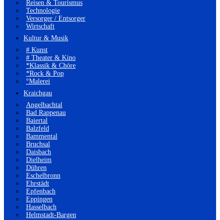
Reisen & Tourismus
Technologie
Versorger / Entsorger
Wirtschaft
Kultur & Musik
# Kunst
# Theater & Kino
*Klassik & Chöre
*Rock & Pop
°Malerei
Kraichgau
Angelbachtal
Bad Rappenau
Baiertal
Balzfeld
Bammental
Bruchsal
Daisbach
Dielheim
Dühren
Eschelbronn
Ehrstädt
Epfenbach
Eppingen
Hasselbach
Helmstadt-Bargen