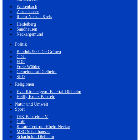
Wiesenbach
Zuzenhausen
Rhein-Neckar-Kreis
Heidelberg
Sandhausen
Neckargemünd
Politik
Bündnis 90 / Die Grünen
CDU
FDP
Freie Wähler
Gemeinderat Dielheim
SPD
Religionen
Ev.e Kirchengem. Baiertal-Dielheim
Heilig Kreuz Balzfeld
Natur und Umwelt
Sport
DJK Balzfeld e.V.
Golf
Karate Centrum Rhein-Neckar
MSC Schatthausen
Schachclub Dielheim