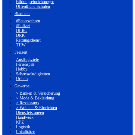
Bildungseinrichtungen
Öffentliche Schulen
Blaulicht
#Feuerwehren
#Polizei
DLRG
DRK
Rettungsdienst
THW
Freizeit
Ausflugsziele
Ferienspaß
Hobby
Sehenswürdigkeiten
Urlaub
Gewerbe
> Banken & Versicherung
> Mode & Bekleidung
> Restaurants
> Wohnen & Einrichten
Dienstleistungen
Handwerk
KFZ
Logistik
Lokalitäten