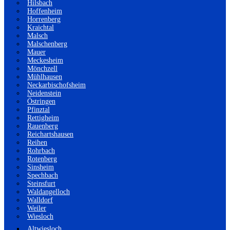
Hilsbach
Hoffenheim
Horrenberg
Kraichtal
Malsch
Malschenberg
Mauer
Meckesheim
Mönchzell
Mühlhausen
Neckarbischofsheim
Neidenstein
Östringen
Pfinztal
Rettigheim
Rauenberg
Reichartshausen
Reihen
Rohrbach
Rotenberg
Sinsheim
Spechbach
Steinsfurt
Waldangelloch
Walldorf
Weiler
Wiesloch
Altwiesloch