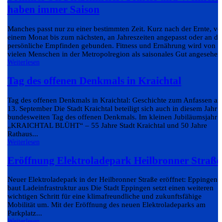
haben immer Saison
Manches passt nur zu einer bestimmten Zeit. Kurz nach der Ernte, v
einem Monat bis zum nächsten, an Jahreszeiten angepasst oder an da
persönliche Empfinden gebunden. Fitness und Ernährung wird von
vielen Menschen in der Metropolregion als saisonales Gut angesehen.
Weiterlesen
Tag des offenen Denkmals in Kraichtal
Tag des offenen Denkmals in Kraichtal: Geschichte zum Anfassen a
13. September Die Stadt Kraichtal beteiligt sich auch in diesem Jahr
bundesweiten Tag des offenen Denkmals. Im kleinen Jubiläumsjahr
„KRAICHTAL BLÜHT“ – 55 Jahre Stadt Kraichtal und 50 Jahre
Rathaus...
Weiterlesen
Eröffnung Elektroladepark Heilbronner Straße
Neuer Elektroladepark in der Heilbronner Straße eröffnet: Eppingen
baut Ladeinfrastruktur aus Die Stadt Eppingen setzt einen weiteren
wichtigen Schritt für eine klimafreundliche und zukunftsfähige
Mobilität um. Mit der Eröffnung des neuen Elektroladeparks am
Parkplatz...
Weiterlesen