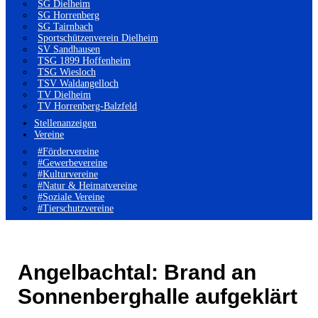
SG Dielheim
SG Horrenberg
SG Tairnbach
Sportschützenverein Dielheim
SV Sandhausen
TSG 1899 Hoffenheim
TSG Wiesloch
TSV Waldangelloch
TV Dielheim
TV Horrenberg-Balzfeld
Stellenanzeigen
Vereine
#Fördervereine
#Gewerbevereine
#Kulturvereine
#Natur & Heimatvereine
#Soziale Vereine
#Tierschutzvereine
Angelbachtal: Brand an
Sonnenberghalle aufgeklärt