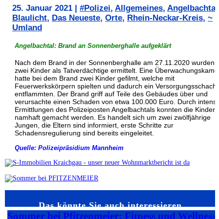
25. Januar 2021
|
#Polizei
,
Allgemeines
,
Angelbachtal
Blaulicht
,
Das Neueste
,
Orte
,
Rhein-Neckar-Kreis
,
~
Umland
Angelbachtal: Brand an Sonnenberghalle aufgeklärt
Nach dem Brand in der Sonnenberghalle am 27.11.2020 wurden
zwei Kinder als Tatverdächtige ermittelt. Eine Überwachungskame
hatte bei dem Brand zwei Kinder gefilmt, welche mit
Feuerwerkskörpern spielten und dadurch ein Versorgungsschacht
entflammten. Der Brand griff auf Teile des Gebäudes über und
verursachte einen Schaden von etwa 100.000 Euro. Durch intensi
Ermittlungen des Polizeiposten Angelbachtals konnten die Kinder
namhaft gemacht werden. Es handelt sich um zwei zwölfjährige
Jungen, die Eltern sind informiert, erste Schritte zur
Schadensregulierung sind bereits eingeleitet.
Quelle: Polizeipräsidium Mannheim
Das könnte Sie auch interessieren…
Sommer bei Pfitzenmeier: Fitness und Wellness