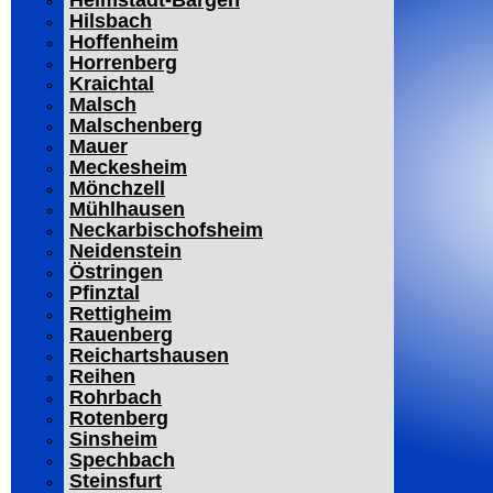
Helmstadt-Bargen
Hilsbach
Hoffenheim
Horrenberg
Kraichtal
Malsch
Malschenberg
Mauer
Meckesheim
Mönchzell
Mühlhausen
Neckarbischofsheim
Neidenstein
Östringen
Pfinztal
Rettigheim
Rauenberg
Reichartshausen
Reihen
Rohrbach
Rotenberg
Sinsheim
Spechbach
Steinsfurt