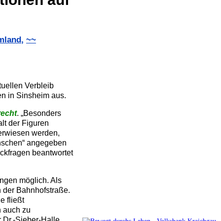
mland
,
~~
uellen Verbleib
ren in Sinsheim aus.
recht
. „Besonders
lt der Figuren
berwiesen werden,
enschen“ angegeben
ückfragen beantwortet
ngen möglich. Als
n der Bahnhofstraße.
 fließt
h auch zu
r Dr.-Sieber-Halle