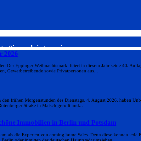
te Sie auch interessieren…
r 2026
n Der Eppinger Weihnachtsmarkt feiert in diesem Jahr seine 40. Aufla
en, Gewerbetreibende sowie Privatpersonen aus...
In den frühen Morgenstunden des Dienstags, 4. August 2026, haben Un
otenberger Straße in Malsch gerollt und...
schöne Immobilien in Berlin und Potsdam
dam als die Experten von coming home Sales. Denn diese kennen jede E
 Berlin oder inmitten der deutschen Hauptstadt umziehen...