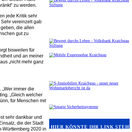
hränkt“ zu werden.
n jede Kritik sehr
 Sehr vereinzelt gab
 geben, die allen
enschen gut zu
rgt bisweilen für
indheit und an meiner
haus „nicht mehr ganz
n. „Wer immer die
ting. „Gleich welcher
dünn, für Menschen mit
ist sehr dankbar und
nsatz, die der Stadt
HIER KÖNNTE IHR LINK STEH
n-Württemberg 2020 in