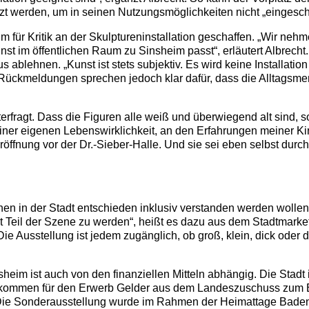
tzt werden, um in seinen Nutzungsmöglichkeiten nicht „eingesc
für Kritik an der Skulptureninstallation geschaffen. „Wir nehme
st im öffentlichen Raum zu Sinsheim passt“, erläutert Albrecht.
ablehnen. „Kunst ist stets subjektiv. Es wird keine Installation
 Rückmeldungen sprechen jedoch klar dafür, dass die Alltagsm
erfragt. Dass die Figuren alle weiß und überwiegend alt sind, so
meiner eigenen Lebenswirklichkeit, an den Erfahrungen meiner K
eröffnung vor der Dr.-Sieber-Halle. Und sie sei eben selbst durc
onen in der Stadt entschieden inklusiv verstanden werden wolle
st Teil der Szene zu werden“, heißt es dazu aus dem Stadtmarke
ie Ausstellung ist jedem zugänglich, ob groß, klein, dick oder 
heim ist auch von den finanziellen Mitteln abhängig. Die Stadt 
 kommen für den Erwerb Gelder aus dem Landeszuschuss zum Ei
 Die Sonderausstellung wurde im Rahmen der Heimattage Bade