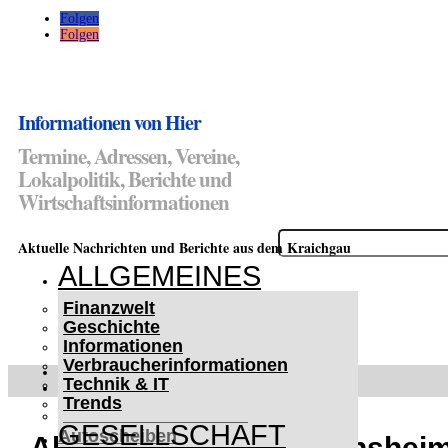
Folgen
Folgen
Informationen von Hier
Termine, Adressen, Vereine,
Lokalpolitik, Berichte und
Wirtschaftsinformationen
Suchen
Aktuelle Nachrichten und Berichte aus dem Kraichgau
nach:
ALLGEMEINES
Finanzwelt
Geschichte
Informationen
Verbraucherinformationen
WETTERWARNUNGEN
Technik & IT
WINTER IM KRAICHGAU
Trends
Lifehacks für vereiste
GESELLSCHAFT
Autoscheiben
Alltagsmenschen in Sinsheim