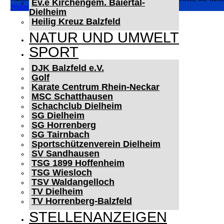
Ev.e Kirchengem. Baiertal-
Weiterlesen
Dielheim
Heilig Kreuz Balzfeld
NATUR UND UMWELT
SPORT
DJK Balzfeld e.V.
Golf
Karate Centrum Rhein-Neckar
MSC Schatthausen
Schachclub Dielheim
SG Dielheim
SG Horrenberg
SG Tairnbach
Sportschützenverein Dielheim
SV Sandhausen
TSG 1899 Hoffenheim
TSG Wiesloch
TSV Waldangelloch
TV Dielheim
TV Horrenberg-Balzfeld
STELLENANZEIGEN