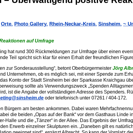
,
Orte
,
Photo Gallery
,
Rhein-Neckar-Kreis
,
Sinsheim
,
~ U
 Reaktionen auf Umfrage
ing hat rund 300 Rückmeldungen zur Umfrage über einen event
de Teil spricht sich klar für einen Erhalt der freundlichen Figu
nen zur Sonderausstellung“, betont Oberbürgermeister
Jörg Alb
 und Unternehmen, ob es möglich sei, mit einer Spende zum Erha
 das Konto der Stadt Sinsheim bei der Sparkasse Kraichgau ü
berweisung sollte als Verwendungszweck „Spenden Alltagsm
rd, ist die Angabe der vollständigen Adresse des Spenders. R
keting@sinsheim.de
oder telefonisch unter 07261 / 404-172.
 den Bürgern am besten ankommen. Dabei waren Mehrfachnennu
dabei die beiden „Opas auf der Bank“ vor dem Gasthaus Linde i
er-Halle und die „Tänzer“ in der Allee. Das Ergebnis der Umfrage
r den Erwerb einzelner Skulpturen ein. „Daneben gilt es natürlic
lation geeignet sind“, ergänzt Albrecht. So kann der Vorplatz de