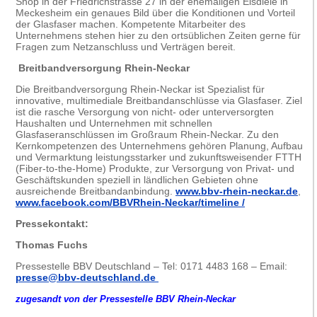
Shop in der Friedrichstrasse 27 in der ehemaligen Eisdiele in
Meckesheim ein genaues Bild über die Konditionen und Vorteil
der Glasfaser machen. Kompetente Mitarbeiter des
Unternehmens stehen hier zu den ortsüblichen Zeiten gerne für
Fragen zum Netzanschluss und Verträgen bereit.
Breitbandversorgung Rhein-Neckar
Die Breitbandversorgung Rhein-Neckar ist Spezialist für
innovative, multimediale Breitbandanschlüsse via Glasfaser. Ziel
ist die rasche Versorgung von nicht- oder unterversorgten
Haushalten und Unternehmen mit schnellen
Glasfaseranschlüssen im Großraum Rhein-Neckar. Zu den
Kernkompetenzen des Unternehmens gehören Planung, Aufbau
und Vermarktung leistungsstarker und zukunftsweisender FTTH
(Fiber-to-the-Home) Produkte, zur Versorgung von Privat- und
Geschäftskunden speziell in ländlichen Gebieten ohne
ausreichende Breitbandanbindung.
www.bbv-rhein-neckar.de
,
www.facebook.com/BBVRhein-Neckar/timeline /
Pressekontakt:
Thomas Fuchs
Pressestelle BBV Deutschland – Tel: 0171 4483 168 – Email:
presse@bbv-deutschland.de
zugesandt von der Pressestelle BBV Rhein-Neckar