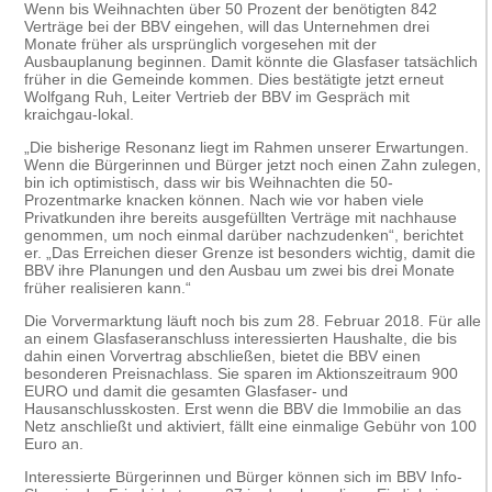
Wenn bis Weihnachten über 50 Prozent der benötigten 842
Verträge bei der BBV eingehen, will das Unternehmen drei
Monate früher als ursprünglich vorgesehen mit der
Ausbauplanung beginnen. Damit könnte die Glasfaser tatsächlich
früher in die Gemeinde kommen. Dies bestätigte jetzt erneut
Wolfgang Ruh, Leiter Vertrieb der BBV im Gespräch mit
kraichgau-lokal.
„Die bisherige Resonanz liegt im Rahmen unserer Erwartungen.
Wenn die Bürgerinnen und Bürger jetzt noch einen Zahn zulegen,
bin ich optimistisch, dass wir bis Weihnachten die 50-
Prozentmarke knacken können. Nach wie vor haben viele
Privatkunden ihre bereits ausgefüllten Verträge mit nachhause
genommen, um noch einmal darüber nachzudenken“, berichtet
er. „Das Erreichen dieser Grenze ist besonders wichtig, damit die
BBV ihre Planungen und den Ausbau um zwei bis drei Monate
früher realisieren kann.“
Die Vorvermarktung läuft noch bis zum 28. Februar 2018. Für alle
an einem Glasfaseranschluss interessierten Haushalte, die bis
dahin einen Vorvertrag abschließen, bietet die BBV einen
besonderen Preisnachlass. Sie sparen im Aktionszeitraum 900
EURO und damit die gesamten Glasfaser- und
Hausanschlusskosten. Erst wenn die BBV die Immobilie an das
Netz anschließt und aktiviert, fällt eine einmalige Gebühr von 100
Euro an.
Interessierte Bürgerinnen und Bürger können sich im BBV Info-