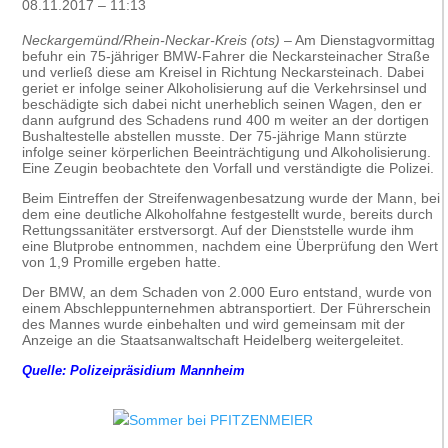
08.11.2017 – 11:13
Neckargemünd/Rhein-Neckar-Kreis (ots)
– Am Dienstagvormittag
befuhr ein 75-jähriger BMW-Fahrer die Neckarsteinacher Straße
und verließ diese am Kreisel in Richtung Neckarsteinach. Dabei
geriet er infolge seiner Alkoholisierung auf die Verkehrsinsel und
beschädigte sich dabei nicht unerheblich seinen Wagen, den er
dann aufgrund des Schadens rund 400 m weiter an der dortigen
Bushaltestelle abstellen musste. Der 75-jährige Mann stürzte
infolge seiner körperlichen Beeinträchtigung und Alkoholisierung.
Eine Zeugin beobachtete den Vorfall und verständigte die Polizei.
Beim Eintreffen der Streifenwagenbesatzung wurde der Mann, bei
dem eine deutliche Alkoholfahne festgestellt wurde, bereits durch
Rettungssanitäter erstversorgt. Auf der Dienststelle wurde ihm
eine Blutprobe entnommen, nachdem eine Überprüfung den Wert
von 1,9 Promille ergeben hatte.
Der BMW, an dem Schaden von 2.000 Euro entstand, wurde von
einem Abschleppunternehmen abtransportiert. Der Führerschein
des Mannes wurde einbehalten und wird gemeinsam mit der
Anzeige an die Staatsanwaltschaft Heidelberg weitergeleitet.
Quelle: Polizeipräsidium Mannheim