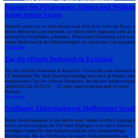
Sommer bei Pfitzenmeier: Fitness und Wellness
haben immer Saison
Manches passt nur zu einer bestimmten Zeit. Kurz nach der Ernte, v
einem Monat bis zum nächsten, an Jahreszeiten angepasst oder an da
persönliche Empfinden gebunden. Fitness und Ernährung wird von
vielen Menschen in der Metropolregion als saisonales Gut angesehen.
Weiterlesen
Tag des offenen Denkmals in Kraichtal
Tag des offenen Denkmals in Kraichtal: Geschichte zum Anfassen a
13. September Die Stadt Kraichtal beteiligt sich auch in diesem Jahr
bundesweiten Tag des offenen Denkmals. Im kleinen Jubiläumsjahr
„KRAICHTAL BLÜHT“ – 55 Jahre Stadt Kraichtal und 50 Jahre
Rathaus...
Weiterlesen
Eröffnung Elektroladepark Heilbronner Straße
Neuer Elektroladepark in der Heilbronner Straße eröffnet: Eppingen
baut Ladeinfrastruktur aus Die Stadt Eppingen setzt einen weiteren
wichtigen Schritt für eine klimafreundliche und zukunftsfähige
Mobilität um. Mit der Eröffnung des neuen Elektroladeparks am