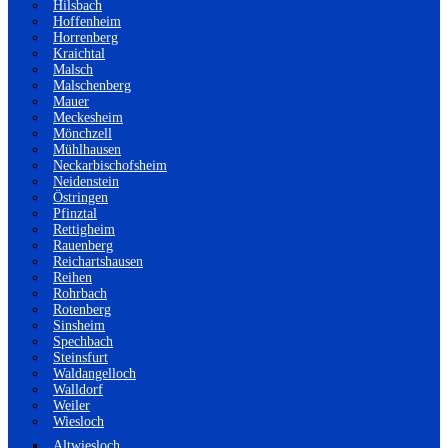
Hilsbach
Hoffenheim
Horrenberg
Kraichtal
Malsch
Malschenberg
Mauer
Meckesheim
Mönchzell
Mühlhausen
Neckarbischofsheim
Neidenstein
Östringen
Pfinztal
Rettigheim
Rauenberg
Reichartshausen
Reihen
Rohrbach
Rotenberg
Sinsheim
Spechbach
Steinsfurt
Waldangelloch
Walldorf
Weiler
Wiesloch
Altwiesloch