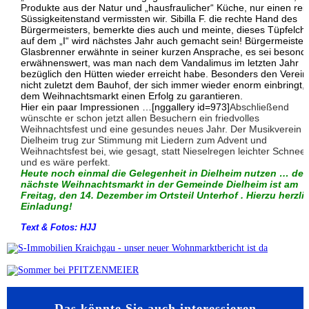
Produkte aus der Natur und „hausfraulicher“ Küche, nur einen rei
Süssigkeitenstand vermissten wir. Sibilla F. die rechte Hand des
Bürgermeisters, bemerkte dies auch und meinte, dieses Tüpfelch
auf dem „I“ wird nächstes Jahr auch gemacht sein! Bürgermeister
Glasbrenner erwähnte in seiner kurzen Ansprache, es sei besond
erwähnenswert, was man nach dem Vandalimus im letzten Jahr
bezüglich den Hütten wieder erreicht habe. Besonders den Verein
nicht zuletzt dem Bauhof, der sich immer wieder enorm einbringt,
dem Weihnachtsmarkt einen Erfolg zu garantieren.
Hier ein paar Impressionen …[nggallery id=973]
Abschließend
wünschte er schon jetzt allen Besuchern ein friedvolles
Weihnachtsfest und eine gesundes neues Jahr. Der Musikverein
Dielheim trug zur Stimmung mit Liedern zum Advent und
Weihnachtsfest bei, wie gesagt, statt Nieselregen leichter Schneef
und es wäre perfekt.
Heute noch einmal die Gelegenheit in Dielheim nutzen … der
nächste Weihnachtsmarkt in der Gemeinde Dielheim ist am
Freitag, den 14. Dezember im Ortsteil Unterhof . Hierzu herzli
Einladung!
Text & Fotos: HJJ
Das könnte Sie auch interessieren…