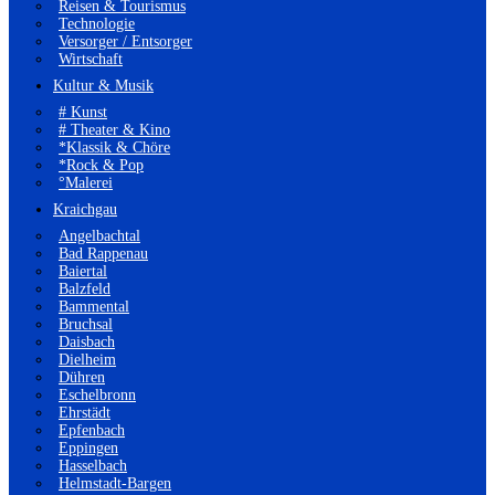
Reisen & Tourismus
Technologie
Versorger / Entsorger
Wirtschaft
Kultur & Musik
# Kunst
# Theater & Kino
*Klassik & Chöre
*Rock & Pop
°Malerei
Kraichgau
Angelbachtal
Bad Rappenau
Baiertal
Balzfeld
Bammental
Bruchsal
Daisbach
Dielheim
Dühren
Eschelbronn
Ehrstädt
Epfenbach
Eppingen
Hasselbach
Helmstadt-Bargen