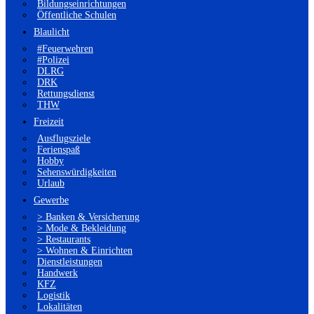
Bildungseinrichtungen
Öffentliche Schulen
Blaulicht
#Feuerwehren
#Polizei
DLRG
DRK
Rettungsdienst
THW
Freizeit
Ausflugsziele
Ferienspaß
Hobby
Sehenswürdigkeiten
Urlaub
Gewerbe
> Banken & Versicherung
> Mode & Bekleidung
> Restaurants
> Wohnen & Einrichten
Dienstleistungen
Handwerk
KFZ
Logistik
Lokalitäten