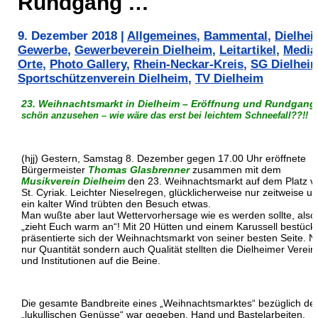
Rundgang …
9. Dezember 2018
|
Allgemeines
,
Bammental
,
Dielhe
Gewerbe
,
Gewerbeverein Dielheim
,
Leitartikel
,
Media
Orte
,
Photo Gallery
,
Rhein-Neckar-Kreis
,
SG Dielhei
Sportschützenverein Dielheim
,
TV Dielheim
23. Weihnachtsmarkt in Dielheim – Eröffnung und Rundgan
schön anzusehen – wie wäre das erst bei leichtem Schneefall??!!
(hjj) Gestern, Samstag 8. Dezember gegen 17.00 Uhr eröffnete
Bürgermeister
Thomas Glasbrenner
zusammen mit dem
Musikverein Dielheim
den 23. Weihnachtsmarkt auf dem Platz v
St. Cyriak. Leichter Nieselregen, glücklicherweise nur zeitweise u
ein kalter Wind trübten den Besuch etwas.
Man wußte aber laut Wettervorhersage wie es werden sollte, also
„zieht Euch warm an“! Mit 20 Hütten und einem Karussell bestückt
präsentierte sich der Weihnachtsmarkt von seiner besten Seite. Ni
nur Quantität sondern auch Qualität stellten die Dielheimer Verein
und Institutionen auf die Beine.
Die gesamte Bandbreite eines „Weihnachtsmarktes“ bezüglich de
„lukullischen Genüsse“ war gegeben. Hand und Bastelarbeiten,