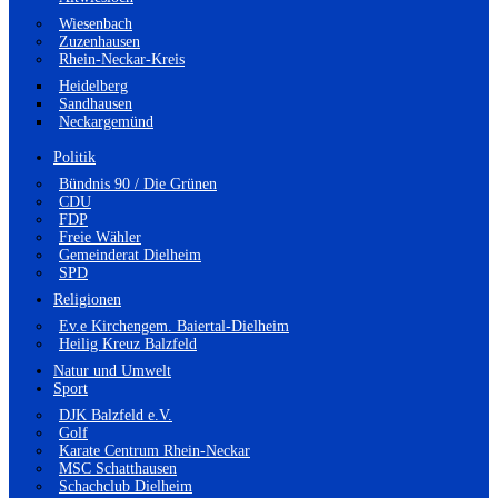
Wiesenbach
Zuzenhausen
Rhein-Neckar-Kreis
Heidelberg
Sandhausen
Neckargemünd
Politik
Bündnis 90 / Die Grünen
CDU
FDP
Freie Wähler
Gemeinderat Dielheim
SPD
Religionen
Ev.e Kirchengem. Baiertal-Dielheim
Heilig Kreuz Balzfeld
Natur und Umwelt
Sport
DJK Balzfeld e.V.
Golf
Karate Centrum Rhein-Neckar
MSC Schatthausen
Schachclub Dielheim