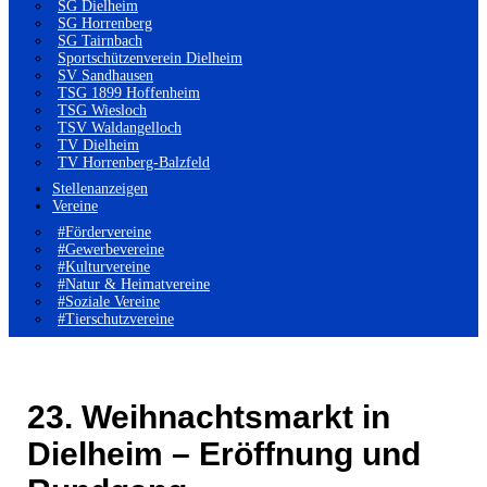
SG Dielheim
SG Horrenberg
SG Tairnbach
Sportschützenverein Dielheim
SV Sandhausen
TSG 1899 Hoffenheim
TSG Wiesloch
TSV Waldangelloch
TV Dielheim
TV Horrenberg-Balzfeld
Stellenanzeigen
Vereine
#Fördervereine
#Gewerbevereine
#Kulturvereine
#Natur & Heimatvereine
#Soziale Vereine
#Tierschutzvereine
23. Weihnachtsmarkt in
Dielheim – Eröffnung und