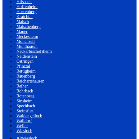
Hilsbach
Hoffenheim
Horrenberg
Kraichtal
Malsch
Malschenberg
Mauer
Meckesheim
Mönchzell
Mühlhausen
Neckarbischofsheim
Neidenstein
Östringen
Pfinztal
Rettigheim
Rauenberg
Reichartshausen
Reihen
Rohrbach
Rotenberg
Sinsheim
Spechbach
Steinsfurt
Waldangelloch
Walldorf
Weiler
Wiesloch
Altwiesloch