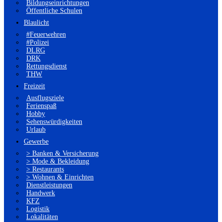
Bildungseinrichtungen
Öffentliche Schulen
Blaulicht
#Feuerwehren
#Polizei
DLRG
DRK
Rettungsdienst
THW
Freizeit
Ausflugsziele
Ferienspaß
Hobby
Sehenswürdigkeiten
Urlaub
Gewerbe
> Banken & Versicherung
> Mode & Bekleidung
> Restaurants
> Wohnen & Einrichten
Dienstleistungen
Handwerk
KFZ
Logistik
Lokalitäten