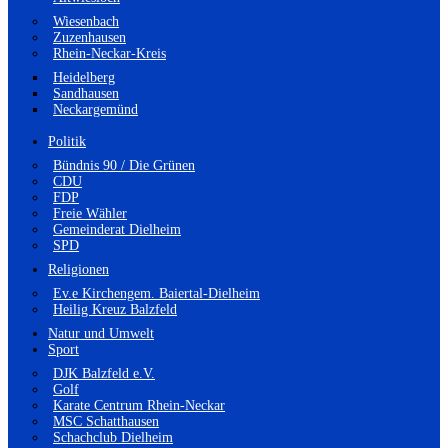
Wiesenbach
Zuzenhausen
Rhein-Neckar-Kreis
Heidelberg
Sandhausen
Neckargemünd
Politik
Bündnis 90 / Die Grünen
CDU
FDP
Freie Wähler
Gemeinderat Dielheim
SPD
Religionen
Ev.e Kirchengem. Baiertal-Dielheim
Heilig Kreuz Balzfeld
Natur und Umwelt
Sport
DJK Balzfeld e.V.
Golf
Karate Centrum Rhein-Neckar
MSC Schatthausen
Schachclub Dielheim