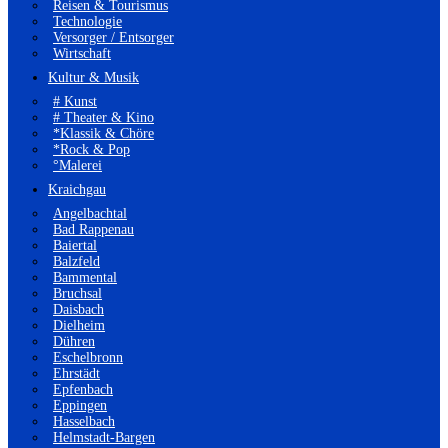
Reisen & Tourismus
Technologie
Versorger / Entsorger
Wirtschaft
Kultur & Musik
# Kunst
# Theater & Kino
*Klassik & Chöre
*Rock & Pop
°Malerei
Kraichgau
Angelbachtal
Bad Rappenau
Baiertal
Balzfeld
Bammental
Bruchsal
Daisbach
Dielheim
Dühren
Eschelbronn
Ehrstädt
Epfenbach
Eppingen
Hasselbach
Helmstadt-Bargen