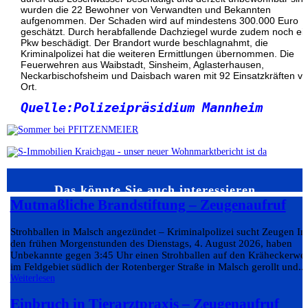
wurden die 22 Bewohner von Verwandten und Bekannten
aufgenommen. Der Schaden wird auf mindestens 300.000 Euro
geschätzt. Durch herabfallende Dachziegel wurde zudem noch ei
Pkw beschädigt. Der Brandort wurde beschlagnahmt, die
Kriminalpolizei hat die weiteren Ermittlungen übernommen. Die
Feuerwehren aus Waibstadt, Sinsheim, Aglasterhausen,
Neckarbischofsheim und Daisbach waren mit 92 Einsatzkräften vo
Ort.
Quelle:Polizeipräsidium Mannheim
Das könnte Sie auch interessieren…
Mutmaßliche Brandstiftung – Zeugenaufruf
Strohballen in Malsch angezündet – Kriminalpolizei sucht Zeugen In
den frühen Morgenstunden des Dienstags, 4. August 2026, haben
Unbekannte gegen 3:45 Uhr einen Strohballen auf den Kräheckerwe
im Feldgebiet südlich der Rotenberger Straße in Malsch gerollt und...
Weiterlesen
Einbruch in Tierarztpraxis – Zeugenaufruf