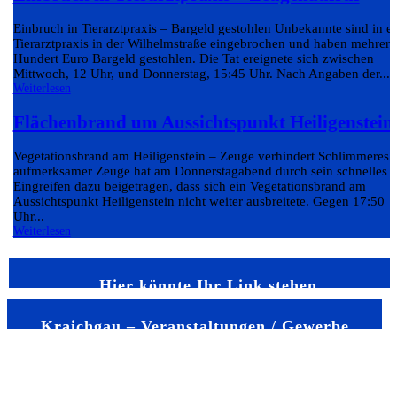
Einbruch in Tierarztpraxis – Bargeld gestohlen Unbekannte sind in e
Tierarztpraxis in der Wilhelmstraße eingebrochen und haben mehrere
Hundert Euro Bargeld gestohlen. Die Tat ereignete sich zwischen
Mittwoch, 12 Uhr, und Donnerstag, 15:45 Uhr. Nach Angaben der...
Weiterlesen
Flächenbrand um Aussichtspunkt Heiligenstein
Vegetationsbrand am Heiligenstein – Zeuge verhindert Schlimmeres 
aufmerksamer Zeuge hat am Donnerstagabend durch sein schnelles
Eingreifen dazu beigetragen, dass sich ein Vegetationsbrand am
Aussichtspunkt Heiligenstein nicht weiter ausbreitete. Gegen 17:50
Uhr...
Weiterlesen
Hier könnte Ihr Link stehen
Kraichgau – Veranstaltungen / Gewerbe