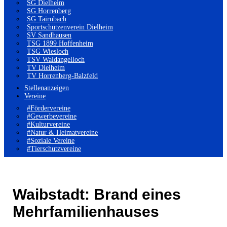
SG Dielheim
SG Horrenberg
SG Tairnbach
Sportschützenverein Dielheim
SV Sandhausen
TSG 1899 Hoffenheim
TSG Wiesloch
TSV Waldangelloch
TV Dielheim
TV Horrenberg-Balzfeld
Stellenanzeigen
Vereine
#Fördervereine
#Gewerbevereine
#Kulturvereine
#Natur & Heimatvereine
#Soziale Vereine
#Tierschutzvereine
Waibstadt: Brand eines
Mehrfamilienhauses