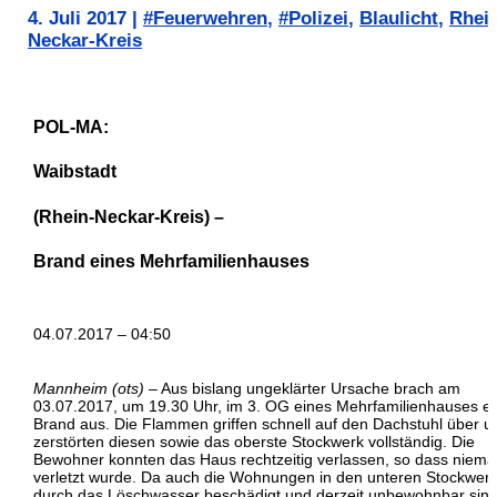
4. Juli 2017
|
#Feuerwehren
,
#Polizei
,
Blaulicht
,
Rhei
Neckar-Kreis
POL-MA:
Waibstadt
(Rhein-Neckar-Kreis) –
Brand eines Mehrfamilienhauses
04.07.2017 – 04:50
Mannheim (ots)
– Aus bislang ungeklärter Ursache brach am
03.07.2017, um 19.30 Uhr, im 3. OG eines Mehrfamilienhauses ei
Brand aus. Die Flammen griffen schnell auf den Dachstuhl über u
zerstörten diesen sowie das oberste Stockwerk vollständig. Die
Bewohner konnten das Haus rechtzeitig verlassen, so dass niem
verletzt wurde. Da auch die Wohnungen in den unteren Stockwer
durch das Löschwasser beschädigt und derzeit unbewohnbar sind