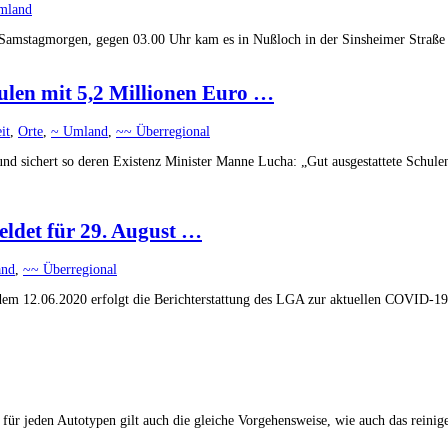
mland
 Samstagmorgen, gegen 03.00 Uhr kam es in Nußloch in der Sinsheimer Straße z
ulen mit 5,2 Millionen Euro …
it
,
Orte
,
~ Umland
,
~~ Überregional
nd sichert so deren Existenz Minister Manne Lucha: „Gut ausgestattete Schule
ldet für 29. August …
and
,
~~ Überregional
 12.06.2020 erfolgt die Berichterstattung des LGA zur aktuellen COVID-19-Lag
ht für jeden Autotypen gilt auch die gleiche Vorgehensweise, wie auch das rein