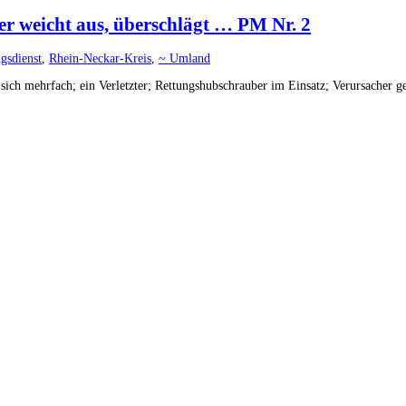
r weicht aus, überschlägt … PM Nr. 2
gsdienst
,
Rhein-Neckar-Kreis
,
~ Umland
sich mehrfach; ein Verletzter; Rettungshubschrauber im Einsatz; Verursacher 