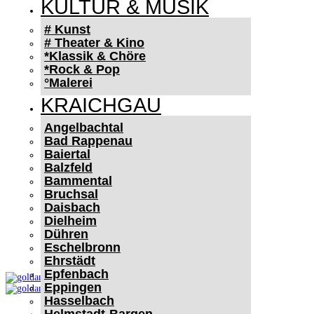
KULTUR & MUSIK
# Kunst
# Theater & Kino
*Klassik & Chöre
*Rock & Pop
°Malerei
KRAICHGAU
Angelbachtal
Bad Rappenau
Baiertal
Balzfeld
Bammental
Bruchsal
Daisbach
Dielheim
Dühren
Eschelbronn
Ehrstädt
Epfenbach
Eppingen
Hasselbach