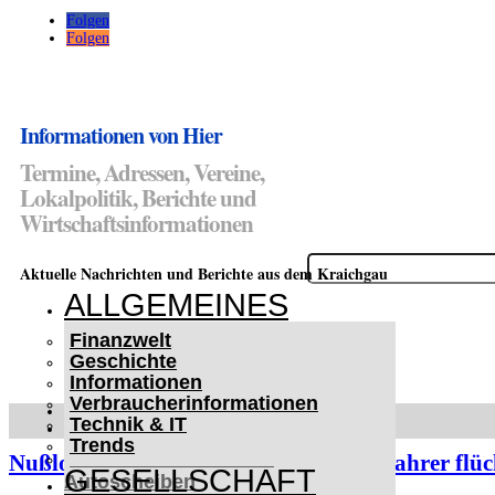
Folgen
Folgen
Informationen von Hier
Termine, Adressen, Vereine,
Lokalpolitik, Berichte und
Wirtschaftsinformationen
Suchen
Aktuelle Nachrichten und Berichte aus dem Kraichgau
nach:
ALLGEMEINES
Finanzwelt
Geschichte
Informationen
Verbraucherinformationen
WETTERWARNUNGEN
Technik & IT
WINTER IM KRAICHGAU
Trends
Lifehacks für vereiste
Nußloch: Fahrzeug überschlägt sich, Fahrer flüch
GESELLSCHAFT
Autoscheiben