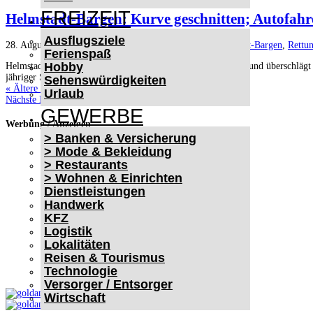
FREIZEIT
Helmstadt-Bargen: Kurve geschnitten; Autofahre
Ausflugsziele
28. August 2020
|
#Polizei
,
Blaulicht
,
Das Neueste
,
Helmstadt-Bargen
,
Rettun
Ferienspaß
Hobby
Helmstadt-Bargen: Kurve geschnitten; Autofahrer weicht aus und überschlägt 
jähriger Subaru-Fahrer auf der L 530 von...
Sehenswürdigkeiten
« Ältere Einträge
Urlaub
Nächste Einträge »
GEWERBE
Werbung / Anzeigen
> Banken & Versicherung
> Mode & Bekleidung
> Restaurants
> Wohnen & Einrichten
Dienstleistungen
Handwerk
KFZ
Logistik
Lokalitäten
Reisen & Tourismus
Technologie
Versorger / Entsorger
Wirtschaft