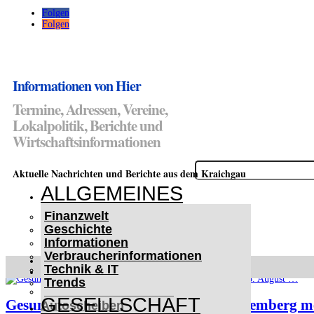
Folgen
Folgen
Informationen von Hier
Termine, Adressen, Vereine,
Lokalpolitik, Berichte und
Wirtschaftsinformationen
Suchen
Aktuelle Nachrichten und Berichte aus dem Kraichgau
nach:
ALLGEMEINES
Finanzwelt
Geschichte
Informationen
Verbraucherinformationen
WETTERWARNUNGEN
Technik & IT
WINTER IM KRAICHGAU
Trends
Lifehacks für vereiste
GESELLSCHAFT
Gesundheitsministerium Baden-Württemberg me
Autoscheiben