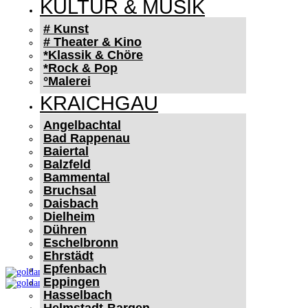
KULTUR & MUSIK
# Kunst
# Theater & Kino
*Klassik & Chöre
*Rock & Pop
°Malerei
KRAICHGAU
Angelbachtal
Bad Rappenau
Baiertal
Balzfeld
Bammental
Bruchsal
Daisbach
Dielheim
Dühren
Eschelbronn
Ehrstädt
Epfenbach
Eppingen
Hasselbach