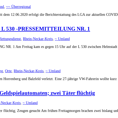
and
,
~~ Überregional
em 12.06.2020 erfolgt die Berichterstattung des LGA zur aktuellen COVID-19-
 der L 530 -PRESSEMITTEILUNG NR. 1
Rettungsdienst
,
Rhein-Neckar-Kreis
,
~ Umland
 NR. 1 Am Freitag kam es gegen 15 Uhr auf der L 530 zwischen Helmstadt u
rg
,
Orte
,
Rhein-Neckar-Kreis
,
~ Umland
n Horrenberg und Balzfeld verletzt. Eine 27-jährige VW-Fahrerin wollte kurz 
Geldspielautomaten; zwei Täter flüchtig
-Neckar-Kreis
,
~ Umland
r flüchtig; Zeugen gesucht Am frühen Freitagmorgen brachen zwei bislang unbek