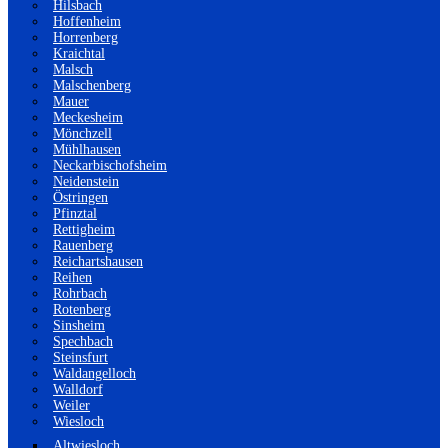
Hilsbach
Hoffenheim
Horrenberg
Kraichtal
Malsch
Malschenberg
Mauer
Meckesheim
Mönchzell
Mühlhausen
Neckarbischofsheim
Neidenstein
Östringen
Pfinztal
Rettigheim
Rauenberg
Reichartshausen
Reihen
Rohrbach
Rotenberg
Sinsheim
Spechbach
Steinsfurt
Waldangelloch
Walldorf
Weiler
Wiesloch
Altwiesloch