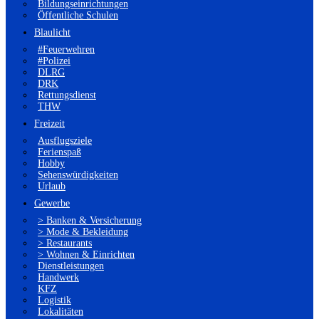
Bildungseinrichtungen
Öffentliche Schulen
Blaulicht
#Feuerwehren
#Polizei
DLRG
DRK
Rettungsdienst
THW
Freizeit
Ausflugsziele
Ferienspaß
Hobby
Sehenswürdigkeiten
Urlaub
Gewerbe
> Banken & Versicherung
> Mode & Bekleidung
> Restaurants
> Wohnen & Einrichten
Dienstleistungen
Handwerk
KFZ
Logistik
Lokalitäten