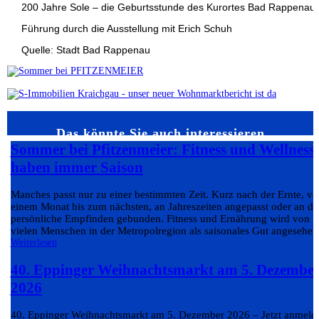
200 Jahre Sole – die Geburtsstunde des Kurortes Bad Rappenau
Führung durch die Ausstellung mit Erich Schuh
Quelle: Stadt Bad Rappenau
Das könnte Sie auch interessieren…
Sommer bei Pfitzenmeier: Fitness und Wellness
haben immer Saison
Manches passt nur zu einer bestimmten Zeit. Kurz nach der Ernte, v
einem Monat bis zum nächsten, an Jahreszeiten angepasst oder an da
persönliche Empfinden gebunden. Fitness und Ernährung wird von
vielen Menschen in der Metropolregion als saisonales Gut angesehen.
Weiterlesen
40. Eppinger Weihnachtsmarkt am 5. Dezembe
2026
40. Eppinger Weihnachtsmarkt am 5. Dezember 2026 – Jetzt anmeld