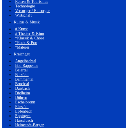
Reisen & Tourismus
Technologie
Versorger / Entsorger
Wirtschaft
Kultur & Musik
# Kunst
# Theater & Kino
*Klassik & Chöre
*Rock & Pop
°Malerei
Kraichgau
Angelbachtal
Bad Rappenau
Baiertal
Balzfeld
Bammental
Bruchsal
Daisbach
Dielheim
Dühren
Eschelbronn
Ehrstädt
Epfenbach
Eppingen
Hasselbach
Helmstadt-Bargen