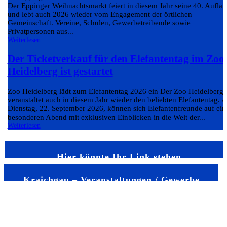
Der Eppinger Weihnachtsmarkt feiert in diesem Jahr seine 40. Auflag
und lebt auch 2026 wieder vom Engagement der örtlichen
Gemeinschaft. Vereine, Schulen, Gewerbetreibende sowie
Privatpersonen aus...
Weiterlesen
Der Ticketverkauf für den Elefantentag im Zoo
Heidelberg ist gestartet
Zoo Heidelberg lädt zum Elefantentag 2026 ein Der Zoo Heidelberg
veranstaltet auch in diesem Jahr wieder den beliebten Elefantentag. 
Dienstag, 22. September 2026, können sich Elefantenfreunde auf ein
besonderen Abend mit exklusiven Einblicken in die Welt der...
Weiterlesen
Hier könnte Ihr Link stehen
Kraichgau – Veranstaltungen / Gewerbe