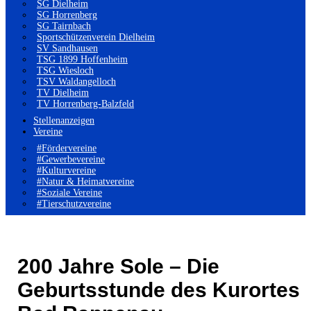
SG Dielheim
SG Horrenberg
SG Tairnbach
Sportschützenverein Dielheim
SV Sandhausen
TSG 1899 Hoffenheim
TSG Wiesloch
TSV Waldangelloch
TV Dielheim
TV Horrenberg-Balzfeld
Stellenanzeigen
Vereine
#Fördervereine
#Gewerbevereine
#Kulturvereine
#Natur & Heimatvereine
#Soziale Vereine
#Tierschutzvereine
200 Jahre Sole – Die
Geburtsstunde des Kurortes