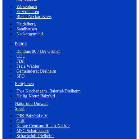
Wiesenbach
Zuzenhausen
Rhein-Neckar-Kreis
Heidelberg
Sandhausen
Neckargemünd
Politik
Bündnis 90 / Die Grünen
CDU
FDP
Freie Wähler
Gemeinderat Dielheim
SPD
Religionen
Ev.e Kirchengem. Baiertal-Dielheim
Heilig Kreuz Balzfeld
Natur und Umwelt
Sport
DJK Balzfeld e.V.
Golf
Karate Centrum Rhein-Neckar
MSC Schatthausen
Schachclub Dielheim