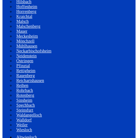
Hilsbach
Hoffenheim
Horrenberg
Kraichtal
Malsch
Malschenberg
Mauer
Meckesheim
Mönchzell
Mühlhausen
Neckarbischofsheim
Neidenstein
Östringen
Pfinztal
Rettigheim
Rauenberg
Reichartshausen
Reihen
Rohrbach
Rotenberg
Sinsheim
Spechbach
Steinsfurt
Waldangelloch
Walldorf
Weiler
Wiesloch
Altwiesloch