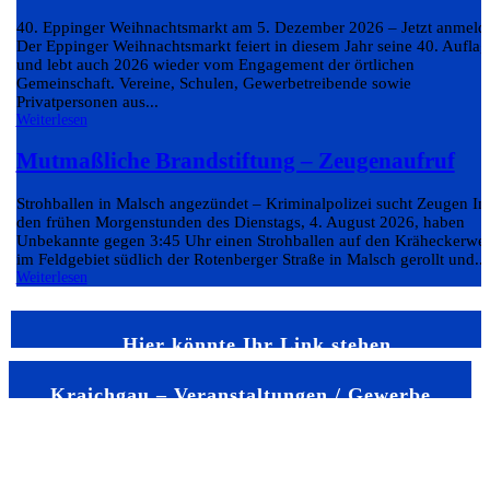
40. Eppinger Weihnachtsmarkt am 5. Dezember 2026 – Jetzt anmeld
Der Eppinger Weihnachtsmarkt feiert in diesem Jahr seine 40. Auflag
und lebt auch 2026 wieder vom Engagement der örtlichen
Gemeinschaft. Vereine, Schulen, Gewerbetreibende sowie
Privatpersonen aus...
Weiterlesen
Mutmaßliche Brandstiftung – Zeugenaufruf
Strohballen in Malsch angezündet – Kriminalpolizei sucht Zeugen In
den frühen Morgenstunden des Dienstags, 4. August 2026, haben
Unbekannte gegen 3:45 Uhr einen Strohballen auf den Kräheckerwe
im Feldgebiet südlich der Rotenberger Straße in Malsch gerollt und...
Weiterlesen
Hier könnte Ihr Link stehen
Kraichgau – Veranstaltungen / Gewerbe