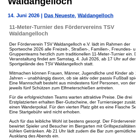
Waldangelloch
14. Juni 2026
|
Das Neueste
,
Waldangelloch
11-Meter-Turnier des Fördervereins TSV
Waldangelloch
Der Förderverein TSV Waldangelloch e.V. lädt im Rahmen der
Sportwoche 2026 alle Freizeit-, Straßen-, Familien-, Freundes- u
Gruppenteams herzlich zum traditionellen 11-Meter-Turnier ein. D
Veranstaltung findet am Samstag, 4. Juli 2026, ab 17 Uhr auf dem
Sportgelände des TSV Waldangelloch statt.
Mitmachen können Frauen, Männer, Jugendliche und Kinder ab 1
Jahren – unabhängig davon, ob sie aktiv oder passiv Fußball spie
Eine Mannschaft besteht aus mindestens fünf Personen, von den
jeweils fünf Schützen zum Elfmeterschießen antreten.
Für die erfolgreichsten Teams warten attraktive Preise. Die drei
Erstplatzierten erhalten Bier-Gutscheine, der Turniersieger zusätzl
einen Wanderpokal. Für den vierten Platz gibt es eine Flasche Sek
Eine Startgebühr wird nicht erhoben.
Auch für das leibliche Wohl ist bestens gesorgt. Der Förderverein
bewirtet Spieler und Besucher im Biergarten mit Grillspezialitäten
kühlen Getränken. Ab 21 Uhr lädt zudem die Bar zum gemütliche
Ausklang des Abends ein.