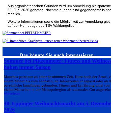
Aus organisatorischen Gründen wird um Anmeldung bis späteste
30. Juni 2026 gebeten. Nachmeldungen sind gegebenenfalls noc
möglich.
Weitere Informationen sowie die Möglichkeit zur Anmeldung gibt e
auf der Homepage des TSV Waldangelloch.
Das könnte Sie auch interessieren…
Sommer bei Pfitzenmeier: Fitness und Wellness
haben immer Saison
Manches passt nur zu einer bestimmten Zeit. Kurz nach der Ernte, v
einem Monat bis zum nächsten, an Jahreszeiten angepasst oder an da
persönliche Empfinden gebunden. Fitness und Ernährung wird von
vielen Menschen in der Metropolregion als saisonales Gut angesehen.
Weiterlesen
40. Eppinger Weihnachtsmarkt am 5. Dezembe
2026