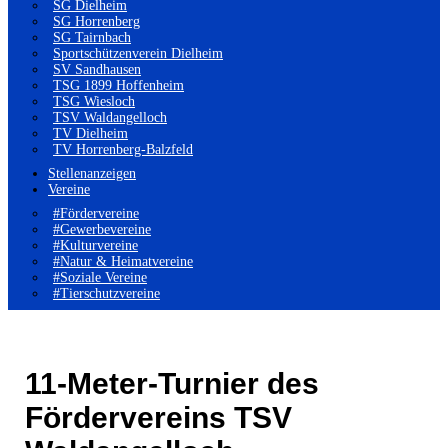
SG Dielheim
SG Horrenberg
SG Tairnbach
Sportschützenverein Dielheim
SV Sandhausen
TSG 1899 Hoffenheim
TSG Wiesloch
TSV Waldangelloch
TV Dielheim
TV Horrenberg-Balzfeld
Stellenanzeigen
Vereine
#Fördervereine
#Gewerbevereine
#Kulturvereine
#Natur & Heimatvereine
#Soziale Vereine
#Tierschutzvereine
11-Meter-Turnier des
Fördervereins TSV