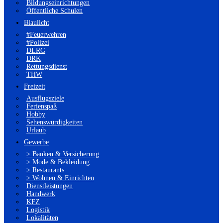
Bildungseinrichtungen
Öffentliche Schulen
Blaulicht
#Feuerwehren
#Polizei
DLRG
DRK
Rettungsdienst
THW
Freizeit
Ausflugsziele
Ferienspaß
Hobby
Sehenswürdigkeiten
Urlaub
Gewerbe
> Banken & Versicherung
> Mode & Bekleidung
> Restaurants
> Wohnen & Einrichten
Dienstleistungen
Handwerk
KFZ
Logistik
Lokalitäten