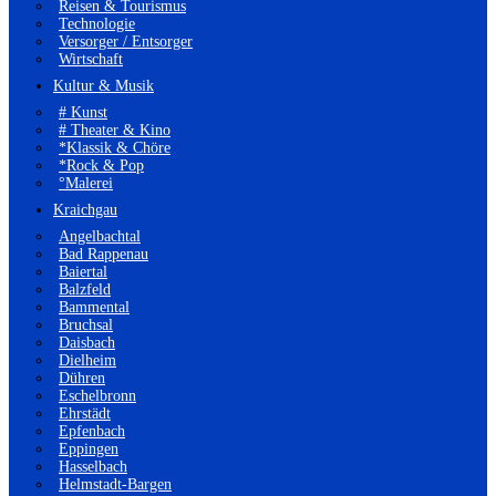
Reisen & Tourismus
Technologie
Versorger / Entsorger
Wirtschaft
Kultur & Musik
# Kunst
# Theater & Kino
*Klassik & Chöre
*Rock & Pop
°Malerei
Kraichgau
Angelbachtal
Bad Rappenau
Baiertal
Balzfeld
Bammental
Bruchsal
Daisbach
Dielheim
Dühren
Eschelbronn
Ehrstädt
Epfenbach
Eppingen
Hasselbach
Helmstadt-Bargen