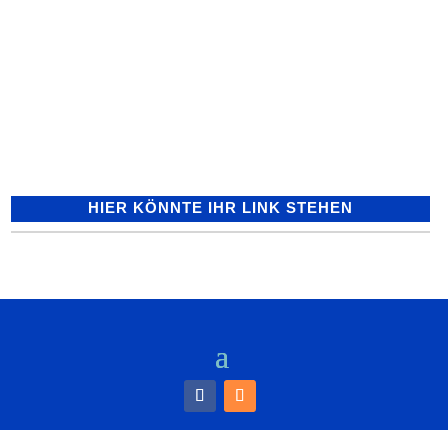
Wiesloch: Zweirad-
Schwerpunktkontrollen mit
ernüchterndem Ergebnis; Bilanz;
Ausblick In den letzten Wochen kam es
immer wieder zu Bürgerbeschwerden, die
über zu laute Roller und...
HIER KÖNNTE IHR LINK STEHEN