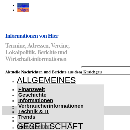
Folgen
Folgen
Informationen von Hier
Termine, Adressen, Vereine,
Lokalpolitik, Berichte und
Wirtschaftsinformationen
Suchen
Aktuelle Nachrichten und Berichte aus dem Kraichgau
nach:
ALLGEMEINES
Finanzwelt
Geschichte
Informationen
Verbraucherinformationen
WETTERWARNUNGEN
Technik & IT
WINTER IM KRAICHGAU
Trends
Lifehacks für vereiste
GESELLSCHAFT
Autoscheiben