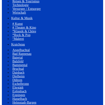
Reisen & Tourismus
Technologie
Versorger / Entsorger
Wirtschaft
Kultur & Musik
# Kunst
# Theater & Kino
*Klassik & Chöre
*Rock & Pop
°Malerei
Kraichgau
Angelbachtal
Bad Rappenau
Baiertal
Balzfeld
Bammental
Bruchsal
Daisbach
Dielheim
Dühren
Eschelbronn
Ehrstädt
Epfenbach
Eppingen
Hasselbach
Helmstadt-Bargen