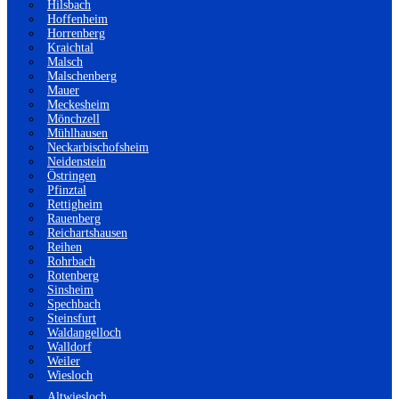
Hilsbach
Hoffenheim
Horrenberg
Kraichtal
Malsch
Malschenberg
Mauer
Meckesheim
Mönchzell
Mühlhausen
Neckarbischofsheim
Neidenstein
Östringen
Pfinztal
Rettigheim
Rauenberg
Reichartshausen
Reihen
Rohrbach
Rotenberg
Sinsheim
Spechbach
Steinsfurt
Waldangelloch
Walldorf
Weiler
Wiesloch
Altwiesloch