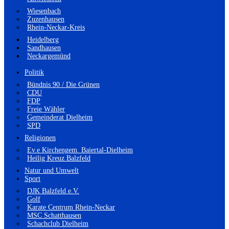
Wiesenbach
Zuzenhausen
Rhein-Neckar-Kreis
Heidelberg
Sandhausen
Neckargemünd
Politik
Bündnis 90 / Die Grünen
CDU
FDP
Freie Wähler
Gemeinderat Dielheim
SPD
Religionen
Ev.e Kirchengem. Baiertal-Dielheim
Heilig Kreuz Balzfeld
Natur und Umwelt
Sport
DJK Balzfeld e.V.
Golf
Karate Centrum Rhein-Neckar
MSC Schatthausen
Schachclub Dielheim