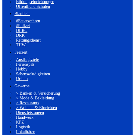
Bildungseinrichtungen
Öffentliche Schulen
Blaulicht
#Feuerwehren
#Polizei
DLRG
DRK
Rettungsdienst
THW
Freizeit
Ausflugsziele
Ferienspaß
Hobby
Sehenswürdigkeiten
Urlaub
Gewerbe
> Banken & Versicherung
> Mode & Bekleidung
> Restaurants
> Wohnen & Einrichten
Dienstleistungen
Handwerk
KFZ
Logistik
Lokalitäten