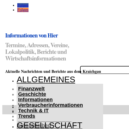
Folgen
Folgen
Informationen von Hier
Termine, Adressen, Vereine,
Lokalpolitik, Berichte und
Wirtschaftsinformationen
Suchen
Aktuelle Nachrichten und Berichte aus dem Kraichgau
nach:
ALLGEMEINES
Finanzwelt
Geschichte
Informationen
Verbraucherinformationen
WETTERWARNUNGEN
Technik & IT
WINTER IM KRAICHGAU
Trends
Lifehacks für vereiste
GESELLSCHAFT
Autoscheiben