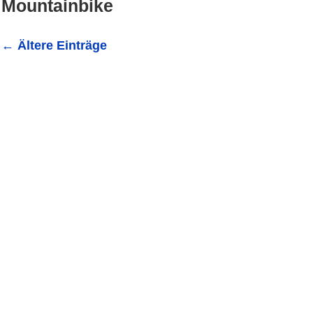
Mountainbike
←
Ältere Einträge
POL-MA: Helmstadt-Bargen: Wer vermisst ein Cube-Mo
Bargen/Rhein-Neckar-Kreis (ots) - Auf dem Areal des Ve