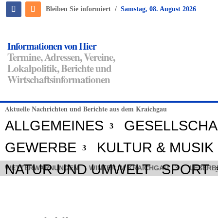
/
Bleiben Sie informiert
Samstag, 08. August 2026
Informationen von Hier
Termine, Adressen, Vereine,
Lokalpolitik, Berichte und
Wirtschaftsinformationen
Aktuelle Nachrichten und Berichte aus dem Kraichgau
ALLGEMEINES
GESELLSCHA
GEWERBE
KULTUR & MUSIK
NATUR UND UMWELT
SPORT
WETTERWARNUNGEN
WINTER IM KRAICHGAU
LESERB