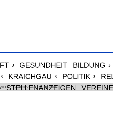
FT
GESUNDHEIT
BILDUNG
KRAICHGAU
POLITIK
RE
STELLENANZEIGEN
VEREIN
RIEFE
ARCHIV
WERBUNG