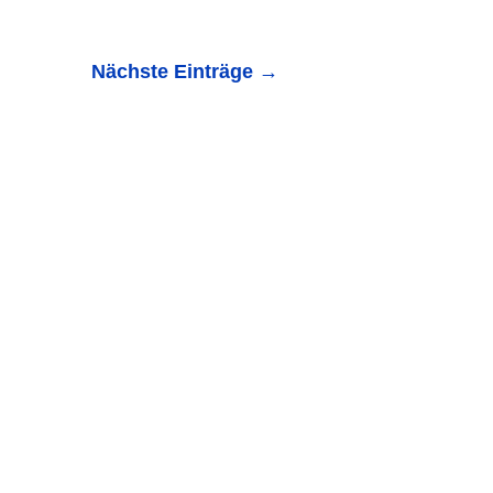
Nächste Einträge
→
untainbike ? 30.03.2017 – 11:24 Helmstadt-
reinsheim des TSV...