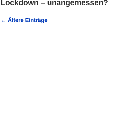
Lockdown – unangemessen?
←
Ältere Einträge
Presseerklärung Thorsten Krings: „Lockdown ist unang
Entscheidungsfindung eingebunden werden Angesichts d