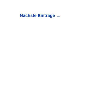
Nächste Einträge
→
emessen und undemokratisch!“ - Parlamente müssen in
es dramatischen...