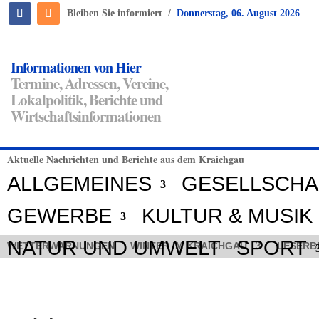
/
Bleiben Sie informiert
Donnerstag, 06. August 2026
Informationen von Hier
Termine, Adressen, Vereine,
Lokalpolitik, Berichte und
Wirtschaftsinformationen
Aktuelle Nachrichten und Berichte aus dem Kraichgau
ALLGEMEINES
GESELLSCHA
GEWERBE
KULTUR & MUSIK
NATUR UND UMWELT
SPORT
WETTERWARNUNGEN
WINTER IM KRAICHGAU
LESERB