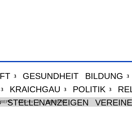
FT
GESUNDHEIT
BILDUNG
KRAICHGAU
POLITIK
RE
STELLENANZEIGEN
VEREIN
RIEFE
ARCHIV
WERBUNG