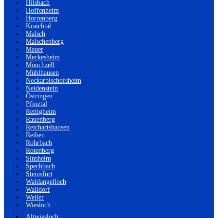
Hilsbach
Hoffenheim
Horrenberg
Kraichtal
Malsch
Malschenberg
Mauer
Meckesheim
Mönchzell
Mühlhausen
Neckarbischofsheim
Neidenstein
Östringen
Pfinztal
Rettigheim
Rauenberg
Reichartshausen
Reihen
Rohrbach
Rotenberg
Sinsheim
Spechbach
Steinsfurt
Waldangelloch
Walldorf
Weiler
Wiesloch
Altwiesloch