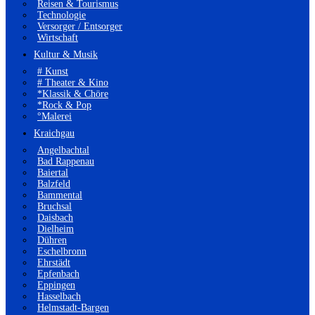
Reisen & Tourismus
Technologie
Versorger / Entsorger
Wirtschaft
Kultur & Musik
# Kunst
# Theater & Kino
*Klassik & Chöre
*Rock & Pop
°Malerei
Kraichgau
Angelbachtal
Bad Rappenau
Baiertal
Balzfeld
Bammental
Bruchsal
Daisbach
Dielheim
Dühren
Eschelbronn
Ehrstädt
Epfenbach
Eppingen
Hasselbach
Helmstadt-Bargen