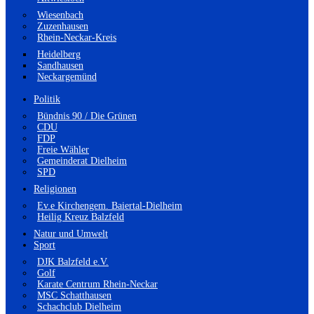
Wiesenbach
Zuzenhausen
Rhein-Neckar-Kreis
Heidelberg
Sandhausen
Neckargemünd
Politik
Bündnis 90 / Die Grünen
CDU
FDP
Freie Wähler
Gemeinderat Dielheim
SPD
Religionen
Ev.e Kirchengem. Baiertal-Dielheim
Heilig Kreuz Balzfeld
Natur und Umwelt
Sport
DJK Balzfeld e.V.
Golf
Karate Centrum Rhein-Neckar
MSC Schatthausen
Schachclub Dielheim