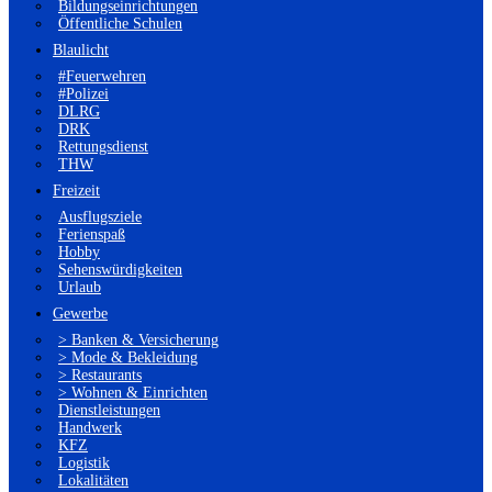
Bildungseinrichtungen
Öffentliche Schulen
Blaulicht
#Feuerwehren
#Polizei
DLRG
DRK
Rettungsdienst
THW
Freizeit
Ausflugsziele
Ferienspaß
Hobby
Sehenswürdigkeiten
Urlaub
Gewerbe
> Banken & Versicherung
> Mode & Bekleidung
> Restaurants
> Wohnen & Einrichten
Dienstleistungen
Handwerk
KFZ
Logistik
Lokalitäten