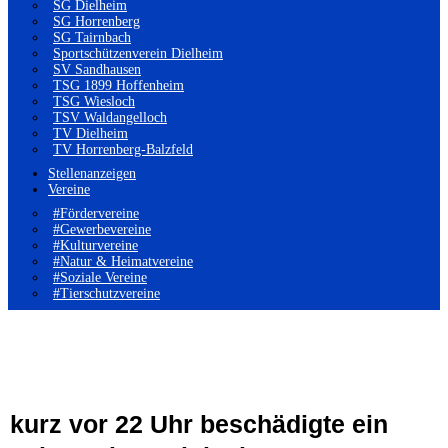
SG Dielheim
SG Horrenberg
SG Tairnbach
Sportschützenverein Dielheim
SV Sandhausen
TSG 1899 Hoffenheim
TSG Wiesloch
TSV Waldangelloch
TV Dielheim
TV Horrenberg-Balzfeld
Stellenanzeigen
Vereine
#Fördervereine
#Gewerbevereine
#Kulturvereine
#Natur & Heimatvereine
#Soziale Vereine
#Tierschutzvereine
kurz vor 22 Uhr beschädigte ein