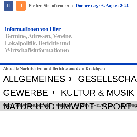
/
Bleiben Sie informiert
Donnerstag, 06. August 2026
Informationen von Hier
Termine, Adressen, Vereine,
Lokalpolitik, Berichte und
Wirtschaftsinformationen
Aktuelle Nachrichten und Berichte aus dem Kraichgau
ALLGEMEINES
GESELLSCHA
GEWERBE
KULTUR & MUSIK
NATUR UND UMWELT
SPORT
WETTERWARNUNGEN
WINTER IM KRAICHGAU
LESERB