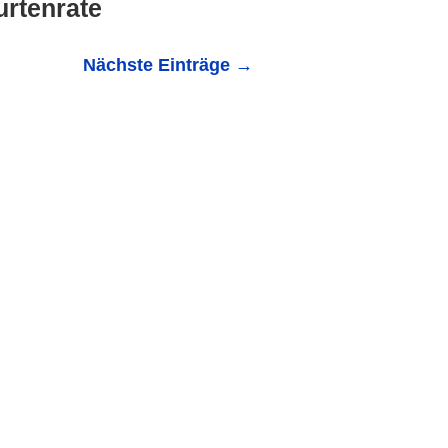
urtenrate
Nächste Einträge
→
nrate Baden-Württemberg verzeichnet mit 1,59 Kindern
er 40 Jahren....