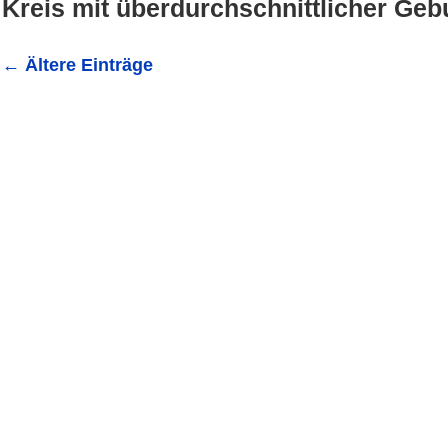
Kreis mit überdurchschnittlicher Geb
←
Ältere Einträge
Rhein-Neckar-Kreis mit überdurchschnittlicher Geburte
pro Frau die Höchste Geburtenrate seit 1973, also seit üb