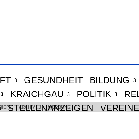
FT
GESUNDHEIT
BILDUNG
KRAICHGAU
POLITIK
RE
STELLENANZEIGEN
VEREIN
RIEFE
ARCHIV
WERBUNG