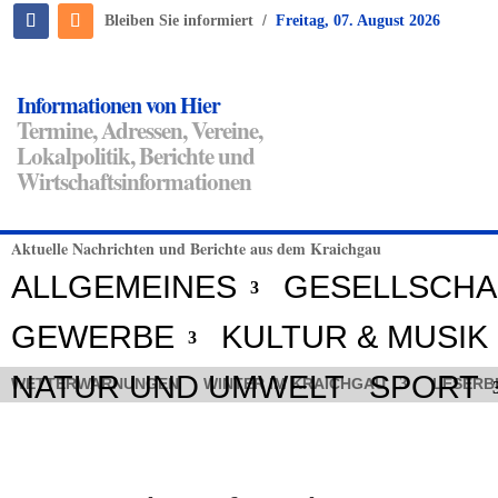
/
Bleiben Sie informiert
Freitag, 07. August 2026
Informationen von Hier
Termine, Adressen, Vereine,
Lokalpolitik, Berichte und
Wirtschaftsinformationen
Aktuelle Nachrichten und Berichte aus dem Kraichgau
ALLGEMEINES
GESELLSCHA
GEWERBE
KULTUR & MUSIK
NATUR UND UMWELT
SPORT
WETTERWARNUNGEN
WINTER IM KRAICHGAU
LESERB