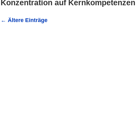
Konzentration auf Kernkompetenzen
←
Ältere Einträge
Professionelle Dienstleistungen bieten unbegrenzte Mögli
Dienstleistern an der Seite können Unternehmen, Untern