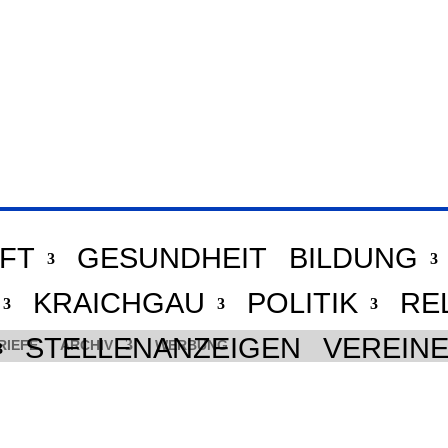
FT
GESUNDHEIT
BILDUNG
KRAICHGAU
POLITIK
RE
STELLENANZEIGEN
VEREIN
RIEFE
ARCHIV
WERBUNG