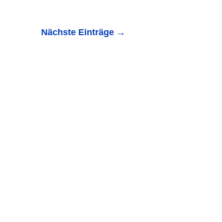
Nächste Einträge
→
chkeiten, um Ziele zu erreichen. Mit den richtigen
ehmerinnen und...