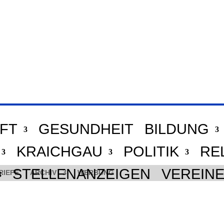
FT
GESUNDHEIT
BILDUNG
KRAICHGAU
POLITIK
RE
STELLENANZEIGEN
VEREIN
RIEFE
ARCHIV
WERBUNG