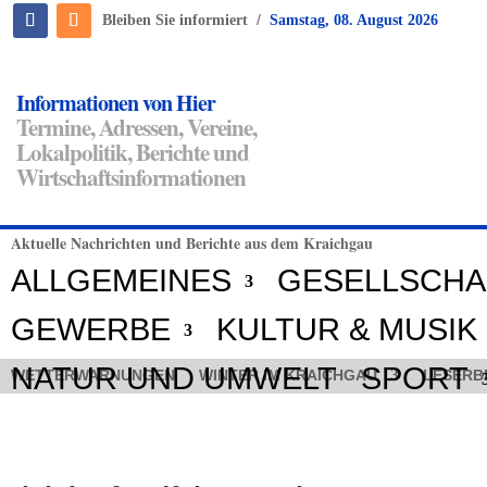
/
Bleiben Sie informiert
Samstag, 08. August 2026
Informationen von Hier
Termine, Adressen, Vereine,
Lokalpolitik, Berichte und
Wirtschaftsinformationen
Aktuelle Nachrichten und Berichte aus dem Kraichgau
ALLGEMEINES
GESELLSCHA
GEWERBE
KULTUR & MUSIK
NATUR UND UMWELT
SPORT
WETTERWARNUNGEN
WINTER IM KRAICHGAU
LESERB