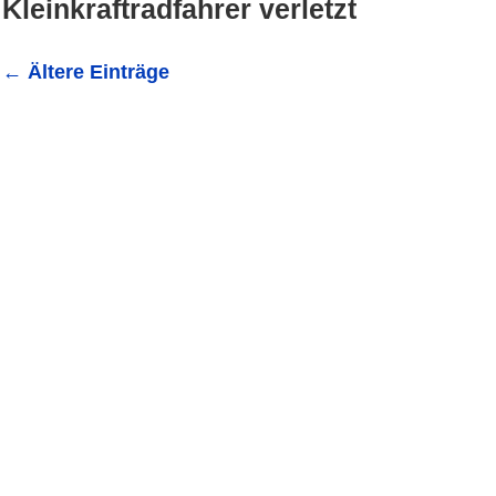
Kleinkraftradfahrer verletzt
←
Ältere Einträge
Sinsheim: 17-jähriger Fahrer eines Leichtkraftrades bei St
bei einem Sturz am Mittwoch kurz nach 8 Uhr auf der L 5