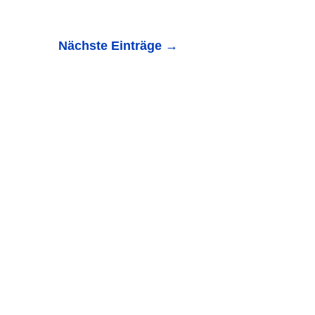
Nächste Einträge
→
urz verletzt Ein 17-jähriger Leichtkraftradfahrer hat sich
50...