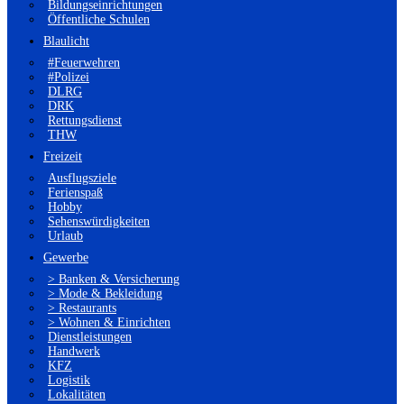
Bildungseinrichtungen
Öffentliche Schulen
Blaulicht
#Feuerwehren
#Polizei
DLRG
DRK
Rettungsdienst
THW
Freizeit
Ausflugsziele
Ferienspaß
Hobby
Sehenswürdigkeiten
Urlaub
Gewerbe
> Banken & Versicherung
> Mode & Bekleidung
> Restaurants
> Wohnen & Einrichten
Dienstleistungen
Handwerk
KFZ
Logistik
Lokalitäten