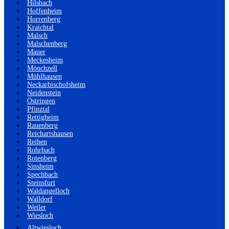
Hilsbach
Hoffenheim
Horrenberg
Kraichtal
Malsch
Malschenberg
Mauer
Meckesheim
Mönchzell
Mühlhausen
Neckarbischofsheim
Neidenstein
Östringen
Pfinztal
Rettigheim
Rauenberg
Reichartshausen
Reihen
Rohrbach
Rotenberg
Sinsheim
Spechbach
Steinsfurt
Waldangelloch
Walldorf
Weiler
Wiesloch
Altwiesloch