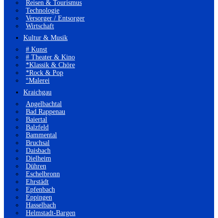
Reisen & Tourismus
Technologie
Versorger / Entsorger
Wirtschaft
Kultur & Musik
# Kunst
# Theater & Kino
*Klassik & Chöre
*Rock & Pop
°Malerei
Kraichgau
Angelbachtal
Bad Rappenau
Baiertal
Balzfeld
Bammental
Bruchsal
Daisbach
Dielheim
Dühren
Eschelbronn
Ehrstädt
Epfenbach
Eppingen
Hasselbach
Helmstadt-Bargen