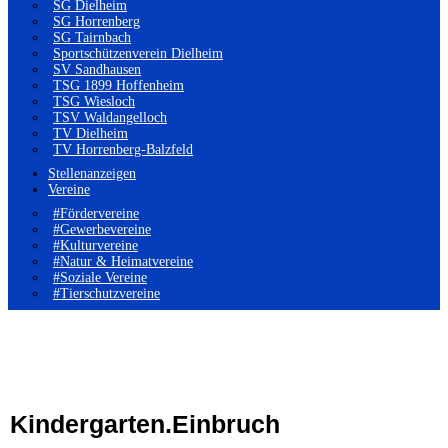
SG Dielheim
SG Horrenberg
SG Tairnbach
Sportschützenverein Dielheim
SV Sandhausen
TSG 1899 Hoffenheim
TSG Wiesloch
TSV Waldangelloch
TV Dielheim
TV Horrenberg-Balzfeld
Stellenanzeigen
Vereine
#Fördervereine
#Gewerbevereine
#Kulturvereine
#Natur & Heimatvereine
#Soziale Vereine
#Tierschutzvereine
Kindergarten.Einbruch