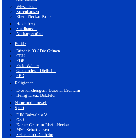
Wiesenbach
Zuzenhausen
Rhein-Neckar-Kreis
Heidelberg
Sandhausen
Neckargemünd
Politik
Bündnis 90 / Die Grünen
CDU
FDP
Freie Wähler
Gemeinderat Dielheim
SPD
Religionen
Ev.e Kirchengem. Baiertal-Dielheim
Heilig Kreuz Balzfeld
Natur und Umwelt
Sport
DJK Balzfeld e.V.
Golf
Karate Centrum Rhein-Neckar
MSC Schatthausen
Schachclub Dielheim