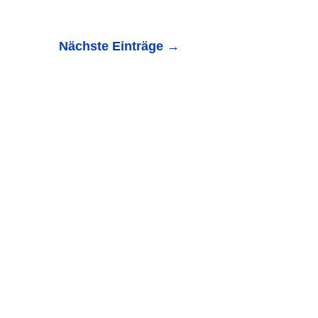
Nächste Einträge
→
chweis / Ausnahme für Kinder- und Jugendarbeit: Aufgrund
Theresa...