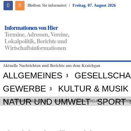
/
Bleiben Sie informiert
Freitag, 07. August 2026
Informationen von Hier
Termine, Adressen, Vereine,
Lokalpolitik, Berichte und
Wirtschaftsinformationen
Aktuelle Nachrichten und Berichte aus dem Kraichgau
ALLGEMEINES
GESELLSCHA
GEWERBE
KULTUR & MUSIK
NATUR UND UMWELT
SPORT
WETTERWARNUNGEN
WINTER IM KRAICHGAU
LESERB