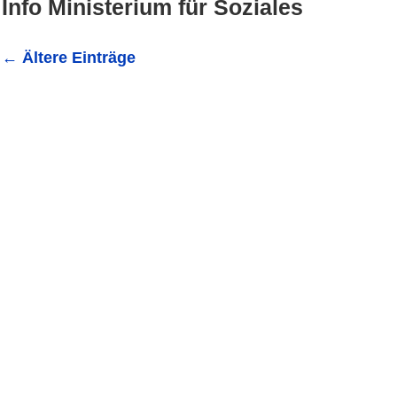
Info Ministerium für Soziales
←
Ältere Einträge
Schülerausweis gilt auch in den Herbstferien als Testna
offener Angebote braucht es hier Tests Kultusministerin 