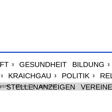
FT
GESUNDHEIT
BILDUNG
KRAICHGAU
POLITIK
RE
STELLENANZEIGEN
VEREIN
RIEFE
ARCHIV
WERBUNG