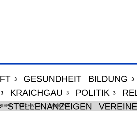
FT
GESUNDHEIT
BILDUNG
KRAICHGAU
POLITIK
RE
STELLENANZEIGEN
VEREIN
RIEFE
ARCHIV
WERBUNG