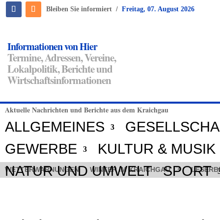
/
Bleiben Sie informiert
Freitag, 07. August 2026
Informationen von Hier
Termine, Adressen, Vereine,
Lokalpolitik, Berichte und
Wirtschaftsinformationen
Aktuelle Nachrichten und Berichte aus dem Kraichgau
ALLGEMEINES
GESELLSCHA
GEWERBE
KULTUR & MUSIK
NATUR UND UMWELT
SPORT
WETTERWARNUNGEN
WINTER IM KRAICHGAU
LESERB