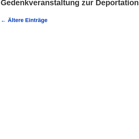
Gedenkveranstaltung zur Deportatio
←
Ältere Einträge
Gedenkveranstaltung 81 Jahre Deportation Wieslocher
Gedenkveranstaltung zum 80. jährigen Gedenktag coronab