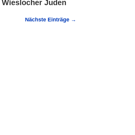
n Wieslocher Juden
Nächste Einträge
→
 Juden nach Gurs 22.Oktober 2021 Nachdem die
edingt nicht wie geplant...