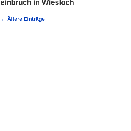
einbruch in Wiesloch
←
Ältere Einträge
POL-MA: Wiesloch/Rhein-Neckar-Kreis: In Einfamilienh
gesucht! 11.10.2016 – 11:50 Wiesloch (ots) - In ein Einfam