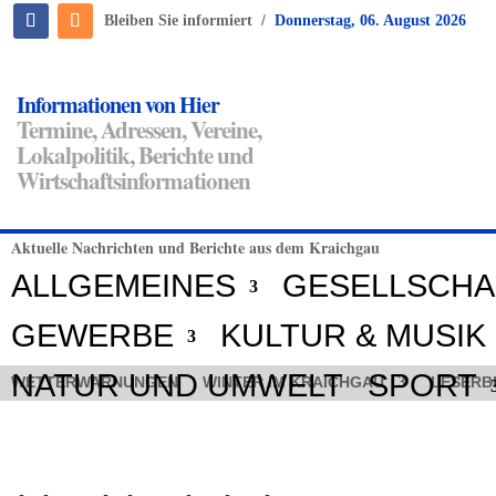
/
Bleiben Sie informiert
Donnerstag, 06. August 2026
Informationen von Hier
Termine, Adressen, Vereine,
Lokalpolitik, Berichte und
Wirtschaftsinformationen
Aktuelle Nachrichten und Berichte aus dem Kraichgau
ALLGEMEINES
GESELLSCHA
GEWERBE
KULTUR & MUSIK
NATUR UND UMWELT
SPORT
WETTERWARNUNGEN
WINTER IM KRAICHGAU
LESERB