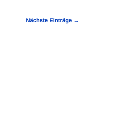
Nächste Einträge
→
aus eingebrochen und Schmuck gestohlen - Zeugen
ilienhaus in der...