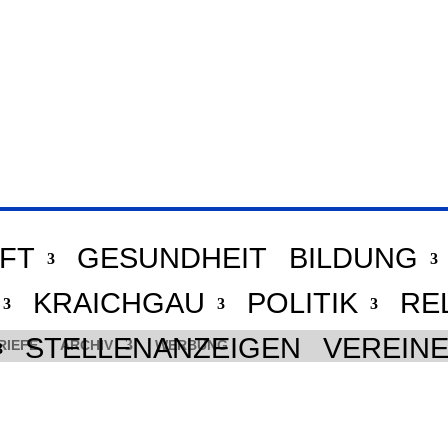
FT
GESUNDHEIT
BILDUNG
KRAICHGAU
POLITIK
RE
STELLENANZEIGEN
VEREIN
RIEFE
ARCHIV
WERBUNG