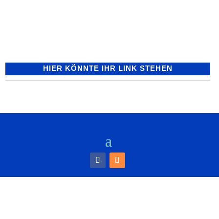
sich ein bislang unbekannter Täter Zutritt
in den Lagerraum eines...
HIER KÖNNTE IHR LINK STEHEN