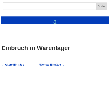
Einbruch in Warenlager
←
Ältere Einträge
Nächste Einträge
→
Helmstadt-Bargen: Nach Einbruch in
Warenlager Zeugen gesucht In der Nacht
von Montag auf Dienstag verschaffte