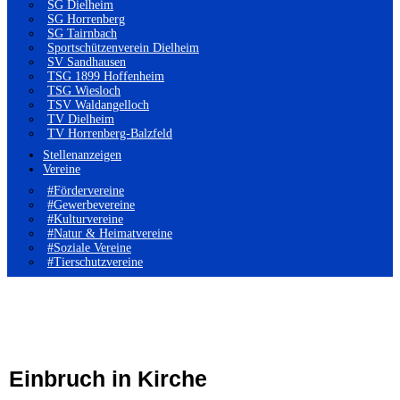
SG Dielheim
SG Horrenberg
SG Tairnbach
Sportschützenverein Dielheim
SV Sandhausen
TSG 1899 Hoffenheim
TSG Wiesloch
TSV Waldangelloch
TV Dielheim
TV Horrenberg-Balzfeld
Stellenanzeigen
Vereine
#Fördervereine
#Gewerbevereine
#Kulturvereine
#Natur & Heimatvereine
#Soziale Vereine
#Tierschutzvereine
Einbruch in Kirche