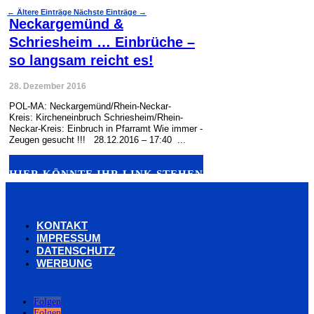
←
Ältere Einträge
Nächste Einträge
→
Neckargemünd &
Schriesheim … Einbrüche –
so langsam reicht es!
28. Dezember 2016
POL-MA: Neckargemünd/Rhein-Neckar-
Kreis: Kircheneinbruch Schriesheim/Rhein-
Neckar-Kreis: Einbruch in Pfarramt Wie immer -
Zeugen gesucht !!! 28.12.2016 – 17:40 ...
HIER KÖNNTE IHR LINK STEHEN
KONTAKT
IMPRESSUM
DATENSCHUTZ
WERBUNG
Folgen
Folgen