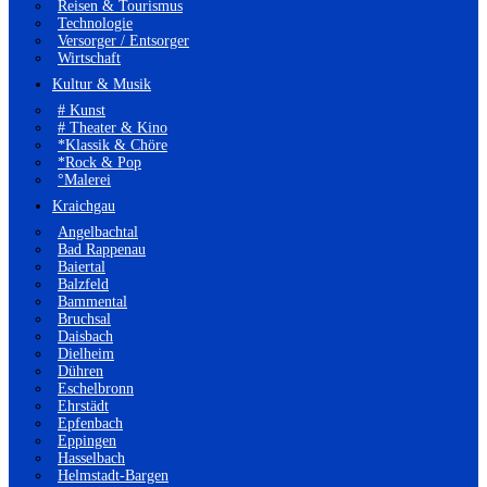
Reisen & Tourismus
Technologie
Versorger / Entsorger
Wirtschaft
Kultur & Musik
# Kunst
# Theater & Kino
*Klassik & Chöre
*Rock & Pop
°Malerei
Kraichgau
Angelbachtal
Bad Rappenau
Baiertal
Balzfeld
Bammental
Bruchsal
Daisbach
Dielheim
Dühren
Eschelbronn
Ehrstädt
Epfenbach
Eppingen
Hasselbach
Helmstadt-Bargen