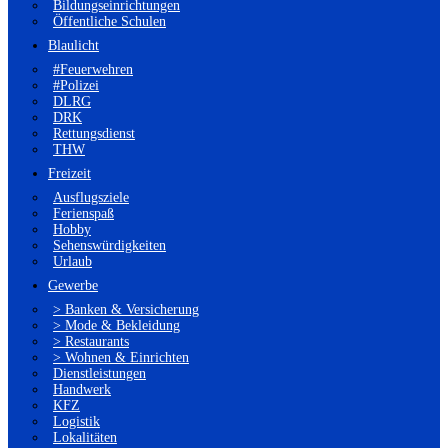
Bildungseinrichtungen
Öffentliche Schulen
Blaulicht
#Feuerwehren
#Polizei
DLRG
DRK
Rettungsdienst
THW
Freizeit
Ausflugsziele
Ferienspaß
Hobby
Sehenswürdigkeiten
Urlaub
Gewerbe
> Banken & Versicherung
> Mode & Bekleidung
> Restaurants
> Wohnen & Einrichten
Dienstleistungen
Handwerk
KFZ
Logistik
Lokalitäten