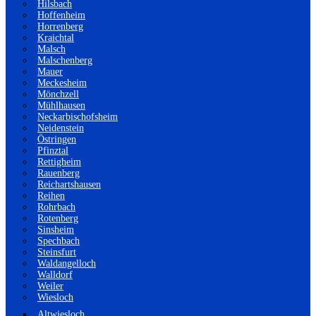
Hilsbach
Hoffenheim
Horrenberg
Kraichtal
Malsch
Malschenberg
Mauer
Meckesheim
Mönchzell
Mühlhausen
Neckarbischofsheim
Neidenstein
Östringen
Pfinztal
Rettigheim
Rauenberg
Reichartshausen
Reihen
Rohrbach
Rotenberg
Sinsheim
Spechbach
Steinsfurt
Waldangelloch
Walldorf
Weiler
Wiesloch
Altwiesloch