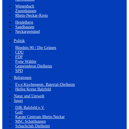
Wiesenbach
Zuzenhausen
Rhein-Neckar-Kreis
Heidelberg
Sandhausen
Neckargemünd
Politik
Bündnis 90 / Die Grünen
CDU
FDP
Freie Wähler
Gemeinderat Dielheim
SPD
Religionen
Ev.e Kirchengem. Baiertal-Dielheim
Heilig Kreuz Balzfeld
Natur und Umwelt
Sport
DJK Balzfeld e.V.
Golf
Karate Centrum Rhein-Neckar
MSC Schatthausen
Schachclub Dielheim