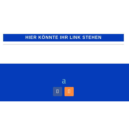
Ehrenamtliche Team des Bürgertreffs
dazu...
HIER KÖNNTE IHR LINK STEHEN