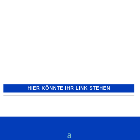
POL-MA: A6/Rauenberg/Rhein-Neckar-
Kreis: Auffahrunfall im Baustellenbereich
der A6 - 19-jähriger Mercedes-Fahrer
leicht verletzt 14.08.2017 – 13:29
A6/Rauenberg (ots) -...
HIER KÖNNTE IHR LINK STEHEN