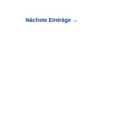
Nächste Einträge
→
 Waibstadt: Frontalzusammenstoß lief glimpflich ab Bei
wurde zum Glück...