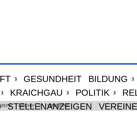
FT
GESUNDHEIT
BILDUNG
KRAICHGAU
POLITIK
RE
STELLENANZEIGEN
VEREIN
RIEFE
ARCHIV
WERBUNG