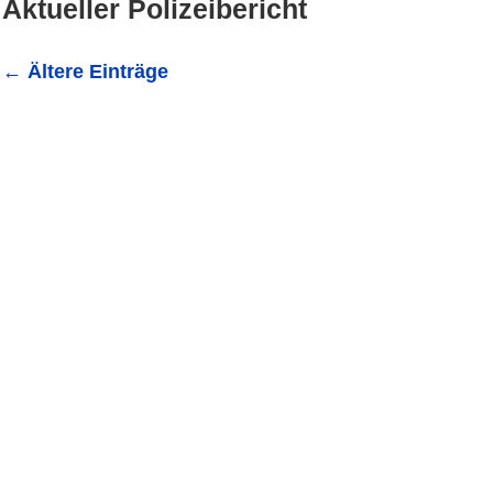
Aktueller Polizeibericht
←
Ältere Einträge
Aktuelle Polizeimeldungen aus dem Redaktionsbereich ...
einem Verkehrsunfall am Samstagmorgen auf der B 292 