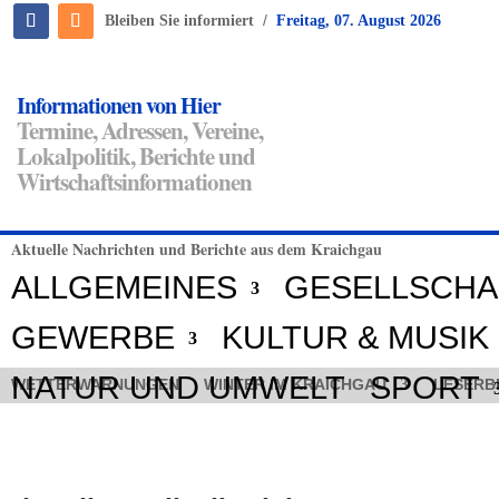
/
Bleiben Sie informiert
Freitag, 07. August 2026
Informationen von Hier
Termine, Adressen, Vereine,
Lokalpolitik, Berichte und
Wirtschaftsinformationen
Aktuelle Nachrichten und Berichte aus dem Kraichgau
ALLGEMEINES
GESELLSCHA
GEWERBE
KULTUR & MUSIK
NATUR UND UMWELT
SPORT
WETTERWARNUNGEN
WINTER IM KRAICHGAU
LESERB