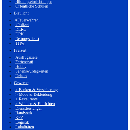
Bildungseinrichtungen
Öffentliche Schulen
Blaulicht
#Feuerwehren
#Polizei
DLRG
DRK
Rettungsdienst
THW
Freizeit
Ausflugsziele
Ferienspaß
Hobby
Sehenswürdigkeiten
Urlaub
Gewerbe
> Banken & Versicherung
> Mode & Bekleidung
> Restaurants
> Wohnen & Einrichten
Dienstleistungen
Handwerk
KFZ
Logistik
Lokalitäten