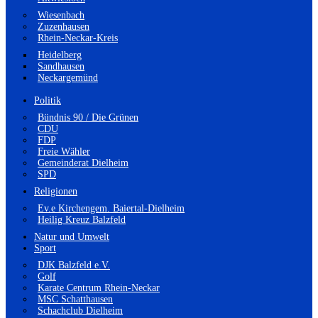
Wiesenbach
Zuzenhausen
Rhein-Neckar-Kreis
Heidelberg
Sandhausen
Neckargemünd
Politik
Bündnis 90 / Die Grünen
CDU
FDP
Freie Wähler
Gemeinderat Dielheim
SPD
Religionen
Ev.e Kirchengem. Baiertal-Dielheim
Heilig Kreuz Balzfeld
Natur und Umwelt
Sport
DJK Balzfeld e.V.
Golf
Karate Centrum Rhein-Neckar
MSC Schatthausen
Schachclub Dielheim