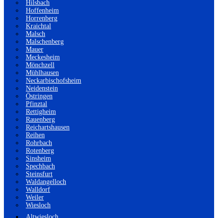
Hilsbach
Hoffenheim
Horrenberg
Kraichtal
Malsch
Malschenberg
Mauer
Meckesheim
Mönchzell
Mühlhausen
Neckarbischofsheim
Neidenstein
Östringen
Pfinztal
Rettigheim
Rauenberg
Reichartshausen
Reihen
Rohrbach
Rotenberg
Sinsheim
Spechbach
Steinsfurt
Waldangelloch
Walldorf
Weiler
Wiesloch
Altwiesloch