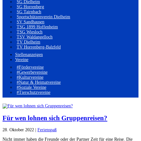
SG Dielheim
SG Horrenberg
SG Tairnbach
Sportschützenverein Dielheim
SV Sandhausen
TSG 1899 Hoffenheim
TSG Wiesloch
TSV Waldangelloch
TV Dielheim
TV Horrenberg-Balzfeld
Stellenanzeigen
Vereine
#Fördervereine
#Gewerbevereine
#Kulturvereine
#Natur & Heimatvereine
#Soziale Vereine
#Tierschutzvereine
Für wen lohnen sich Gruppenreisen?
28. Oktober 2022
|
Ferienspaß
Nicht immer haben die Freunde oder der Partner Zeit für eine Reise. Die