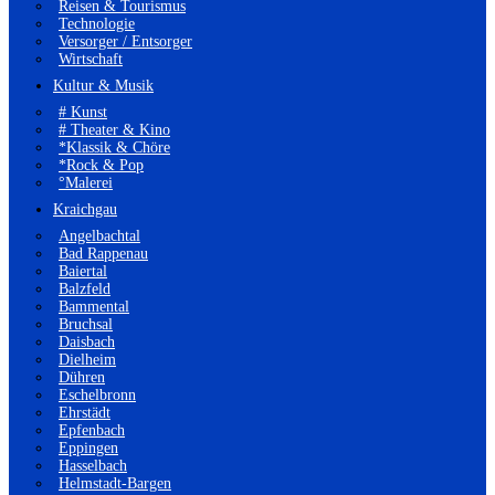
Reisen & Tourismus
Technologie
Versorger / Entsorger
Wirtschaft
Kultur & Musik
# Kunst
# Theater & Kino
*Klassik & Chöre
*Rock & Pop
°Malerei
Kraichgau
Angelbachtal
Bad Rappenau
Baiertal
Balzfeld
Bammental
Bruchsal
Daisbach
Dielheim
Dühren
Eschelbronn
Ehrstädt
Epfenbach
Eppingen
Hasselbach
Helmstadt-Bargen