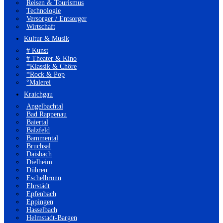
Reisen & Tourismus
Technologie
Versorger / Entsorger
Wirtschaft
Kultur & Musik
# Kunst
# Theater & Kino
*Klassik & Chöre
*Rock & Pop
°Malerei
Kraichgau
Angelbachtal
Bad Rappenau
Baiertal
Balzfeld
Bammental
Bruchsal
Daisbach
Dielheim
Dühren
Eschelbronn
Ehrstädt
Epfenbach
Eppingen
Hasselbach
Helmstadt-Bargen