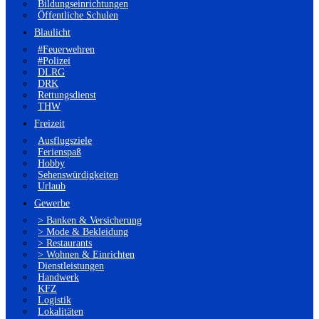
Bildungseinrichtungen
Öffentliche Schulen
Blaulicht
#Feuerwehren
#Polizei
DLRG
DRK
Rettungsdienst
THW
Freizeit
Ausflugsziele
Ferienspaß
Hobby
Sehenswürdigkeiten
Urlaub
Gewerbe
> Banken & Versicherung
> Mode & Bekleidung
> Restaurants
> Wohnen & Einrichten
Dienstleistungen
Handwerk
KFZ
Logistik
Lokalitäten