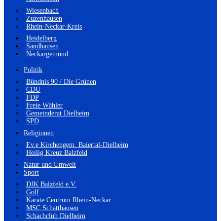
Wiesenbach
Zuzenhausen
Rhein-Neckar-Kreis
Heidelberg
Sandhausen
Neckargemünd
Politik
Bündnis 90 / Die Grünen
CDU
FDP
Freie Wähler
Gemeinderat Dielheim
SPD
Religionen
Ev.e Kirchengem. Baiertal-Dielheim
Heilig Kreuz Balzfeld
Natur und Umwelt
Sport
DJK Balzfeld e.V.
Golf
Karate Centrum Rhein-Neckar
MSC Schatthausen
Schachclub Dielheim