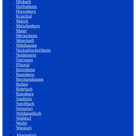
Hilsbach
Hoffenheim
Horrenberg
Kraichtal
Malsch
Malschenberg
Mauer
Meckesheim
Mönchzell
Mühlhausen
Neckarbischofsheim
Neidenstein
Östringen
Pfinztal
Rettigheim
Rauenberg
Reichartshausen
Reihen
Rohrbach
Rotenberg
Sinsheim
Spechbach
Steinsfurt
Waldangelloch
Walldorf
Weiler
Wiesloch
Altwiesloch