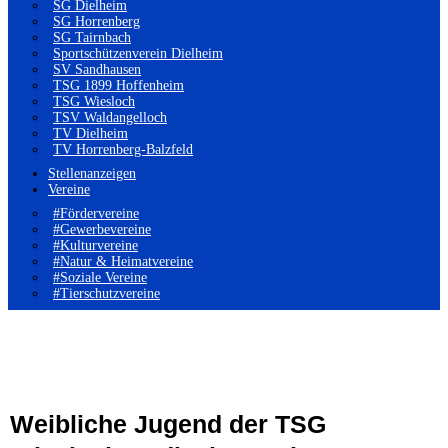
SG Dielheim
SG Horrenberg
SG Tairnbach
Sportschützenverein Dielheim
SV Sandhausen
TSG 1899 Hoffenheim
TSG Wiesloch
TSV Waldangelloch
TV Dielheim
TV Horrenberg-Balzfeld
Stellenanzeigen
Vereine
#Fördervereine
#Gewerbevereine
#Kulturvereine
#Natur & Heimatvereine
#Soziale Vereine
#Tierschutzvereine
Weibliche Jugend der TSG